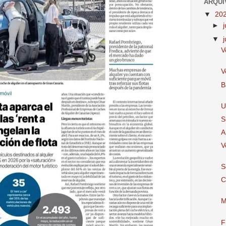
ARQUI
▼
20
►
▼
V
V
B
U
S
A
V
S
C
M
F