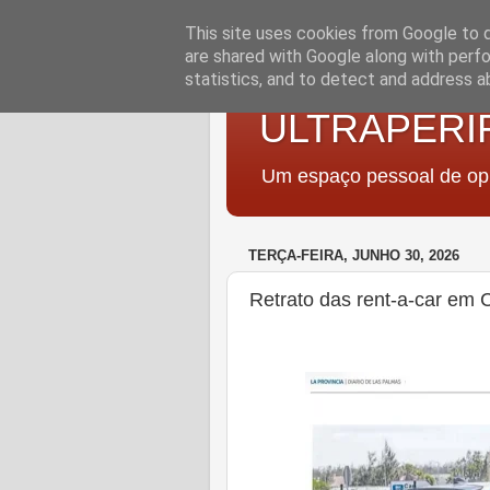
This site uses cookies from Google to de
are shared with Google along with perfo
statistics, and to detect and address a
ULTRAPERI
Um espaço pessoal de opi
TERÇA-FEIRA, JUNHO 30, 2026
Retrato das rent-a-car em 