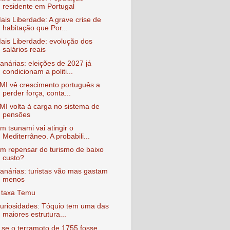
residente em Portugal
ais Liberdade: A grave crise de
habitação que Por...
ais Liberdade: evolução dos
salários reais
anárias: eleições de 2027 já
condicionam a politi...
MI vê crescimento português a
perder força, conta...
MI volta à carga no sistema de
pensões
m tsunami vai atingir o
Mediterrâneo. A probabili...
m repensar do turismo de baixo
custo?
anárias: turistas vão mas gastam
menos
 taxa Temu
uriosidades: Tóquio tem uma das
maiores estrutura...
 se o terramoto de 1755 fosse