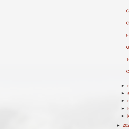
C
C
F
G
T
C
►
►
►
►
►
►
20