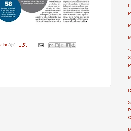
F
M
M
M
deira
à(s)
11:51
S
S
M
M
R
S
R
C
M