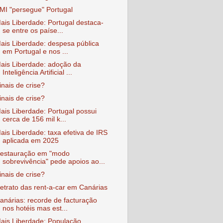
MI "persegue" Portugal
ais Liberdade: Portugal destaca-
se entre os paíse...
ais Liberdade: despesa pública
em Portugal e nos ...
ais Liberdade: adoção da
Inteligência Artificial ...
inais de crise?
inais de crise?
ais Liberdade: Portugal possui
cerca de 156 mil k...
ais Liberdade: taxa efetiva de IRS
aplicada em 2025
estauração em "modo
sobrevivência" pede apoios ao...
inais de crise?
etrato das rent-a-car em Canárias
anárias: recorde de facturação
nos hotéis mas est...
ais Liberdade: População