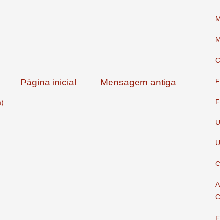
M
M
C
Página inicial
Mensagem antiga
F
F
m)
U
U
C
A
C
E