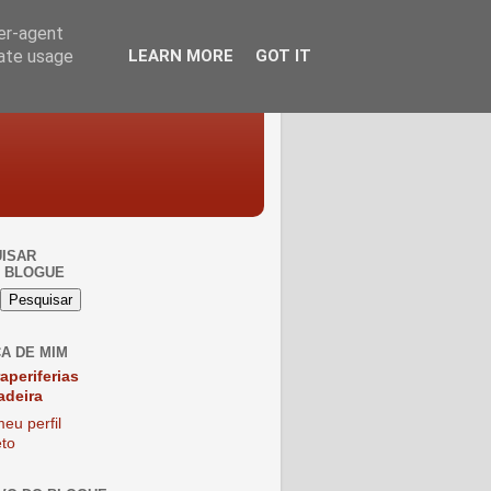
ser-agent
rate usage
LEARN MORE
GOT IT
ISAR
 BLOGUE
A DE MIM
raperiferias
adeira
eu perfil
to