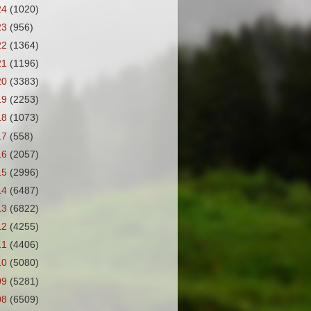
24
(1020)
23
(956)
22
(1364)
21
(1196)
20
(3383)
19
(2253)
18
(1073)
17
(558)
16
(2057)
15
(2996)
14
(6487)
13
(6822)
12
(4255)
11
(4406)
10
(5080)
09
(5281)
08
(6509)