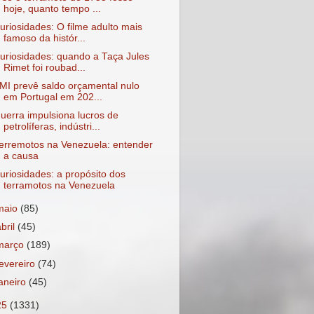
hoje, quanto tempo ...
uriosidades: O filme adulto mais
famoso da histór...
uriosidades: quando a Taça Jules
Rimet foi roubad...
MI prevê saldo orçamental nulo
em Portugal em 202...
uerra impulsiona lucros de
petrolíferas, indústri...
erremotos na Venezuela: entender
a causa
uriosidades: a propósito dos
terramotos na Venezuela
maio
(85)
abril
(45)
março
(189)
fevereiro
(74)
janeiro
(45)
25
(1331)