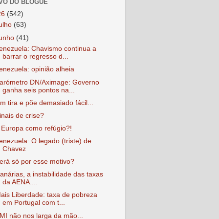
VO DO BLOGUE
26
(542)
julho
(63)
junho
(41)
enezuela: Chavismo continua a
barrar o regresso d...
enezuela: opinião alheia
arómetro DN/Aximage: Governo
ganha seis pontos na...
m tira e põe demasiado fácil...
inais de crise?
 Europa como refúgio?!
enezuela: O legado (triste) de
Chavez
erá só por esse motivo?
anárias, a instabilidade das taxas
da AENA....
ais Liberdade: taxa de pobreza
em Portugal com t...
MI não nos larga da mão...