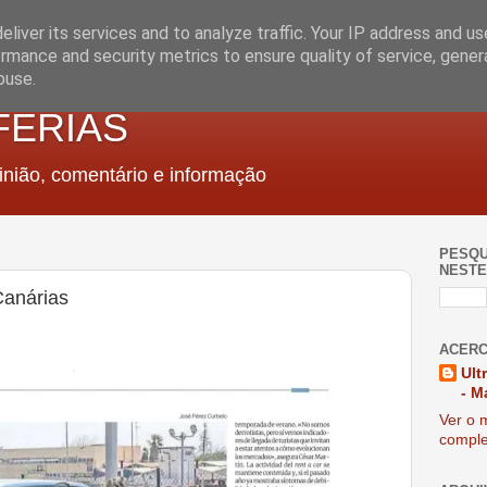
liver its services and to analyze traffic. Your IP address and u
rmance and security metrics to ensure quality of service, gene
buse.
FERIAS
nião, comentário e informação
PESQU
NESTE
Canárias
ACERC
Ult
- M
Ver o m
comple