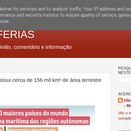
liver its services and to analyze traffic. Your IP address and u
rmance and security metrics to ensure quality of service, gene
buse.
FERIAS
nião, comentário e informação
PESQU
NESTE
ssui cerca de 156 mil km² de área terrestre
ACERC
Ult
- M
Ver o m
comple