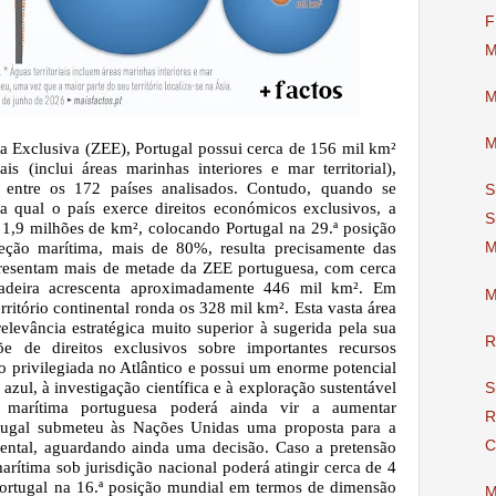
F
M
M
M
 Exclusiva (ZEE), Portugal possui cerca de 156 mil km²
ais (inclui áreas marinhas interiores e mar territorial),
 entre os 172 países analisados. Contudo, quando se
S
a qual o país exerce direitos económicos exclusivos, a
S
 1,9 milhões de km², colocando Portugal na 29.ª posição
jeção marítima, mais de 80%, resulta precisamente das
M
presentam mais de metade da ZEE portuguesa, com cerca
deira acrescenta aproximadamente 446 mil km². Em
M
ritório continental ronda os 328 mil km². Esta vasta área
elevância estratégica muito superior à sugerida pela sua
R
õe de direitos exclusivos sobre importantes recursos
o privilegiada no Atlântico e possui um enorme potencial
azul, à investigação científica e à exploração sustentável
S
marítima portuguesa poderá ainda vir a aumentar
R
rtugal submeteu às Nações Unidas uma proposta para a
C
nental, aguardando ainda uma decisão. Caso a pretensão
arítima sob jurisdição nacional poderá atingir cerca de 4
Portugal na 16.ª posição mundial em termos de dimensão
M