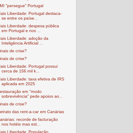
MI "persegue" Portugal
ais Liberdade: Portugal destaca-
se entre os paíse...
ais Liberdade: despesa pública
em Portugal e nos ...
ais Liberdade: adoção da
Inteligência Artificial ...
inais de crise?
inais de crise?
ais Liberdade: Portugal possui
cerca de 156 mil k...
ais Liberdade: taxa efetiva de IRS
aplicada em 2025
estauração em "modo
sobrevivência" pede apoios ao...
inais de crise?
etrato das rent-a-car em Canárias
anárias: recorde de facturação
nos hotéis mas est...
ais Liberdade: População