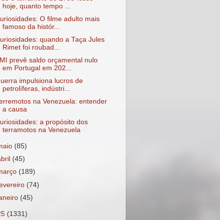
hoje, quanto tempo ...
uriosidades: O filme adulto mais
famoso da histór...
uriosidades: quando a Taça Jules
Rimet foi roubad...
MI prevê saldo orçamental nulo
em Portugal em 202...
uerra impulsiona lucros de
petrolíferas, indústri...
erremotos na Venezuela: entender
a causa
uriosidades: a propósito dos
terramotos na Venezuela
maio
(85)
abril
(45)
março
(189)
fevereiro
(74)
janeiro
(45)
25
(1331)