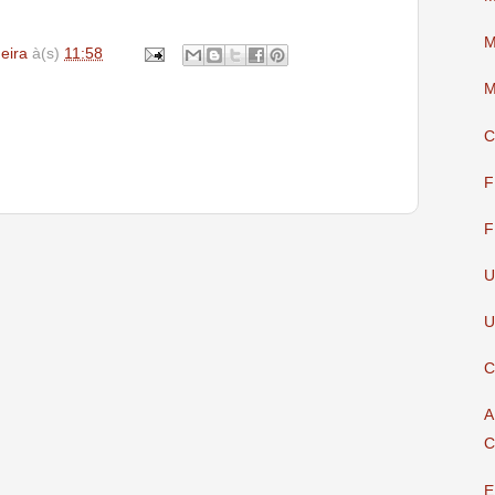
M
deira
à(s)
11:58
M
C
F
F
U
U
C
A
C
E