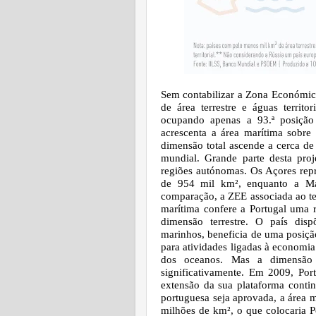
Sem contabilizar a Zona Económica
de área terrestre e águas territori
ocupando apenas a 93.ª posição
acrescenta a área marítima sobre 
dimensão total ascende a cerca de
mundial. Grande parte desta pro
regiões autónomas. Os Açores re
de 954 mil km², enquanto a Ma
comparação, a ZEE associada ao ter
marítima confere a Portugal uma r
dimensão terrestre. O país disp
marinhos, beneficia de uma posiçã
para atividades ligadas à economia 
dos oceanos. Mas a dimensão 
significativamente. Em 2009, Po
extensão da sua plataforma conti
portuguesa seja aprovada, a área m
milhões de km², o que colocaria 