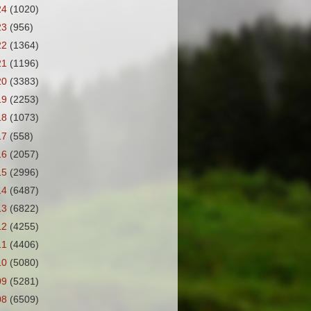
24
(1020)
23
(956)
22
(1364)
21
(1196)
20
(3383)
19
(2253)
18
(1073)
17
(558)
16
(2057)
15
(2996)
14
(6487)
13
(6822)
12
(4255)
11
(4406)
10
(5080)
09
(5281)
08
(6509)