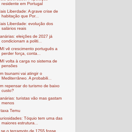
residente em Portugal
ais Liberdade: A grave crise de
habitação que Por...
ais Liberdade: evolução dos
salários reais
anárias: eleições de 2027 já
condicionam a politi...
MI vê crescimento português a
perder força, conta...
MI volta à carga no sistema de
pensões
m tsunami vai atingir o
Mediterrâneo. A probabili...
m repensar do turismo de baixo
custo?
anárias: turistas vão mas gastam
menos
 taxa Temu
uriosidades: Tóquio tem uma das
maiores estrutura...
 se o terramoto de 1755 fosse