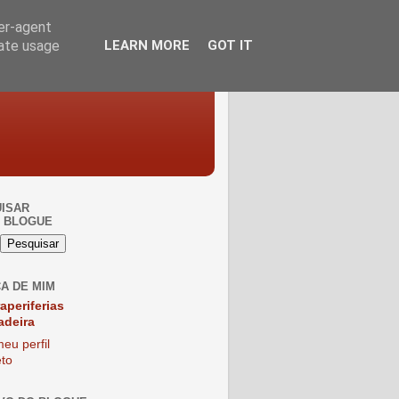
ser-agent
rate usage
LEARN MORE
GOT IT
ISAR
 BLOGUE
A DE MIM
raperiferias
adeira
eu perfil
to