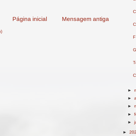
C
Página inicial
Mensagem antiga
C
m)
F
G
T
C
►
►
►
►
►
►
20