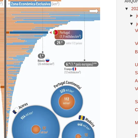
ARQUI
▼
20
►
▼
V
V
B
U
S
A
V
S
C
M
F