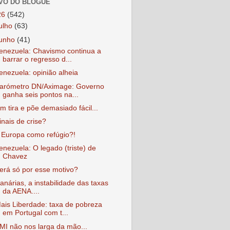
VO DO BLOGUE
26
(542)
julho
(63)
junho
(41)
enezuela: Chavismo continua a
barrar o regresso d...
enezuela: opinião alheia
arómetro DN/Aximage: Governo
ganha seis pontos na...
m tira e põe demasiado fácil...
inais de crise?
 Europa como refúgio?!
enezuela: O legado (triste) de
Chavez
erá só por esse motivo?
anárias, a instabilidade das taxas
da AENA....
ais Liberdade: taxa de pobreza
em Portugal com t...
MI não nos larga da mão...