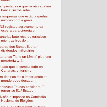
Mané
empestades e guerra não abalam
banca: lucros sobe...
s empresas que estão a ganhar
milhões com a guerr...
NS registou agravamento da
espera para cirurgia o...
anarias bate récords turísticos
mientras tres de ...
oares dos Santos lideram
dividendos milionários: ...
Canarias Tiene un Límite' pide una
moratoria turí...
l dato que lo cambia todo en
Canarias: el turismo...
m dos rios mais importantes do
mundo pode desapar...
enezuela "nunca considerou"
tornar-se 51.º Estado...
ivisão e impasse na Comissão
Nacional de Eleições...