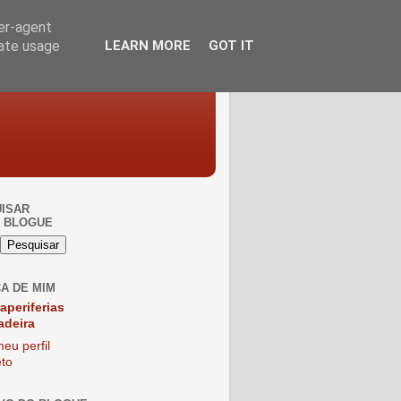
ser-agent
rate usage
LEARN MORE
GOT IT
ISAR
 BLOGUE
A DE MIM
raperiferias
adeira
eu perfil
to