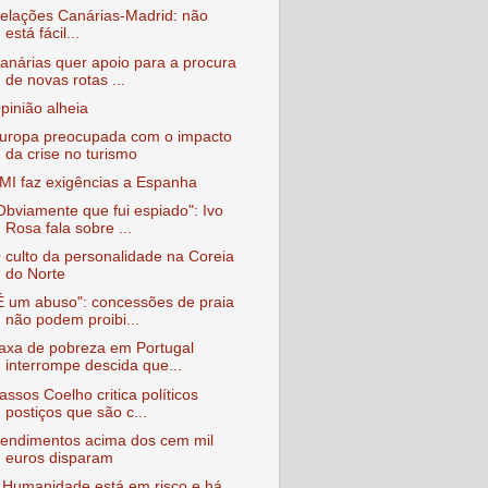
elações Canárias-Madrid: não
está fácil...
anárias quer apoio para a procura
de novas rotas ...
pinião alheia
uropa preocupada com o impacto
da crise no turismo
MI faz exigências a Espanha
Obviamente que fui espiado": Ivo
Rosa fala sobre ...
 culto da personalidade na Coreia
do Norte
É um abuso": concessões de praia
não podem proibi...
axa de pobreza em Portugal
interrompe descida que...
assos Coelho critica políticos
postiços que são c...
endimentos acima dos cem mil
euros disparam
 Humanidade está em risco e há