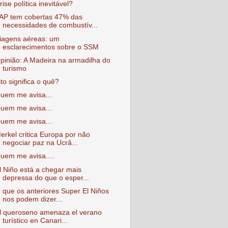
rise política inevitável?
AP tem cobertas 47% das
necessidades de combustív...
iagens aéreas: um
esclarecimentos sobre o SSM
pinião: A Madeira na armadilha do
turismo
sto significa o quê?
uem me avisa...
uem me avisa...
uem me avisa...
erkel critica Europa por não
negociar paz na Ucrâ...
uem me avisa....
l Niño está a chegar mais
depressa do que o esper...
 que os anteriores Super El Niños
nos podem dizer...
l queroseno amenaza el verano
turístico en Canari...