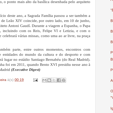
o, o ponto mais alto da basílica desenhada pelo arquiteto
"
nício deste ano, a Sagrada Família passou a ser também a
ta de Leão XIV coincide, por outro lado, em 10 de junho,
B
iteto Antoni Gaudí. Durante a viagem a Espanha, o Papa
is, incluindo com os Reis, Felipe VI e Letizia, e com o
B
e celebrará várias missas, como uma ao ar livre, na praça
B
ambém parte, entre outros momentos, encontros com
P
s e entidades do mundo da cultura e do desporto e com
B
terá lugar no estádio Santiago Bernabéu (do Real Madrid).
nha foi em 2011, quando Bento XVI presidiu nesse ano à
 Madrid
(Executive Digest)
P
deira
à(s)
00:19
A
O
"
I