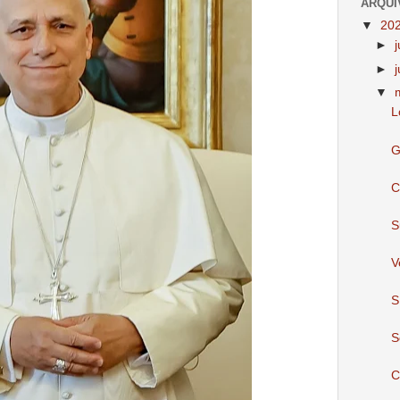
ARQUI
▼
20
►
►
▼
L
G
C
S
V
S
S
C