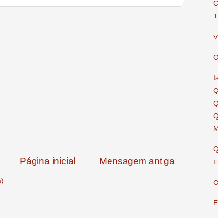
C
T
V
O
I
Q
Q
Q
M
Q
Página inicial
Mensagem antiga
E
m)
O
E