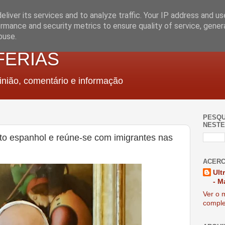
liver its services and to analyze traffic. Your IP address and u
rmance and security metrics to ensure quality of service, gene
buse.
FERIAS
nião, comentário e informação
PESQU
NESTE
to espanhol e reúne-se com imigrantes nas
ACERC
Ult
- M
Ver o m
comple