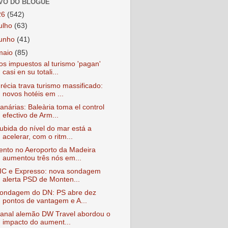
VO DO BLOGUE
26
(542)
julho
(63)
junho
(41)
maio
(85)
os impuestos al turismo 'pagan'
casi en su totali...
récia trava turismo massificado:
novos hotéis em ...
anárias: Baleària toma el control
efectivo de Arm...
ubida do nível do mar está a
acelerar, com o ritm...
ento no Aeroporto da Madeira
aumentou três nós em...
IC e Expresso: nova sondagem
alerta PSD de Monten...
ondagem do DN: PS abre dez
pontos de vantagem e A...
anal alemão DW Travel abordou o
impacto do aument...