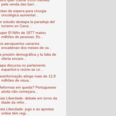
isco quer cobrar €335 milhões
pela venda das barr...
istas de espera para cirurgia
oncológica aumentar...
n estudio destapa la paradoja del
turismo en Cana...
uper El Niño de 1877 matou
milhões de pessoas: Es...
os aeropuertos canarios
encadenan dos meses de ca...
a presión demográfica y la falta de
oferta encare...
apa discursa no parlamento
espanhol e reúne-se co...
esinformação atinge mais de 12,8
milhões de visua...
Reformas em queda? Portugueses
ainda não começara...
ais Liberdade : debate em torno da
idade da refor...
ais Liberdade : jogo e as apostas
online têm regi...