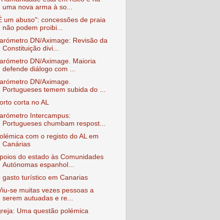
uma nova arma à so...
É um abuso": concessões de praia
não podem proibi...
arómetro DN/Aximage: Revisão da
Constituição divi...
arómetro DN/Aximage. Maioria
defende diálogo com ...
arómetro DN/Aximage.
Portugueses temem subida do ...
orto corta no AL
arómetro Intercampus:
Portugueses chumbam respost...
olémica com o registo do AL em
Canárias
poios do estado às Comunidades
Autónomas espanhol...
 gasto turístico em Canarias
Viu-se muitas vezes pessoas a
serem autuadas e re...
greja: Uma questão polémica