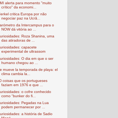
MI alerta para momento "muito
crítico" da economi...
erkel critica Europa por não
negociar paz na Ucrâ...
arómetro da Intercampus para o
NOW dá vitória ao ...
uriosidades: Roza Shanina, uma
das atiradoras de ...
uriosidades: capacete
experimental de ultrassom
uriosidades: O dia em que o ser
humano chegou ao ...
e mueve la temporada de playa: el
clima cambia la...
0 coisas que os portugueses
faziam em 1976 e que ...
uriosidades: o cofre conhecido
como “bunker do fi...
uriosidades: Pegadas na Lua
podem permanecer por ...
uriosidades: a história de Sadio