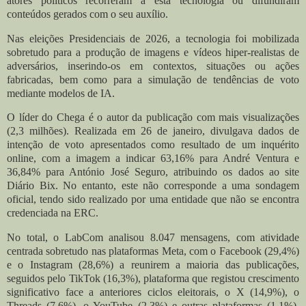
atores políticos recorreram a esta tecnologia ou difundiram
conteúdos gerados com o seu auxílio.
Nas eleições Presidenciais de 2026, a tecnologia foi mobilizada
sobretudo para a produção de imagens e vídeos hiper-realistas de
adversários, inserindo-os em contextos, situações ou ações
fabricadas, bem como para a simulação de tendências de voto
mediante modelos de IA.
O líder do Chega é o autor da publicação com mais visualizações
(2,3 milhões). Realizada em 26 de janeiro, divulgava dados de
intenção de voto apresentados como resultado de um inquérito
online, com a imagem a indicar 63,16% para André Ventura e
36,84% para António José Seguro, atribuindo os dados ao site
Diário Bix. No entanto, este não corresponde a uma sondagem
oficial, tendo sido realizado por uma entidade que não se encontra
credenciada na ERC.
No total, o LabCom analisou 8.047 mensagens, com atividade
centrada sobretudo nas plataformas Meta, com o Facebook (29,4%)
e o Instagram (28,6%) a reunirem a maioria das publicações,
seguidos pelo TikTok (16,3%), plataforma que registou crescimento
significativo face a anteriores ciclos eleitorais, o X (14,9%), o
Threads (7,6%), o YouTube (2,3%) e outras plataformas (1,1%).