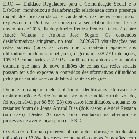
ERC — Entidade Reguladora para a Comunicação Social e o
LabCom, monitorizou a desinformação relacionada com a presença
digital dos pré-candidatos e candidatos nas redes com maior
expressão em Portugal e começou a ser elaborado em 17 de
novembro de 2025, dia do primeiro frente a frente na televisão entre
André Ventura e António José Seguro.
Os conteúdos
desinformativos atingiram, no total, 12.826.973 visualizações nas
redes sociais (todas as vezes que o conteúdo aparece aos
utilizadores, incluindo repetições), e geraram 588.739 interações,
105.712 comentários e 42.922 partilhas.
Os autores do relatório
estimam que mais de nove milhões de contas das redes sociais
possam ter sido expostas a conteúdos desinformativos difundidos
pelos pré-candidatos e candidatos durante as eleições.
Durante a campanha eleitoral foram identificados 26 casos de
desinformação e André Ventura, segundo candidato mais votado,
foi responsável por 88,5% (23) dos casos identificados, enquanto os
restantes foram de Joana Amaral Dias (dois casos) e André Pestana
(um caso). Destes 26 casos, oito resultaram na abertura de
processos de averiguação junto da ERC.
O vídeo foi o formato preferencial para a desinformação, tendo sido
utilizado em 53,8% dos casos, comparando com as fotografias, com