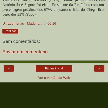
António José Seguro foi eleito Presidente da República com uma
percentagem próxima dos 67%, enquanto o líder do Chega ficou
perto dos 33%
(Sapo)
Ultraperiferias - Madeira
à(s)
00:16
Partilhar
Sem comentários:
Enviar um comentário
‹
›
Página inicial
Ver a versão da Web