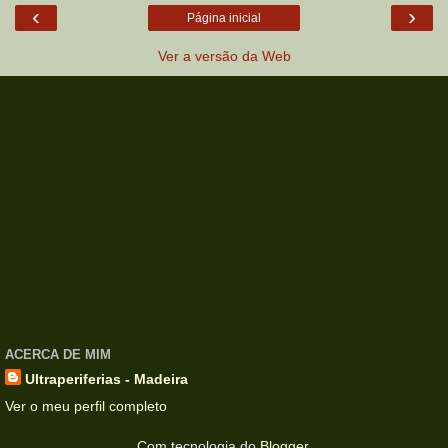
‹
›
Página inicial
Ver a versão da Web
ACERCA DE MIM
Ultraperiferias - Madeira
Ver o meu perfil completo
Com tecnologia do
Blogger
.