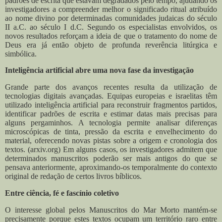
padrões de escrita que estavam degradados pelo tempo, ajudando os
investigadores a compreender melhor o significado ritual atribuído
ao nome divino por determinadas comunidades judaicas do século
II a.C. ao século I d.C.
Segundo os especialistas envolvidos, os
novos resultados reforçam a ideia de que o tratamento do nome de
Deus era já então objeto de profunda reverência litúrgica e
simbólica.
Inteligência artificial abre uma nova fase da investigação
Grande parte dos avanços recentes resulta da utilização de
tecnologias digitais avançadas.
Equipas europeias e israelitas têm
utilizado inteligência artificial para reconstruir fragmentos partidos,
identificar padrões de escrita e estimar datas mais precisas para
alguns pergaminhos. A tecnologia permite analisar diferenças
microscópicas de tinta, pressão da escrita e envelhecimento do
material, oferecendo novas pistas sobre a origem e cronologia dos
textos. (arxiv.org)
Em alguns casos, os investigadores admitem que
determinados manuscritos poderão ser mais antigos do que se
pensava anteriormente, aproximando-os temporalmente do contexto
original de redação de certos livros bíblicos.
Entre ciência, fé e fascínio coletivo
O interesse global pelos Manuscritos do Mar Morto mantém-se
precisamente porque estes textos ocupam um território raro entre