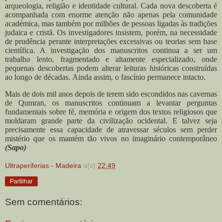
arqueologia, religião e identidade cultural.
Cada nova descoberta é
acompanhada com enorme atenção não apenas pela comunidade
académica, mas também por milhões de pessoas ligadas às tradições
judaica e cristã.
Os investigadores insistem, porém, na necessidade
de prudência perante interpretações excessivas ou teorias sem base
científica. A investigação dos manuscritos continua a ser um
trabalho lento, fragmentado e altamente especializado, onde
pequenas descobertas podem alterar leituras históricas construídas
ao longo de décadas.
Ainda assim, o fascínio permanece intacto.
Mais de dois mil anos depois de terem sido escondidos nas cavernas
de Qumran, os manuscritos continuam a levantar perguntas
fundamentais sobre fé, memória e origem dos textos religiosos que
moldaram grande parte da civilização ocidental. E talvez seja
precisamente essa capacidade de atravessar séculos sem perder
mistério que os mantém tão vivos no imaginário contemporâneo
(Sapo)
Ultraperiferias - Madeira
à(s)
22:49
Partilhar
Sem comentários: