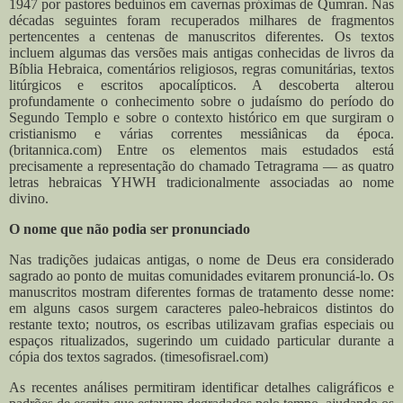
1947 por pastores beduínos em cavernas próximas de Qumran. Nas
décadas seguintes foram recuperados milhares de fragmentos
pertencentes a centenas de manuscritos diferentes.
Os textos
incluem algumas das versões mais antigas conhecidas de livros da
Bíblia Hebraica, comentários religiosos, regras comunitárias, textos
litúrgicos e escritos apocalípticos. A descoberta alterou
profundamente o conhecimento sobre o judaísmo do período do
Segundo Templo e sobre o contexto histórico em que surgiram o
cristianismo e várias correntes messiânicas da época.
(britannica.com)
Entre os elementos mais estudados está
precisamente a representação do chamado Tetragrama — as quatro
letras hebraicas YHWH tradicionalmente associadas ao nome
divino.
O nome que não podia ser pronunciado
Nas tradições judaicas antigas, o nome de Deus era considerado
sagrado ao ponto de muitas comunidades evitarem pronunciá-lo.
Os
manuscritos mostram diferentes formas de tratamento desse nome:
em alguns casos surgem caracteres paleo-hebraicos distintos do
restante texto; noutros, os escribas utilizavam grafias especiais ou
espaços ritualizados, sugerindo um cuidado particular durante a
cópia dos textos sagrados. (timesofisrael.com)
As recentes análises permitiram identificar detalhes caligráficos e