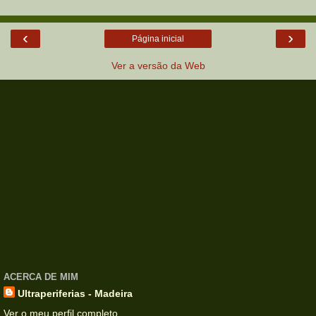
‹
›
Página inicial
Ver a versão da Web
ACERCA DE MIM
Ultraperiferias - Madeira
Ver o meu perfil completo