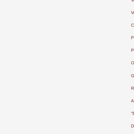
V
V
C
P
P
O
G
R
A
"
D