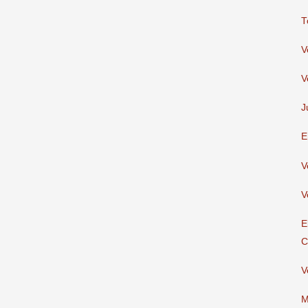
T
V
V
J
E
V
V
E
C
V
M