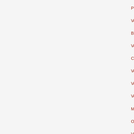
P
V
B
V
C
V
V
V
M
O