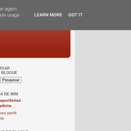
ser-agent
rate usage
LEARN MORE
GOT IT
ISAR
 BLOGUE
A DE MIM
raperiferias
adeira
eu perfil
to