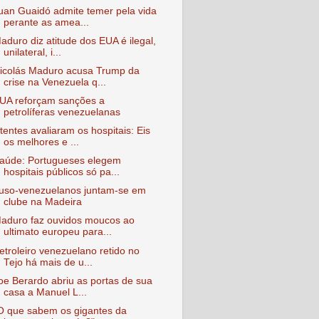
uan Guaidó admite temer pela vida
perante as amea...
aduro diz atitude dos EUA é ilegal,
unilateral, i...
icolás Maduro acusa Trump da
crise na Venezuela q...
UA reforçam sanções a
petrolíferas venezuelanas
tentes avaliaram os hospitais: Eis
os melhores e ...
aúde: Portugueses elegem
hospitais públicos só pa...
uso-venezuelanos juntam-se em
clube na Madeira
aduro faz ouvidos moucos ao
ultimato europeu para...
etroleiro venezuelano retido no
Tejo há mais de u...
oe Berardo abriu as portas de sua
casa a Manuel L...
O que sabem os gigantes da