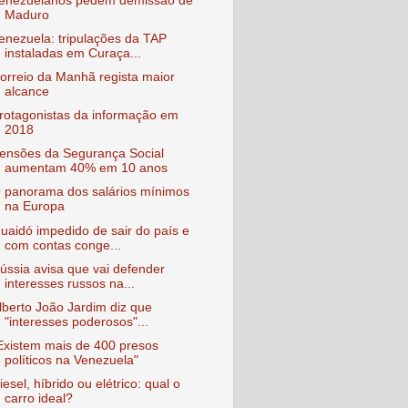
enezuelanos pedem demissão de
Maduro
enezuela: tripulações da TAP
instaladas em Curaça...
orreio da Manhã regista maior
alcance
rotagonistas da informação em
2018
ensões da Segurança Social
aumentam 40% em 10 anos
 panorama dos salários mínimos
na Europa
uaidó impedido de sair do país e
com contas conge...
ússia avisa que vai defender
interesses russos na...
lberto João Jardim diz que
"interesses poderosos"...
Existem mais de 400 presos
políticos na Venezuela"
iesel, híbrido ou elétrico: qual o
carro ideal?