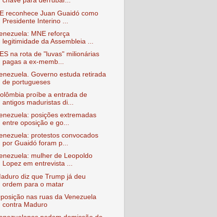
chave para derrubar...
E reconhece Juan Guaidó como
Presidente Interino ...
enezuela: MNE reforça
legitimidade da Assembleia ...
ES na rota de "luvas" milionárias
pagas a ex-memb...
enezuela. Governo estuda retirada
de portugueses
olômbia proíbe a entrada de
antigos maduristas di...
enezuela: posições extremadas
entre oposição e go...
enezuela: protestos convocados
por Guaidó foram p...
enezuela: mulher de Leopoldo
Lopez em entrevista ...
aduro diz que Trump já deu
ordem para o matar
posição nas ruas da Venezuela
contra Maduro