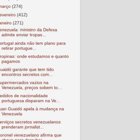
março
(274)
fevereiro
(412)
janeiro
(271)
enezuela: ministro da Defesa
admite enviar tropas...
ortugal ainda não tem plano para
retirar portugue...
ropinas: onde estudamos e quanto
pagamos
uaidó garante que tem tido
encontros secretos com...
upermercados vazios na
Venezuela, preços sobem to...
edidos de nacionalidade
portuguesa disparam na Ve...
uan Guaidó apela à mudança na
Venezuela
erviços secretos venezuelanos
prenderam jornalist...
oronel venezuelano afirma que