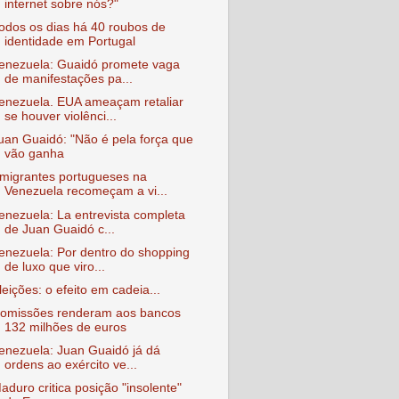
internet sobre nós?"
odos os dias há 40 roubos de
identidade em Portugal
enezuela: Guaidó promete vaga
de manifestações pa...
enezuela. EUA ameaçam retaliar
se houver violênci...
uan Guaidó: "Não é pela força que
vão ganha
migrantes portugueses na
Venezuela recomeçam a vi...
enezuela: La entrevista completa
de Juan Guaidó c...
enezuela: Por dentro do shopping
de luxo que viro...
leições: o efeito em cadeia...
omissões renderam aos bancos
132 milhões de euros
enezuela: Juan Guaidó já dá
ordens ao exército ve...
aduro critica posição "insolente"