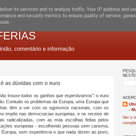
liver its services and to analyze traffic. Your IP address and u
rmance and security metrics to ensure quality of service, gene
buse.
FERIAS
nião, comentário e informação
PESQU
NESTE
é as dúvidas com o euro
não trouxe todos os ganhos que esperávamos”: o euro
ACERC
rdo. Contudo os problemas da Europa, uma Europa que
Ult
nhar, têm a ver com os egoísmos nacionais, com os
- M
mo impõe nas democracias europeias, e os receios de
Ver o m
s radicalizadas, com as más escolhas feitas pelos
comple
tituições europeias - escolhendo pessoas sem carisma,
a Europa, sem experiência e que nada dizem ao povo,