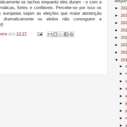
ARQUI
iaticamente os tachos enquanto eles duram - e com a
ismáticas, fortes e confiáveis. Percebe-se por isso os
►
20
 europeias sejam as eleições que maior abstenção
►
20
 dramaticamente os eleitos não conseguem a
►
20
M)
►
20
deira
à(s)
12:27
►
20
►
20
►
20
▼
20
►
►
►
►
►
►
►
►
►