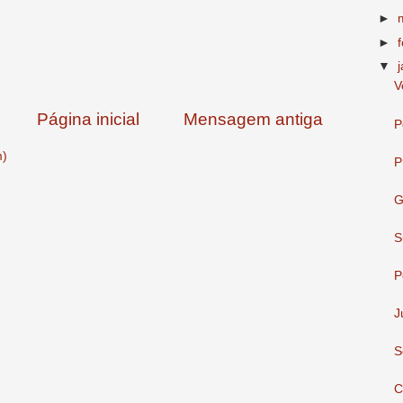
►
►
▼
V
Página inicial
Mensagem antiga
P
m)
P
G
S
P
J
S
C