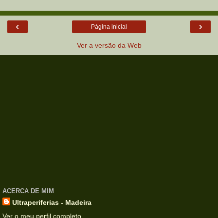
‹
›
Página inicial
Ver a versão da Web
ACERCA DE MIM
Ultraperiferias - Madeira
Ver o meu perfil completo