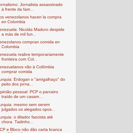
ornalismo: Jornalista assassinado
à frente da fam...
os venezolanos hacen la compra
en Colombia
enezuela: Nicolás Maduro despide
a más de mil fun...
enezolanos compran comida en
Colombia
enezuela reabre temporariamente
fronteira com Col...
enezuelanos vão à Colômbia
comprar comida
urquia: Erdogan o "amigalhaço" do
peito dos jorna...
pinião pessoal: PCP o parceiro
traído de um casam...
urquia: mesmo sem serem
julgados os alegados opos...
urquia: o ditador fascista até
chora. Tadinho...
CP e Bloco não dão carta branca