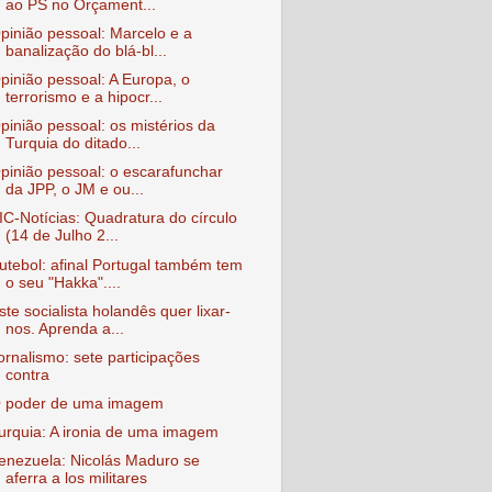
ao PS no Orçament...
pinião pessoal: Marcelo e a
banalização do blá-bl...
pinião pessoal: A Europa, o
terrorismo e a hipocr...
pinião pessoal: os mistérios da
Turquia do ditado...
pinião pessoal: o escarafunchar
da JPP, o JM e ou...
IC-Notícias: Quadratura do círculo
(14 de Julho 2...
utebol: afinal Portugal também tem
o seu "Hakka"....
ste socialista holandês quer lixar-
nos. Aprenda a...
ornalismo: sete participações
contra
 poder de uma imagem
urquia: A ironia de uma imagem
enezuela: Nicolás Maduro se
aferra a los militares