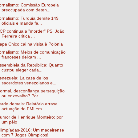
ornalismo: Comissão Europeia
preocupada com deten...
ornalismo: Turquia demite 149
oficiais e manda fe...
CP continua a "morder" PS: João
Ferreira critica ...
apa Chico cai na visita à Polónia
ornalismo: Meios de comunicação
franceses deixam ...
ssembleia da República: Quanto
custou eleger cada...
enezuela: La casa de los
sacerdotes venezolanos e...
ormal, desconfiança perseguição
ou enxovalho? Por...
arde demais: Relatório arrasa
actuação do FMI em ...
umor de Henrique Monteiro: por
um pêlo
limpíadas-2016: Um madeirense
com 7 Jogos Olímpicos!