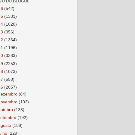
VO DO BLOGUE
26
(542)
25
(1331)
24
(1020)
23
(956)
22
(1364)
21
(1196)
20
(3383)
19
(2253)
18
(1073)
17
(558)
16
(2057)
dezembro
(84)
novembro
(102)
outubro
(133)
setembro
(192)
agosto
(188)
julho
(229)