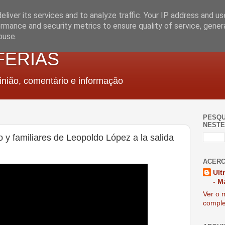
liver its services and to analyze traffic. Your IP address and u
rmance and security metrics to ensure quality of service, gene
buse.
FERIAS
nião, comentário e informação
PESQU
NESTE
y familiares de Leopoldo López a la salida
ACERC
Ult
- M
Ver o m
comple