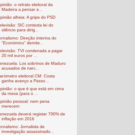
pinião: o retrato eleitoral da
Madeira a pensar e...
pinião alheia: A gripe do PSD
elevisão: SIC contesta lei do
silêncio para dirig...
ornalismo: Direção interina do
“Económico” demite...
elevisão: TVI condenada a pagar
20 mil euros por ...
enezuela: Los sobrinos de Maduro
acusados de narc...
arómetro eleitoral CM: Costa
ganha avanço a Passo...
pinião: o que é que está em cima
da mesa (para o ...
pinião pessoal: nem pena
merecem
enezuela deverá registar 700% de
inflação em 2016
ornalismo: Jornalista de
investigação assassinado...