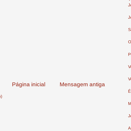
J
J
S
O
P
V
V
Página inicial
Mensagem antiga
É
m)
M
J
A