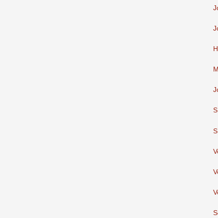
J
J
H
M
J
S
S
V
V
V
S