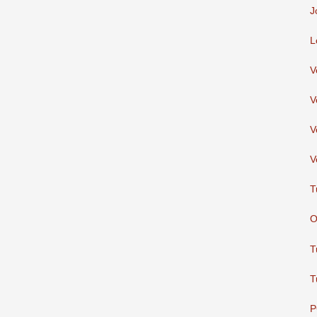
J
L
V
V
V
V
T
O
T
T
P