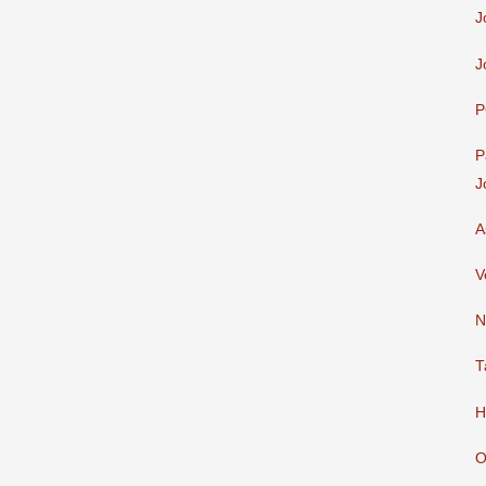
J
J
P
P
J
A
V
N
T
H
O