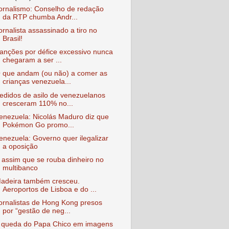
ornalismo: Conselho de redação
da RTP chumba Andr...
ornalista assassinado a tiro no
Brasil!
anções por défice excessivo nunca
chegaram a ser ...
 que andam (ou não) a comer as
crianças venezuela...
edidos de asilo de venezuelanos
cresceram 110% no...
enezuela: Nicolás Maduro diz que
Pokémon Go promo...
enezuela: Governo quer ilegalizar
a oposição
 assim que se rouba dinheiro no
multibanco
adeira também cresceu.
Aeroportos de Lisboa e do ...
ornalistas de Hong Kong presos
por “gestão de neg...
 queda do Papa Chico em imagens