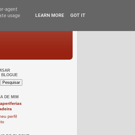
ser-agent
rate usage
LEARN MORE
GOT IT
ISAR
 BLOGUE
A DE MIM
raperiferias
adeira
eu perfil
to