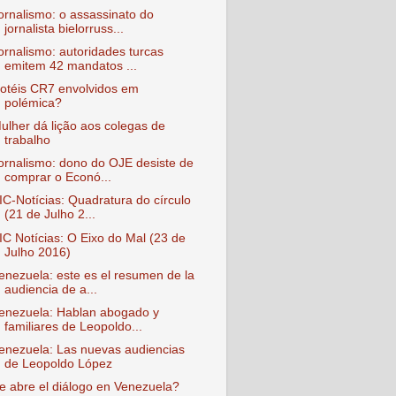
ornalismo: o assassinato do
jornalista bielorruss...
ornalismo: autoridades turcas
emitem 42 mandatos ...
otéis CR7 envolvidos em
polémica?
ulher dá lição aos colegas de
trabalho
ornalismo: dono do OJE desiste de
comprar o Econó...
IC-Notícias: Quadratura do círculo
(21 de Julho 2...
IC Notícias: O Eixo do Mal (23 de
Julho 2016)
enezuela: este es el resumen de la
audiencia de a...
enezuela: Hablan abogado y
familiares de Leopoldo...
enezuela: Las nuevas audiencias
de Leopoldo López
e abre el diálogo en Venezuela?