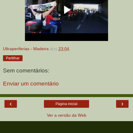
Ultraperiferias - Madeira
à(s)
23:04
Partilhar
Sem comentários:
Enviar um comentário
‹
›
Página inicial
Ver a versão da Web