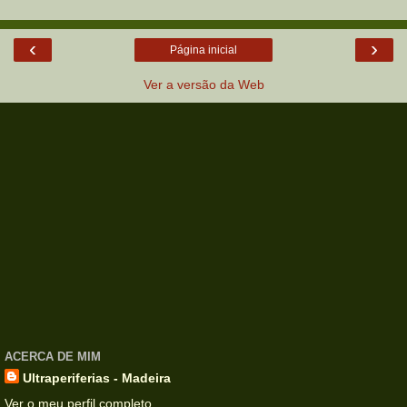
‹
›
Página inicial
Ver a versão da Web
ACERCA DE MIM
Ultraperiferias - Madeira
Ver o meu perfil completo