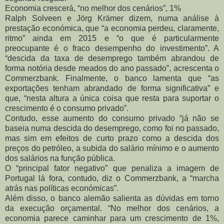
Economia crescerá, “no melhor dos cenários”, 1%
Ralph Solveen e Jörg Krämer dizem, numa análise à
prestação económica, que “a economia perdeu, claramente,
ritmo” ainda em 2015 e “o que é particularmente
preocupante é o fraco desempenho do investimento”. A
“descida da taxa de desemprego também abrandou de
forma notória desde meados do ano passado”, acrescenta o
Commerzbank. Finalmente, o banco lamenta que “as
exportações tenham abrandado de forma significativa” e
que, “nesta altura a única coisa que resta para suportar o
crescimento é o consumo privado”.
Contudo, esse aumento do consumo privado “já não se
baseia numa descida do desemprego, como foi no passado,
mas sim em efeitos de curto prazo como a descida dos
preços do petróleo, a subida do salário mínimo e o aumento
dos salários na função pública.
O “principal fator negativo” que penaliza a imagem de
Portugal lá fora, contudo, diz o Commerzbank, a “marcha
atrás nas políticas económicas”.
Além disso, o banco alemão salienta as dúvidas em torno
da execução orçamental. “No melhor dos cenários, a
economia parece caminhar para um crescimento de 1%,