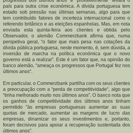
progressos dos últimos anos” e “provavelmente” levará o
país para outra crise económica.
A dívida portuguesa tem
estado sob pressão nas últimas semanas, algo para que
tem contribuído fatores de incerteza internacional como o
referendo britânico e as eleições espanholas. Mas, em nota
enviada esta quinta-feira aos clientes e obtida pelo
Observador, o alemão Commerzbank afirma que, numa
perspetiva geral, “o fator que mais pesa nas cotações da
dívida pública portuguesa, neste momento, é, sem dúvida, a
inversão de marcha na política económica que o novo
governo está a realizar”. Este é um fator que, na opinião do
banco alemão, “ameaça os progressos que Portugal fez nos
últimos anos“.
Em particular, o Commerzbank partilha com os seus clientes
a preocupação com a “perda de competitividade“, algo que
“tinha melhorado muito nos últimos anos”. O banco nota que
os ganhos de competitividade dos últimos anos tinham
permitido “às empresas portuguesas aumentar as suas
quotas de mercado, aumentar as margens de lucro das
empresas, dinamizar os seus investimentos e, portanto,
foram decisivos para apoiar a recuperação sustentada dos
últimos anos”.