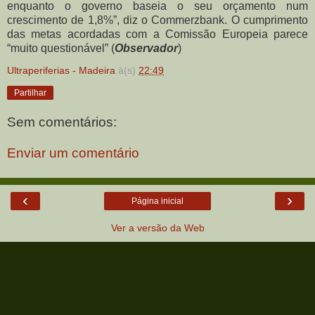
enquanto o governo baseia o seu orçamento num
crescimento de 1,8%”, diz o Commerzbank. O cumprimento
das metas acordadas com a Comissão Europeia parece
“muito questionável” (
Observador
)
Ultraperiferias - Madeira
à(s)
22:49
Partilhar
Sem comentários:
Enviar um comentário
‹
›
Página inicial
Ver a versão da Web