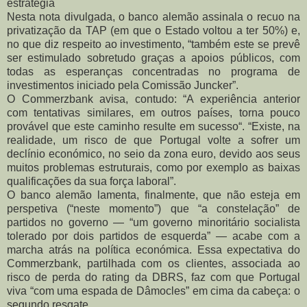
estratégia
Nesta nota divulgada, o banco alemão assinala o recuo na
privatização da TAP (em que o Estado voltou a ter 50%) e,
no que diz respeito ao investimento, “também este se prevê
ser estimulado sobretudo graças a apoios públicos, com
todas as esperanças concentradas no programa de
investimentos iniciado pela Comissão Juncker”.
O Commerzbank avisa, contudo: “A experiência anterior
com tentativas similares, em outros países, torna pouco
provável que este caminho resulte em sucesso“. “Existe, na
realidade, um risco de que Portugal volte a sofrer um
declínio económico, no seio da zona euro, devido aos seus
muitos problemas estruturais, como por exemplo as baixas
qualificações da sua força laboral”.
O banco alemão lamenta, finalmente, que não esteja em
perspetiva (“neste momento”) que “a constelação” de
partidos no governo — “um governo minoritário socialista
tolerado por dois partidos de esquerda” — acabe com a
marcha atrás na política económica. Essa expectativa do
Commerzbank, partilhada com os clientes, associada ao
risco de perda do rating da DBRS, faz com que Portugal
viva “com uma espada de Dâmocles” em cima da cabeça: o
segundo resgate.