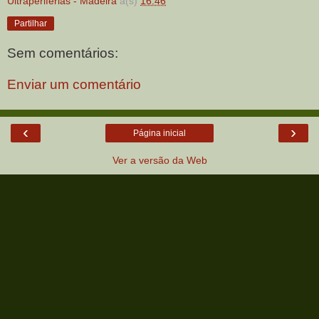
Ultraperiferias - Madeira
à(s)
16:46
Partilhar
Sem comentários:
Enviar um comentário
‹
›
Página inicial
Ver a versão da Web