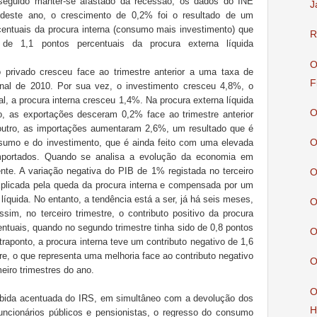
onseguido manter-se afastado da recessão, os dados do INE
J
e deste ano, o crescimento de 0,2% foi o resultado de um
rcentuais da procura interna (consumo mais investimento) que
R
 de 1,1 pontos percentuais da procura externa líquida
O
privado cresceu face ao trimestre anterior a uma taxa de
F
inal de 2010. Por sua vez, o investimento cresceu 4,8%, o
al, a procura interna cresceu 1,4%. Na procura externa líquida
O
o, as exportações desceram 0,2% face ao trimestre anterior
r outro, as importações aumentaram 2,6%, um resultado que é
O
umo e do investimento, que é ainda feito com uma elevada
mportados. Quando se analisa a evolução da economia em
nte. A variação negativa do PIB de 1% registada no terceiro
O
explicada pela queda da procura interna e compensada por um
 líquida. No entanto, a tendência está a ser, já há seis meses,
O
sim, no terceiro trimestre, o contributo positivo da procura
centuais, quando no segundo trimestre tinha sido de 0,8 pontos
O
raponto, a procura interna teve um contributo negativo de 1,6
tre, o que representa uma melhoria face ao contributo negativo
O
eiro trimestres do ano.
O
bida acentuada do IRS, em simultâneo com a devolução dos
H
funcionários públicos e pensionistas, o regresso do consumo