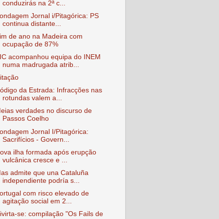
conduzirás na 2ª c...
ondagem Jornal i/Pitagórica: PS
continua distante...
im de ano na Madeira com
ocupação de 87%
IC acompanhou equipa do INEM
numa madrugada atrib...
itação
ódigo da Estrada: Infracções nas
rotundas valem a...
eias verdades no discurso de
Passos Coelho
ondagem Jornal I/Pitagórica:
Sacrifícios - Govern...
ova ilha formada após erupção
vulcânica cresce e ...
as admite que una Cataluña
independiente podría s...
ortugal com risco elevado de
agitação social em 2...
ivirta-se: compilação "Os Fails de