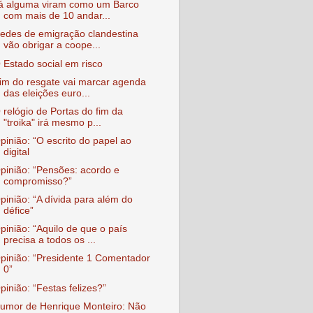
á alguma viram como um Barco
com mais de 10 andar...
edes de emigração clandestina
vão obrigar a coope...
 Estado social em risco
im do resgate vai marcar agenda
das eleições euro...
 relógio de Portas do fim da
"troika" irá mesmo p...
pinião: “O escrito do papel ao
digital
pinião: “Pensões: acordo e
compromisso?”
pinião: “A dívida para além do
défice”
pinião: “Aquilo de que o país
precisa a todos os ...
pinião: “Presidente 1 Comentador
0”
pinião: “Festas felizes?”
umor de Henrique Monteiro: Não