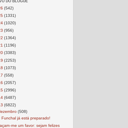
VO DO BLOGUE
26
(542)
25
(1331)
24
(1020)
23
(956)
22
(1364)
21
(1196)
20
(3383)
19
(2253)
18
(1073)
17
(558)
16
(2057)
15
(2996)
14
(6487)
13
(6822)
dezembro
(508)
 Funchal já está preparado!
açam-me um favor: sejam felizes