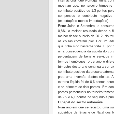
internacional que Portugal tinha c
mostram que, no terceiro trimestr
contributo positivo de 1,3 pontos pe
compensou o contributo negativo
(exportações menos importações).
Entre Julho e Setembro, o consumo 
0,8%, o melhor resultado desde o f
melhor desde o início de 2012. No tot
as coisas correram pior. Por um lad
que tinha sido bastante forte. E po
uma consequência da subida do cons
percentagem de bens e serviços i
termos homólogos, o cenário é difere
trimestre deste ano continua a ser 
contributo positivo da procura externa
para uma inversão destes efeitos. As
externa líquida foi de 0,6 pontos per
e no primeiro de dois pontos. Em cont
pontos percentuais no terceiro trimes
de 2,9 e 6,1 pontos no segundo e prim
O papel do sector automóvel
Num ano em que se registou uma su
subsídios de férias e de Natal dos 