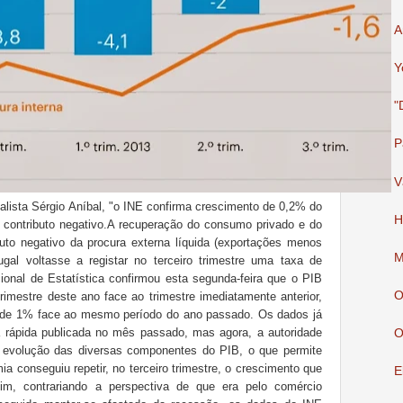
A
Y
"
P
V
nalista Sérgio Aníbal, "o INE confirma crescimento de 0,2% do
H
m contributo negativo.A recuperação do consumo privado e do
to negativo da procura externa líquida (exportações menos
M
gal voltasse a registar no terceiro trimestre uma taxa de
cional de Estatística confirmou esta segunda-feira que o PIB
O
rimestre deste ano face ao trimestre imediatamente anterior,
 de 1% face ao mesmo período do ano passado. Os dados já
a rápida publicada no mês passado, mas agora, a autoridade
O
a evolução das diversas componentes do PIB, o que permite
a conseguiu repetir, no terceiro trimestre, o crescimento que
E
sim, contrariando a perspectiva de que era pelo comércio