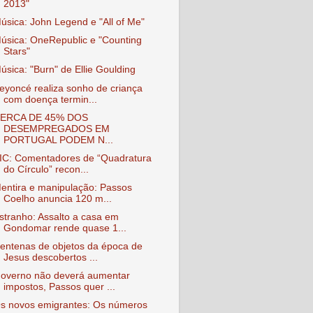
2013"
úsica: John Legend e "All of Me"
úsica: OneRepublic e "Counting
Stars"
úsica: "Burn" de Ellie Goulding
eyoncé realiza sonho de criança
com doença termin...
ERCA DE 45% DOS
DESEMPREGADOS EM
PORTUGAL PODEM N...
IC: Comentadores de “Quadratura
do Círculo” recon...
entira e manipulação: Passos
Coelho anuncia 120 m...
stranho: Assalto a casa em
Gondomar rende quase 1...
entenas de objetos da época de
Jesus descobertos ...
overno não deverá aumentar
impostos, Passos quer ...
s novos emigrantes: Os números