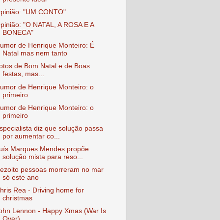
pinião: "UM CONTO"
pinião: "O NATAL, A ROSA E A
BONECA"
umor de Henrique Monteiro: É
Natal mas nem tanto
otos de Bom Natal e de Boas
festas, mas...
umor de Henrique Monteiro: o
primeiro
umor de Henrique Monteiro: o
primeiro
specialista diz que solução passa
por aumentar co...
uís Marques Mendes propõe
solução mista para reso...
ezoito pessoas morreram no mar
só este ano
hris Rea - Driving home for
christmas
ohn Lennon - Happy Xmas (War Is
Over)