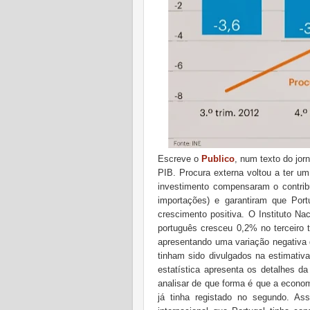
Escreve o
Publico
, num texto do jor
PIB. Procura externa voltou a ter u
investimento compensaram o contribu
importações) e garantiram que Portu
crescimento positiva. O Instituto Na
português cresceu 0,2% no terceiro t
apresentando uma variação negativa
tinham sido divulgados na estimativ
estatística apresenta os detalhes d
analisar de que forma é que a economi
já tinha registado no segundo. As