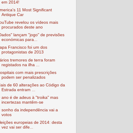
em 2014!
merica's 11 Most Significant
Antique Car
ouTube revelou os vídeos mais
procurados deste ano
Dados" lançam "jogo" de previsões
económicas para...
apa Francisco foi um dos
protagonistas de 2013
ários tremores de terra foram
registados na ilha ...
ospitais com mais prescrições
podem ser penalizados
ais de 60 alterações ao Código da
Estrada entram ...
 ano é de adeus à "troika" mas
incertezas mantêm-se
 sonho da independência vai a
votos
leições europeias de 2014: desta
vez vai ser dife...