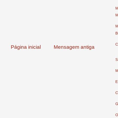
M
M
M
B
C
Página inicial
Mensagem antiga
S
M
E
C
G
O