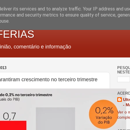
liver its services and to analyze traffic. Your IP address and u
rmance and security metrics to ensure quality of service, gene
buse.
FERIAS
nião, comentário e informação
013
PESQU
NESTE
antiram crescimento no terceiro trimestre
ACERC
Ult
- M
Ver o m
comple