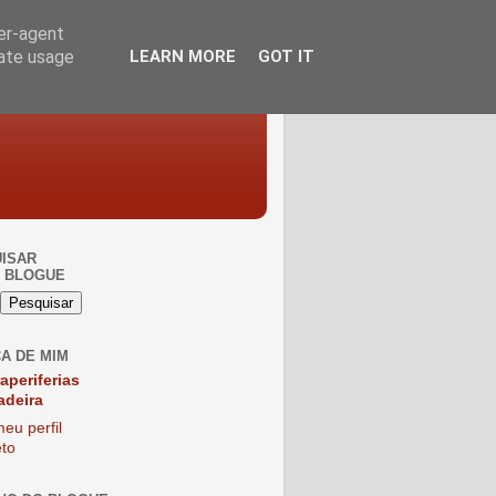
ser-agent
rate usage
LEARN MORE
GOT IT
ISAR
 BLOGUE
A DE MIM
raperiferias
adeira
eu perfil
to