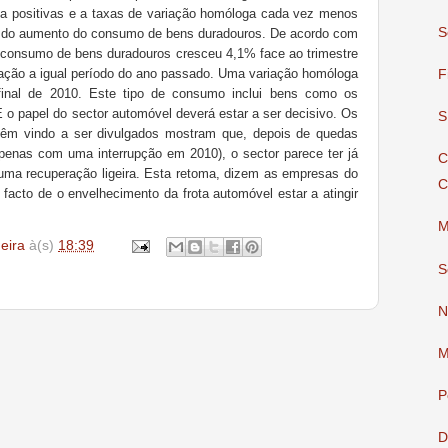
ia positivas e a taxas de variação homóloga cada vez menos
S
a do aumento do consumo de bens duradouros. De acordo com
 o consumo de bens duradouros cresceu 4,1% face ao trimestre
lação a igual período do ano passado. Uma variação homóloga
F
 final de 2010. Este tipo de consumo inclui bens como os
 o papel do sector automóvel deverá estar a ser decisivo. Os
S
têm vindo a ser divulgados mostram que, depois de quedas
apenas com uma interrupção em 2010), o sector parece ter já
C
uma recuperação ligeira. Esta retoma, dizem as empresas do
C
facto de o envelhecimento da frota automóvel estar a atingir
M
deira
à(s)
18:39
S
N
M
P
D