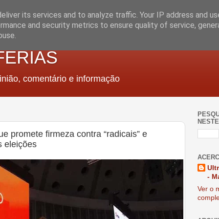
liver its services and to analyze traffic. Your IP address and u
rmance and security metrics to ensure quality of service, gene
buse.
FERIAS
nião, comentário e informação
PESQU
NESTE
e promete firmeza contra “radicais” e
s eleições
ACERC
Ult
- M
Ver o m
comple