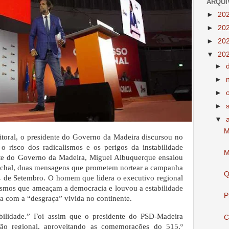
ARQUI
►
20
►
20
►
20
▼
20
►
►
►
►
▼
M
toral, o presidente do Governo da Madeira discursou no
o risco dos radicalismos e os perigos da instabilidade
M
ente do Governo da Madeira, Miguel Albuquerque ensaiou
unchal, duas mensagens que prometem nortear a campanha
Q
4 de Setembro. O homem que lidera o executivo regional
lismos que ameaçam a democracia e louvou a estabilidade
P
ta com a “desgraça” vivida no continente.
sibilidade.” Foi assim que o presidente do PSD-Madeira
C
ção regional, aproveitando as comemorações do 515.º