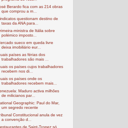
osé Berardo fica com as 214 obras
que comprou a m...
indicatos questionam destino de
taxas da ANA para...
rimeira-ministra de Itália sobre
polémico imposto...
ercado sueco em queda livre
deixa imobiliário eur...
uais países as férias dos
trabalhadores são mais ...
uais os países cujos trabalhadores
recebem nos di...
uais os países onde os
trabalhadores recebem mais...
enezuela: Maduro activa milhões
de milicianos par...
ational Geographic: Paul do Mar,
um segredo recente
ribunal Constitucional anula de vez
a convenção d...
estaurantes de Saint-Tropez só