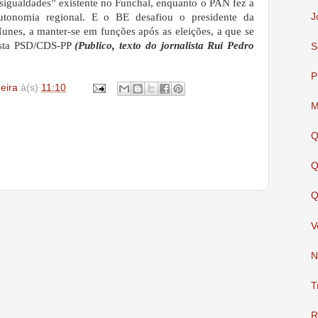
sigualdades” existente no Funchal, enquanto o PAN fez a
J
tonomia regional. E o BE desafiou o presidente da
unes, a manter-se em funções após as eleições, a que se
ista PSD/CDS-PP
(Publico, texto do jornalista Rui Pedro
S
P
deira
à(s)
11:10
M
Q
Q
Q
V
N
T
R