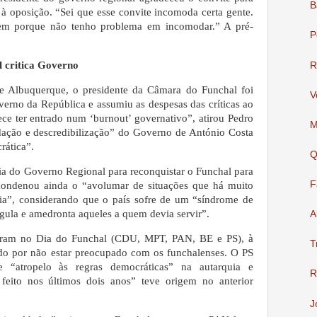
B
 à oposição. “Sei que esse convite incomoda certa gente.
em porque não tenho problema em incomodar.” A pré-
P
 critica Governo
R
 Albuquerque, o presidente da Câmara do Funchal foi
V
verno da República e assumiu as despesas das críticas ao
rece ter entrado num ‘burnout’ governativo”, atirou Pedro
M
ação e descredibilização” do Governo de António Costa
rática”.
Q
cia do Governo Regional para reconquistar o Funchal para
F
condenou ainda o “avolumar de situações que há muito
cia”, considerando que o país sofre de um “síndrome de
gula e amedronta aqueles a quem devia servir”.
A
rsaram no Dia do Funchal (CDU, MPT, PAN, BE e PS), à
T
do por não estar preocupado com os funchalenses. O PS
e “atropelo às regras democráticas” na autarquia e
R
feito nos últimos dois anos” teve origem no anterior
J