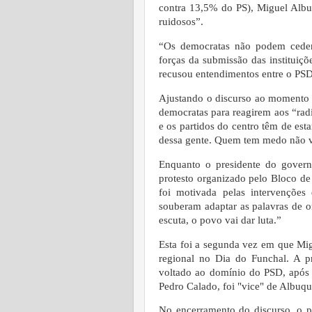
contra 13,5% do PS), Miguel Albuq
ruidosos”.
“Os democratas não podem ceder 
forças da submissão das instituiç
recusou entendimentos entre o PSD
Ajustando o discurso ao momento p
democratas para reagirem aos “rad
e os partidos do centro têm de esta
dessa gente. Quem tem medo não va
Enquanto o presidente do govern
protesto organizado pelo Bloco de
foi motivada pelas intervenções
souberam adaptar as palavras de o
escuta, o povo vai dar luta.”
Esta foi a segunda vez em que Mi
regional no Dia do Funchal. A p
voltado ao domínio do PSD, após d
Pedro Calado, foi "vice" de Albuqu
No encerramento do discurso, o p