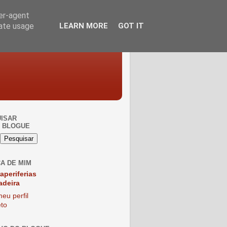
ser-agent
rate usage
LEARN MORE
GOT IT
ISAR
 BLOGUE
A DE MIM
raperiferias
adeira
eu perfil
to