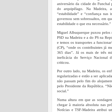
aniversário da cidade do Funchal 
do arquipélago.
Na Madeira, a
“estabilidade” e “confiança nas 
governou sem sobressaltos, em que
estabilidade o que era necessário.”
Miguel Albuquerque puxou pelos n
PSD na Madeira e a do PS na Repúb
e temos os transportes a funciona
(CP), “onde os contribuintes já m
365 dias”. Já os mais de três m
ineficácia do Serviço Nacional 
criticou.
Por outro lado, na Madeira, os enf
regularizadas e estão a ser aplica
não passam pelo fim do alojament
pelo Presidente da República. “
social.”
Numa altura em que as sondagens
chegar à maioria absoluta nas pr
Notícias e TSF-Madeira atribui 