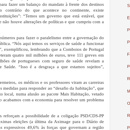
para fazer um balanço do mandato à frente dos destinos
S
o contrário do que acontece no continente, existe
instituições”: “Temos um governo que está estável, que
E
 não houve alterações de políticas e que cumpriu com a
P
úmeros para fazer o paralelismo entre a governação do
P
lica. “Nós aqui temos os serviços de saúde a funcionar
r”, exemplificou, lembrando que a Comboios de Portugal
F
eteram quatro mil milhões de euros, teve 111 greves em
ilhões de portugueses com seguro de saúde revelam a
de Saúde. “Isso é a desgraça a que estamos sujeitos”,
P
R
ermeiros, os médicos e os professores viram as carreiras
das medidas para responder ao “desafio da habitação”, que
M
o local, numa alusão ao pacote Mais Habitação, vetado
Não acabamos com a economia para resolver um problema
O
R
 reforçam a possibilidade de a coligação PSD/CDS-PP
óximas eleições (a última da Aximage para o Diário de
uns expressivos 49,6% às forças que governam a região
P