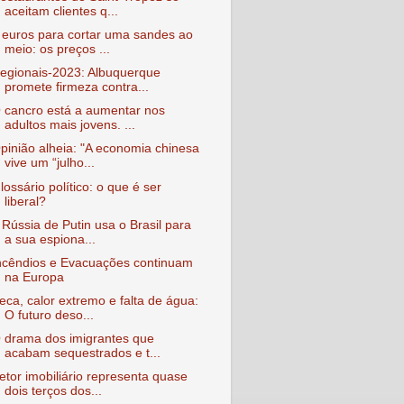
aceitam clientes q...
 euros para cortar uma sandes ao
meio: os preços ...
egionais-2023: Albuquerque
promete firmeza contra...
 cancro está a aumentar nos
adultos mais jovens. ...
pinião alheia: "A economia chinesa
vive um “julho...
lossário político: o que é ser
liberal?
 Rússia de Putin usa o Brasil para
a sua espiona...
ncêndios e Evacuações continuam
na Europa
eca, calor extremo e falta de água:
O futuro deso...
 drama dos imigrantes que
acabam sequestrados e t...
etor imobiliário representa quase
dois terços dos...