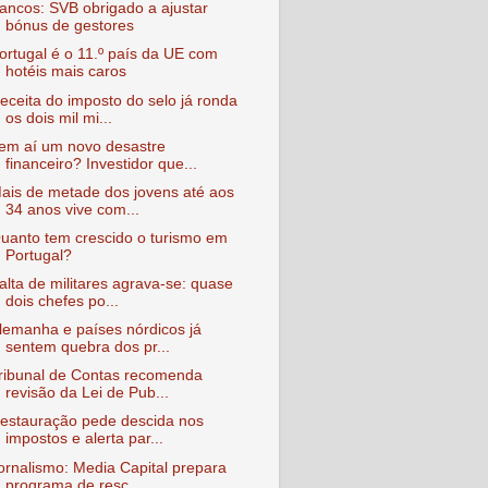
ancos: SVB obrigado a ajustar
bónus de gestores
ortugal é o 11.º país da UE com
hotéis mais caros
eceita do imposto do selo já ronda
os dois mil mi...
em aí um novo desastre
financeiro? Investidor que...
ais de metade dos jovens até aos
34 anos vive com...
uanto tem crescido o turismo em
Portugal?
alta de militares agrava-se: quase
dois chefes po...
lemanha e países nórdicos já
sentem quebra dos pr...
ribunal de Contas recomenda
revisão da Lei de Pub...
estauração pede descida nos
impostos e alerta par...
ornalismo: Media Capital prepara
programa de resc...