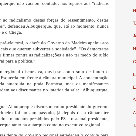
uerque não vacilou, contudo, nos reparos aos “radicais
N
ao radicalismo destas forças do ressentimento, destas
T
ões”, defendeu Albuquerque, que, até ao momento, nunca
 e o Chega.
J
ré-eleitoral, o chefe do Governo da Madeira apelou aos
icais que querem subverter a sociedade”. “Os democratas
N
r firmes contra as radicalizações e não ter medo do ruído
i para a política.”
C
o regional discursava, ouvia-se como som de fundo o
E
 Esquerda em frente à câmara municipal. A concentração
 da autarquia na praia Formosa, mas os manifestantes
E
rdem aos discursantes no interior da sala: “Albuquerque,
S
guel Albuquerque discursou como presidente do governo
rimeira foi no ano passado, já depois de a câmara ter
A
ois mandatos presididos pelo PS – o actual presidente,
erque tanto na autarquia como no executivo regional.
T
residente do governo regional agradeceu o convite para