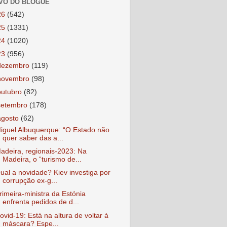
VO DO BLOGUE
26
(542)
25
(1331)
24
(1020)
23
(956)
dezembro
(119)
novembro
(98)
outubro
(82)
setembro
(178)
agosto
(62)
iguel Albuquerque: “O Estado não
quer saber das a...
adeira, regionais-2023: Na
Madeira, o “turismo de...
ual a novidade? Kiev investiga por
corrupção ex-g...
rimeira-ministra da Estónia
enfrenta pedidos de d...
ovid-19: Está na altura de voltar à
máscara? Espe...