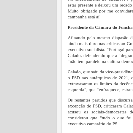
estar presente e deixou um recado
Muito obrigado por me convidar
campanha está aí.
Presidente da Câmara do Funchal
Afinando pelo mesmo diapasão de
ainda mais duro nas críticas ao Go
executivo socialista. “Portugal pa
Calado, defendendo que a “degrad
“não tem paralelo na cultura democ
Calado, que saiu da vice-presidên
o PSD nas autárquicas de 2021, 
extravasaram os limites da decên
esquerda”, que “enfraquece, estran
Os restantes partidos que discu
excepção do PSD, criticaram Cala
acusou os sociais-democratas d
considerou que “tudo o que foi 
executivo camarário do PS.