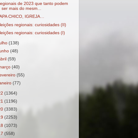
egionais de 2023 que tanto podem
ser mais do mesm...
APA CHICO, IGREJA…
leições regionais: curiosidades (II)
leições regionais: curiosidades (I)
julho
(138)
junho
(48)
abril
(59)
março
(40)
fevereiro
(55)
janeiro
(77)
22
(1364)
21
(1196)
20
(3383)
19
(2253)
18
(1073)
17
(558)