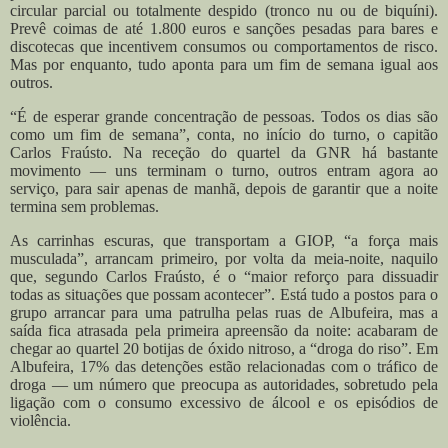
circular parcial ou totalmente despido (tronco nu ou de biquíni).
Prevê coimas de até 1.800 euros e sanções pesadas para bares e
discotecas que incentivem consumos ou comportamentos de risco.
Mas por enquanto, tudo aponta para um fim de semana igual aos
outros.
“É de esperar grande concentração de pessoas. Todos os dias são
como um fim de semana”, conta, no início do turno, o capitão
Carlos Fraústo. Na receção do quartel da GNR há bastante
movimento — uns terminam o turno, outros entram agora ao
serviço, para sair apenas de manhã, depois de garantir que a noite
termina sem problemas.
As carrinhas escuras, que transportam a GIOP, “a força mais
musculada”, arrancam primeiro, por volta da meia-noite, naquilo
que, segundo Carlos Fraústo, é o “maior reforço para dissuadir
todas as situações que possam acontecer”. Está tudo a postos para o
grupo arrancar para uma patrulha pelas ruas de Albufeira, mas a
saída fica atrasada pela primeira apreensão da noite: acabaram de
chegar ao quartel 20 botijas de óxido nitroso, a “droga do riso”. Em
Albufeira, 17% das detenções estão relacionadas com o tráfico de
droga — um número que preocupa as autoridades, sobretudo pela
ligação com o consumo excessivo de álcool e os episódios de
violência.