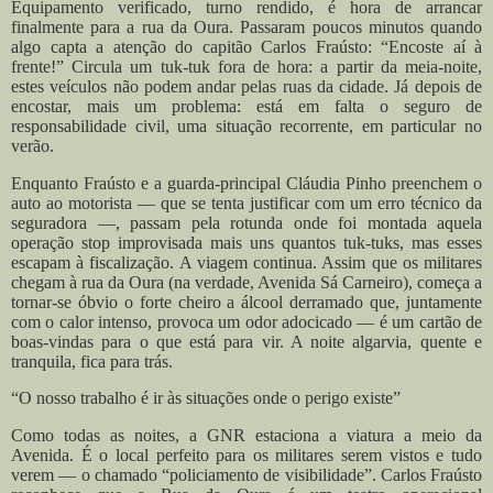
Equipamento verificado, turno rendido, é hora de arrancar
finalmente para a rua da Oura. Passaram poucos minutos quando
algo capta a atenção do capitão Carlos Fraústo: “Encoste aí à
frente!” Circula um tuk-tuk fora de hora: a partir da meia-noite,
estes veículos não podem andar pelas ruas da cidade. Já depois de
encostar, mais um problema: está em falta o seguro de
responsabilidade civil, uma situação recorrente, em particular no
verão.
Enquanto Fraústo e a guarda-principal Cláudia Pinho preenchem o
auto ao motorista — que se tenta justificar com um erro técnico da
seguradora —, passam pela rotunda onde foi montada aquela
operação stop improvisada mais uns quantos tuk-tuks, mas esses
escapam à fiscalização. A viagem continua. Assim que os militares
chegam à rua da Oura (na verdade, Avenida Sá Carneiro), começa a
tornar-se óbvio o forte cheiro a álcool derramado que, juntamente
com o calor intenso, provoca um odor adocicado — é um cartão de
boas-vindas para o que está para vir. A noite algarvia, quente e
tranquila, fica para trás.
“O nosso trabalho é ir às situações onde o perigo existe”
Como todas as noites, a GNR estaciona a viatura a meio da
Avenida. É o local perfeito para os militares serem vistos e tudo
verem — o chamado “policiamento de visibilidade”. Carlos Fraústo