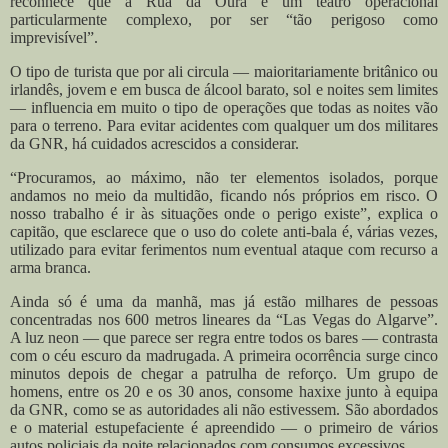
reconhece que a Rua da Oura é um teatro operacional
particularmente complexo, por ser “tão perigoso como
imprevisível”.
O tipo de turista que por ali circula — maioritariamente britânico ou
irlandês, jovem e em busca de álcool barato, sol e noites sem limites
— influencia em muito o tipo de operações que todas as noites vão
para o terreno. Para evitar acidentes com qualquer um dos militares
da GNR, há cuidados acrescidos a considerar.
“Procuramos, ao máximo, não ter elementos isolados, porque
andamos no meio da multidão, ficando nós próprios em risco. O
nosso trabalho é ir às situações onde o perigo existe”, explica o
capitão, que esclarece que o uso do colete anti-bala é, várias vezes,
utilizado para evitar ferimentos num eventual ataque com recurso a
arma branca.
Ainda só é uma da manhã, mas já estão milhares de pessoas
concentradas nos 600 metros lineares da “Las Vegas do Algarve”.
A luz neon — que parece ser regra entre todos os bares — contrasta
com o céu escuro da madrugada. A primeira ocorrência surge cinco
minutos depois de chegar a patrulha de reforço. Um grupo de
homens, entre os 20 e os 30 anos, consome haxixe junto à equipa
da GNR, como se as autoridades ali não estivessem. São abordados
e o material estupefaciente é apreendido — o primeiro de vários
autos policiais da noite relacionados com consumos excessivos.