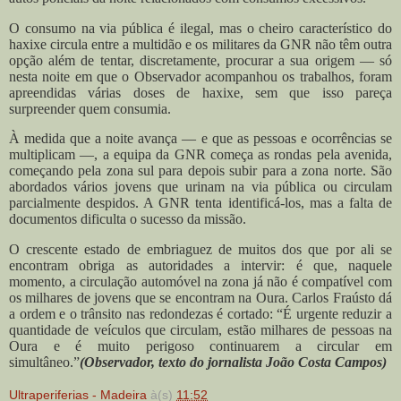
O consumo na via pública é ilegal, mas o cheiro característico do
haxixe circula entre a multidão e os militares da GNR não têm outra
opção além de tentar, discretamente, procurar a sua origem — só
nesta noite em que o Observador acompanhou os trabalhos, foram
apreendidas várias doses de haxixe, sem que isso pareça
surpreender quem consumia.
À medida que a noite avança — e que as pessoas e ocorrências se
multiplicam —, a equipa da GNR começa as rondas pela avenida,
começando pela zona sul para depois subir para a zona norte. São
abordados vários jovens que urinam na via pública ou circulam
parcialmente despidos. A GNR tenta identificá-los, mas a falta de
documentos dificulta o sucesso da missão.
O crescente estado de embriaguez de muitos dos que por ali se
encontram obriga as autoridades a intervir: é que, naquele
momento, a circulação automóvel na zona já não é compatível com
os milhares de jovens que se encontram na Oura. Carlos Fraústo dá
a ordem e o trânsito nas redondezas é cortado: “É urgente reduzir a
quantidade de veículos que circulam, estão milhares de pessoas na
Oura e é muito perigoso continuarem a circular em
simultâneo.”
(Observador, texto do jornalista João Costa Campos)
Ultraperiferias - Madeira
à(s)
11:52