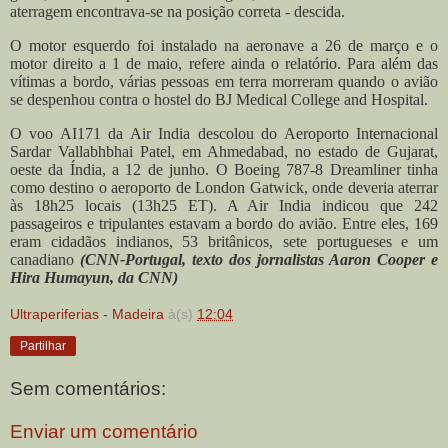
aterragem encontrava-se na posição correta - descida.
O motor esquerdo foi instalado na aeronave a 26 de março e o
motor direito a 1 de maio, refere ainda o relatório. Para além das
vítimas a bordo, várias pessoas em terra morreram quando o avião
se despenhou contra o hostel do BJ Medical College and Hospital.
O voo AI171 da Air India descolou do Aeroporto Internacional
Sardar Vallabhbhai Patel, em Ahmedabad, no estado de Gujarat,
oeste da Índia, a 12 de junho. O Boeing 787-8 Dreamliner tinha
como destino o aeroporto de London Gatwick, onde deveria aterrar
às 18h25 locais (13h25 ET). A Air India indicou que 242
passageiros e tripulantes estavam a bordo do avião. Entre eles, 169
eram cidadãos indianos, 53 britânicos, sete portugueses e um
canadiano
(CNN-Portugal, texto dos jornalistas Aaron Cooper e
Hira Humayun, da CNN)
Ultraperiferias - Madeira
à(s)
12:04
Partilhar
Sem comentários:
Enviar um comentário