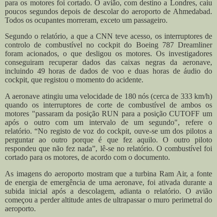
para os motores foi cortado. O avião, com destino a Londres, caiu
poucos segundos depois de descolar do aeroporto de Ahmedabad.
Todos os ocupantes morreram, exceto um passageiro.
Segundo o relatório, a que a CNN teve acesso, os interruptores de
controlo de combustível no cockpit do Boeing 787 Dreamliner
foram acionados, o que desligou os motores. Os investigadores
conseguiram recuperar dados das caixas negras da aeronave,
incluindo 49 horas de dados de voo e duas horas de áudio do
cockpit, que registou o momento do acidente.
A aeronave atingiu uma velocidade de 180 nós (cerca de 333 km/h)
quando os interruptores de corte de combustível de ambos os
motores "passaram da posição RUN para a posição CUTOFF um
após o outro com um intervalo de um segundo", refere o
relatório. “No registo de voz do cockpit, ouve-se um dos pilotos a
perguntar ao outro porque é que fez aquilo. O outro piloto
respondeu que não fez nada”, lê-se no relatório. O combustível foi
cortado para os motores, de acordo com o documento.
As imagens do aeroporto mostram que a turbina Ram Air, a fonte
de energia de emergência de uma aeronave, foi ativada durante a
subida inicial após a descolagem, adianta o relatório. O avião
começou a perder altitude antes de ultrapassar o muro perimetral do
aeroporto.