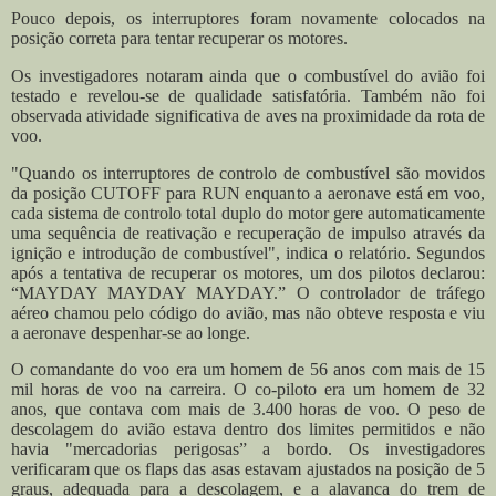
Pouco depois, os interruptores foram novamente colocados na
posição correta para tentar recuperar os motores.
Os investigadores notaram ainda que o combustível do avião foi
testado e revelou-se de qualidade satisfatória. Também não foi
observada atividade significativa de aves na proximidade da rota de
voo.
"Quando os interruptores de controlo de combustível são movidos
da posição CUTOFF para RUN enquanto a aeronave está em voo,
cada sistema de controlo total duplo do motor gere automaticamente
uma sequência de reativação e recuperação de impulso através da
ignição e introdução de combustível", indica o relatório. Segundos
após a tentativa de recuperar os motores, um dos pilotos declarou:
“MAYDAY MAYDAY MAYDAY.” O controlador de tráfego
aéreo chamou pelo código do avião, mas não obteve resposta e viu
a aeronave despenhar-se ao longe.
O comandante do voo era um homem de 56 anos com mais de 15
mil horas de voo na carreira. O co-piloto era um homem de 32
anos, que contava com mais de 3.400 horas de voo. O peso de
descolagem do avião estava dentro dos limites permitidos e não
havia "mercadorias perigosas” a bordo. Os investigadores
verificaram que os flaps das asas estavam ajustados na posição de 5
graus, adequada para a descolagem, e a alavanca do trem de