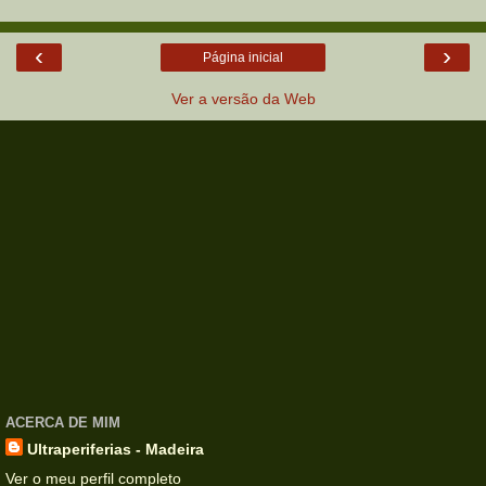
‹
›
Página inicial
Ver a versão da Web
ACERCA DE MIM
Ultraperiferias - Madeira
Ver o meu perfil completo