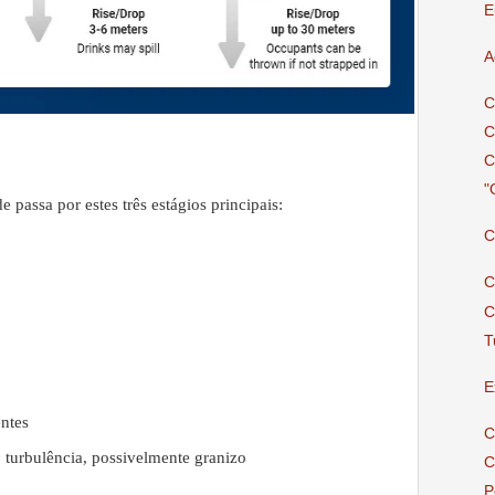
E
A
C
C
C
"
 passa por estes três estágios principais:
C
C
C
T
E
entes
C
, turbulência, possivelmente granizo
C
P