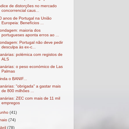
ndice de distorções no mercado
concorrencial caus...
0 anos de Portugal na União
Europeia: Benefícios ...
ondagem: maioria dos
portugueses aponta erros ao ...
ondagem: Portugal não deve pedir
desculpa às ex-c...
anárias: polémica com registos de
ALS
anárias: o peso económico de Las
Palmas
inda o BANIF...
anárias: "obrigada" a gastar mais
de 800 milhões ...
anárias: ZEC com mais de 11 mil
empregos
junho
(41)
maio
(74)
abril
(78)