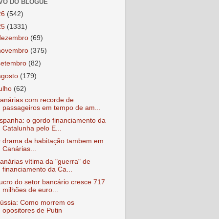
VO DO BLOGUE
26
(542)
25
(1331)
dezembro
(69)
novembro
(375)
setembro
(82)
agosto
(179)
julho
(62)
anárias com recorde de
passageiros em tempo de am...
spanha: o gordo financiamento da
Catalunha pelo E...
 drama da habitação tambem em
Canárias...
anárias vítima da "guerra" de
financiamento da Ca...
ucro do setor bancário cresce 717
milhões de euro...
ússia: Como morrem os
opositores de Putin