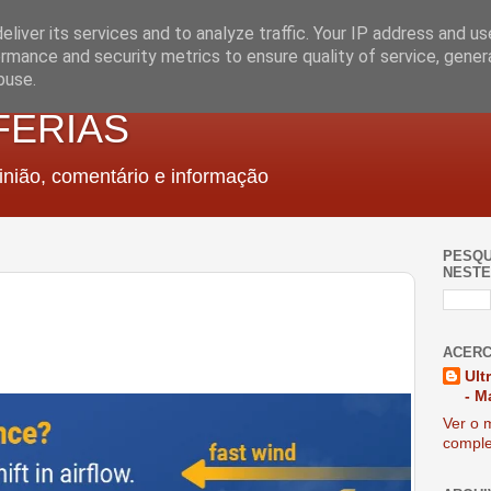
liver its services and to analyze traffic. Your IP address and u
rmance and security metrics to ensure quality of service, gene
buse.
FERIAS
nião, comentário e informação
PESQU
NESTE
ACERC
Ult
- M
Ver o m
comple