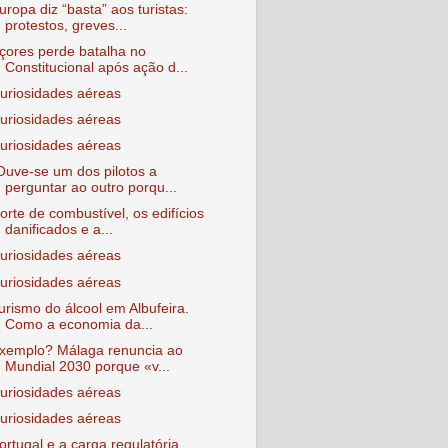
uropa diz “basta” aos turistas:
protestos, greves...
çores perde batalha no
Constitucional após ação d...
uriosidades aéreas
uriosidades aéreas
uriosidades aéreas
Ouve-se um dos pilotos a
perguntar ao outro porqu...
orte de combustível, os edifícios
danificados e a...
uriosidades aéreas
uriosidades aéreas
urismo do álcool em Albufeira.
Como a economia da...
xemplo? Málaga renuncia ao
Mundial 2030 porque «v...
uriosidades aéreas
uriosidades aéreas
ortugal e a carga regulatória