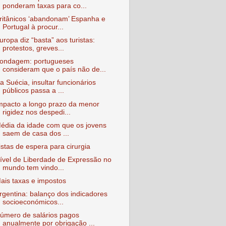
ponderam taxas para co...
ritânicos ‘abandonam’ Espanha e
Portugal à procur...
uropa diz “basta” aos turistas:
protestos, greves...
ondagem: portugueses
consideram que o país não de...
a Suécia, insultar funcionários
públicos passa a ...
mpacto a longo prazo da menor
rigidez nos despedi...
édia da idade com que os jovens
saem de casa dos ...
istas de espera para cirurgia
ível de Liberdade de Expressão no
mundo tem vindo...
ais taxas e impostos
rgentina: balanço dos indicadores
socioeconómicos...
úmero de salários pagos
anualmente por obrigação ...