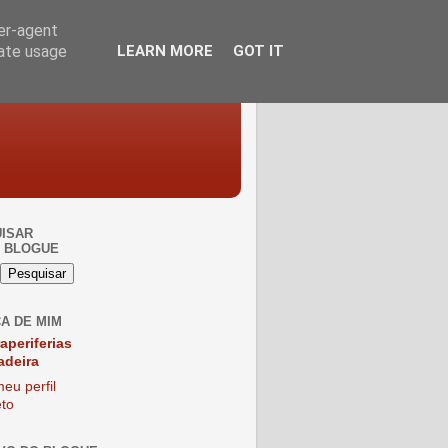
ser-agent
rate usage
LEARN MORE
GOT IT
ISAR
 BLOGUE
A DE MIM
raperiferias
adeira
eu perfil
to