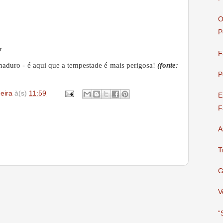
O
P
r
F
maduro - é aqui que a tempestade é mais perigosa!
(fonte:
P
deira
à(s)
11:59
E
F
A
T
G
V
“