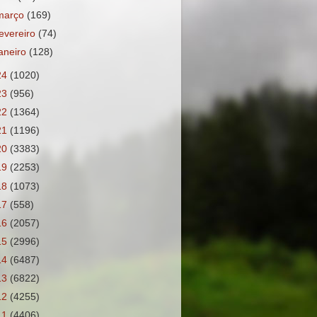
março
(169)
fevereiro
(74)
janeiro
(128)
24
(1020)
23
(956)
22
(1364)
21
(1196)
20
(3383)
19
(2253)
18
(1073)
17
(558)
16
(2057)
15
(2996)
14
(6487)
13
(6822)
12
(4255)
11
(4406)