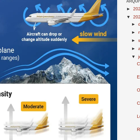
ARQUI
►
20
▼
20
►
►
►
►
▼
C
E
O
C
L
R