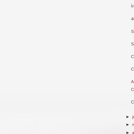
Í
4
S
S
C
C
A
C
C
►
►
►