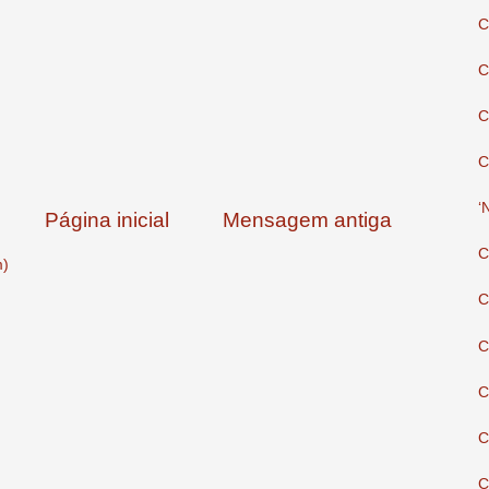
C
C
C
C
‘
Página inicial
Mensagem antiga
C
m)
C
C
C
C
C