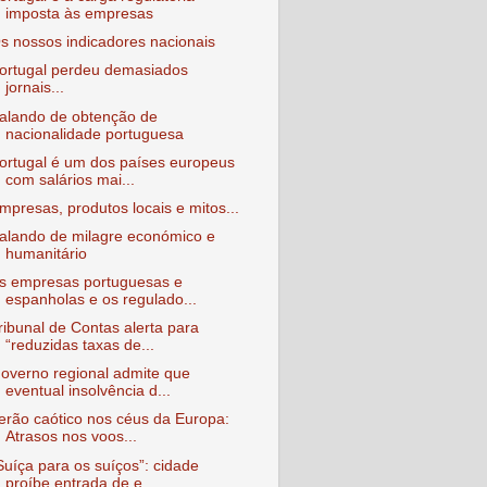
imposta às empresas
s nossos indicadores nacionais
ortugal perdeu demasiados
jornais...
alando de obtenção de
nacionalidade portuguesa
ortugal é um dos países europeus
com salários mai...
mpresas, produtos locais e mitos...
alando de milagre económico e
humanitário
s empresas portuguesas e
espanholas e os regulado...
ribunal de Contas alerta para
“reduzidas taxas de...
overno regional admite que
eventual insolvência d...
erão caótico nos céus da Europa:
Atrasos nos voos...
Suíça para os suíços”: cidade
proíbe entrada de e...