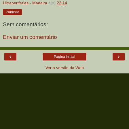
Ultraperiferias - Madeira
à(s)
22:14
Partilhar
Sem comentários:
Enviar um comentário
‹
›
Página inicial
Ver a versão da Web