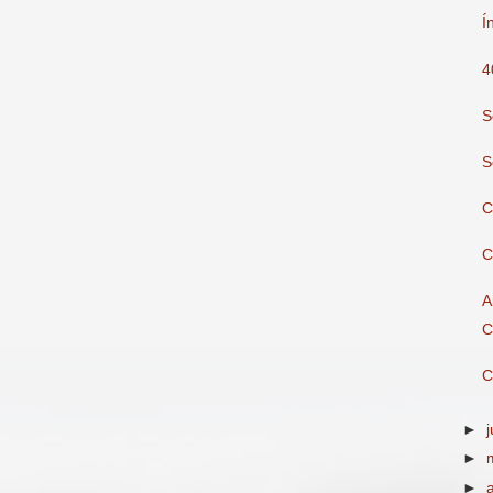
Í
4
S
S
C
C
A
C
C
►
►
►