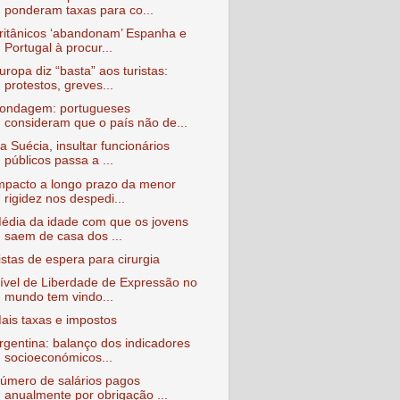
ponderam taxas para co...
ritânicos ‘abandonam’ Espanha e
Portugal à procur...
uropa diz “basta” aos turistas:
protestos, greves...
ondagem: portugueses
consideram que o país não de...
a Suécia, insultar funcionários
públicos passa a ...
mpacto a longo prazo da menor
rigidez nos despedi...
édia da idade com que os jovens
saem de casa dos ...
istas de espera para cirurgia
ível de Liberdade de Expressão no
mundo tem vindo...
ais taxas e impostos
rgentina: balanço dos indicadores
socioeconómicos...
úmero de salários pagos
anualmente por obrigação ...