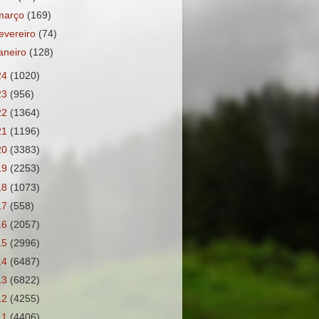
março
(169)
fevereiro
(74)
janeiro
(128)
24
(1020)
23
(956)
22
(1364)
21
(1196)
20
(3383)
19
(2253)
18
(1073)
17
(558)
16
(2057)
15
(2996)
14
(6487)
13
(6822)
12
(4255)
11
(4406)