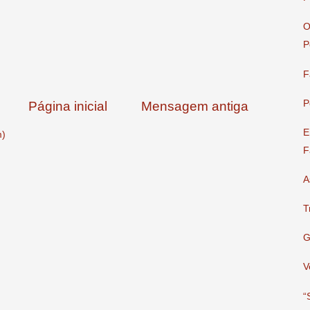
O
P
F
P
Página inicial
Mensagem antiga
E
m)
F
A
T
G
V
“