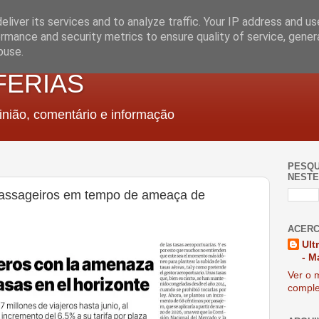
liver its services and to analyze traffic. Your IP address and u
rmance and security metrics to ensure quality of service, gene
buse.
FERIAS
nião, comentário e informação
PESQU
NESTE
passageiros em tempo de ameaça de
ACERC
Ult
- M
Ver o m
comple