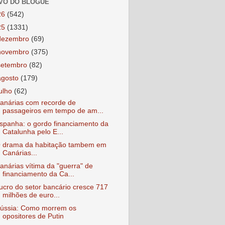
VO DO BLOGUE
26
(542)
25
(1331)
dezembro
(69)
novembro
(375)
setembro
(82)
agosto
(179)
julho
(62)
anárias com recorde de
passageiros em tempo de am...
spanha: o gordo financiamento da
Catalunha pelo E...
 drama da habitação tambem em
Canárias...
anárias vítima da "guerra" de
financiamento da Ca...
ucro do setor bancário cresce 717
milhões de euro...
ússia: Como morrem os
opositores de Putin