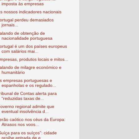
imposta às empresas
s nossos indicadores nacionais
ortugal perdeu demasiados
jornais...
alando de obtenção de
nacionalidade portuguesa
ortugal é um dos países europeus
com salários mai...
mpresas, produtos locais e mitos...
alando de milagre económico e
humanitário
s empresas portuguesas e
espanholas e os regulado...
ribunal de Contas alerta para
“reduzidas taxas de...
overno regional admite que
eventual insolvência d...
erão caótico nos céus da Europa:
Atrasos nos voos...
Suíça para os suíços”: cidade
proíbe entrada de e...