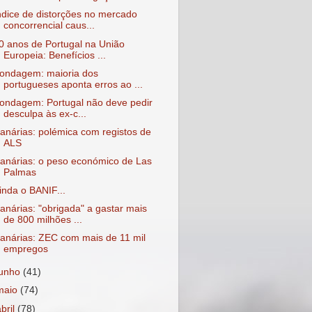
ndice de distorções no mercado
concorrencial caus...
0 anos de Portugal na União
Europeia: Benefícios ...
ondagem: maioria dos
portugueses aponta erros ao ...
ondagem: Portugal não deve pedir
desculpa às ex-c...
anárias: polémica com registos de
ALS
anárias: o peso económico de Las
Palmas
inda o BANIF...
anárias: "obrigada" a gastar mais
de 800 milhões ...
anárias: ZEC com mais de 11 mil
empregos
junho
(41)
maio
(74)
abril
(78)