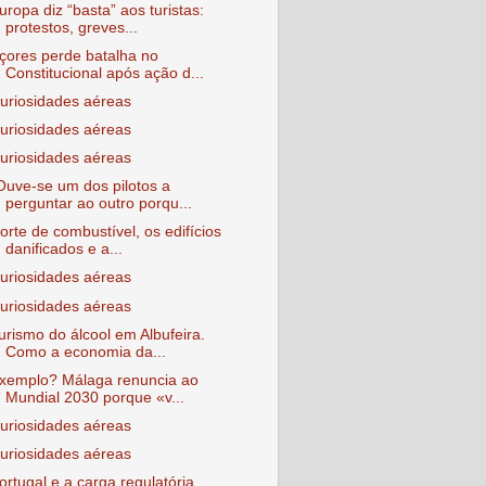
uropa diz “basta” aos turistas:
protestos, greves...
çores perde batalha no
Constitucional após ação d...
uriosidades aéreas
uriosidades aéreas
uriosidades aéreas
Ouve-se um dos pilotos a
perguntar ao outro porqu...
orte de combustível, os edifícios
danificados e a...
uriosidades aéreas
uriosidades aéreas
urismo do álcool em Albufeira.
Como a economia da...
xemplo? Málaga renuncia ao
Mundial 2030 porque «v...
uriosidades aéreas
uriosidades aéreas
ortugal e a carga regulatória