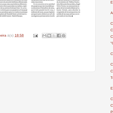
E
A
C
C
deira
à(s)
18:58
C
"
C
C
C
T
E
C
C
P