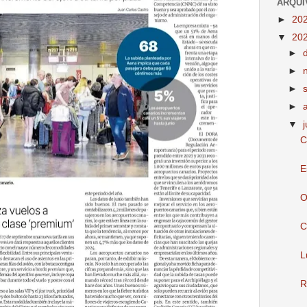
ARQUI
►
20
▼
20
►
►
►
►
▼
C
E
O
C
L
R