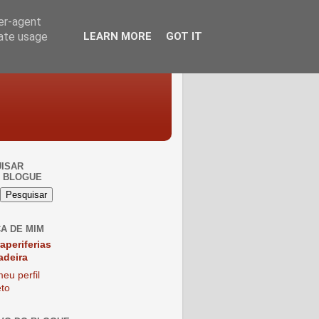
ser-agent
rate usage
LEARN MORE
GOT IT
ISAR
 BLOGUE
A DE MIM
raperiferias
adeira
eu perfil
to