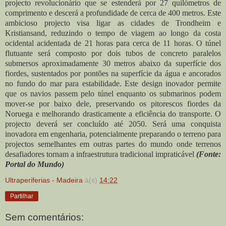
projecto revolucionário que se estenderá por 27 quilómetros de
comprimento e descerá a profundidade de cerca de 400 metros. Este
ambicioso projecto visa ligar as cidades de Trondheim e
Kristiansand, reduzindo o tempo de viagem ao longo da costa
ocidental acidentada de 21 horas para cerca de 11 horas. O túnel
flutuante será composto por dois tubos de concreto paralelos
submersos aproximadamente 30 metros abaixo da superfície dos
fiordes, sustentados por pontões na superfície da água e ancorados
no fundo do mar para estabilidade. Este design inovador permite
que os navios passem pelo túnel enquanto os submarinos podem
mover-se por baixo dele, preservando os pitorescos fiordes da
Noruega e melhorando drasticamente a eficiência do transporte. O
projecto deverá ser concluído até 2050. Será uma conquista
inovadora em engenharia, potencialmente preparando o terreno para
projectos semelhantes em outras partes do mundo onde terrenos
desafiadores tornam a infraestrutura tradicional impraticável
(Fonte:
Portal do Mundo)
Ultraperiferias - Madeira
à(s)
14:22
Partilhar
Sem comentários: