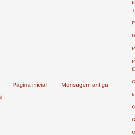
B
T
P
D
P
P
E
C
Página inicial
Mensagem antiga
I
m)
O
O
O