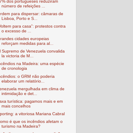
7% dos portugueses reduziram
número de refeições ...
rdem para dispersar: câmaras de
Lisboa, Porto e S...
Voltem para casa”: protestos contra
o excesso de ...
randes cidades europeias
reforçam medidas para al...
l Supremo de Venezuela convalida
la victoria de M...
ncêndios na Madeira: uma espécie
de cronologia
ncêndios: o GRM não poderia
elaborar um relatório...
enezuela mergulhada em clima de
intimidação e det...
axa turística: pagamos mais e em
mais concelhos
porting: a vitoriosa Mariana Cabral
omo é que os incêndios afetam o
turismo na Madeira?