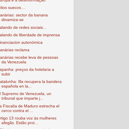
uropa e a desinformação
itos suecos....
anárias: sector da banana
dinamiza-se
alando de redes sociais...
alando de liberdade de imprensa
inanciacion autonómica
anárias reclama
anárias recebe leva de pessoas
da Venezuela
spanha: preços da hotelaria a
subir
atalunha: Illa recupera la bandera
española en la...
l Supremo de Venezuela, un
tribunal que imparte j...
a Fiscalía de Maduro estrecha el
cerco contra el ...
rtigo 13 rouba voz às mulheres
afegãs. Estão proi...