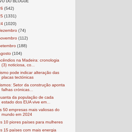
VO DO BLOGUE
26
(542)
25
(1331)
24
(1020)
dezembro
(74)
novembro
(112)
setembro
(188)
agosto
(104)
ncêndios na Madeira: cronologia
(3) noticiosa, co...
ismo pode indicar alteração das
placas tectónicas
ismos: Setor da construção aponta
falhas crónicas...
uanta da população de cada
estado dos EUA vive em...
s 50 empresas mais valiosas do
mundo em 2024
s 10 piores países para mulheres
s 15 países com mais energia