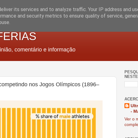
liver its services and to analyze traffic. Your IP address and u
rmance and security metrics to ensure quality of service, gene
buse.
FERIAS
nião, comentário e informação
PESQU
NESTE
competindo nos Jogos Olímpicos (1896–
ACERC
Ult
- M
Ver o m
comple