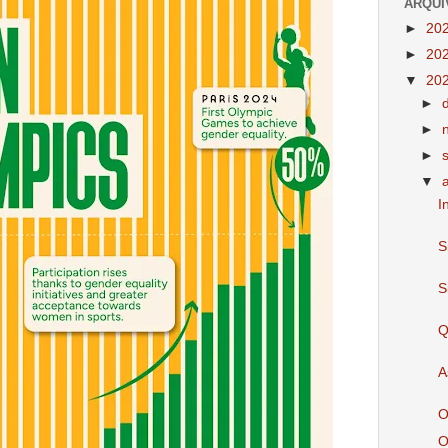
ARQUI
►
20
►
20
▼
20
►
►
►
▼
I
S
S
Q
A
O
O