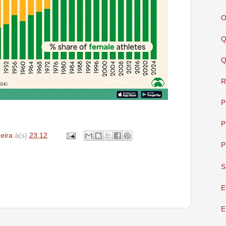
O
Q
Q
R
P
P
deira
à(s)
23:12
P
S
E
E