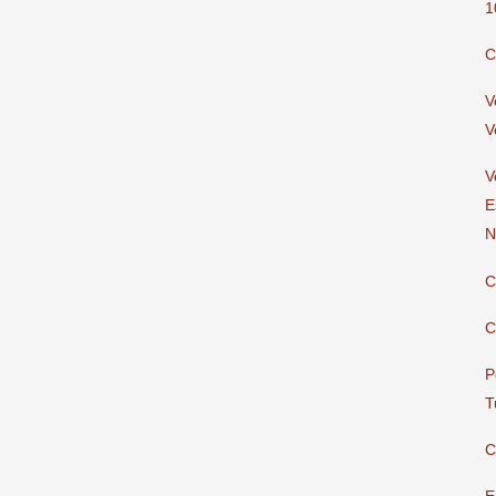
1
C
V
V
V
E
N
C
C
P
T
C