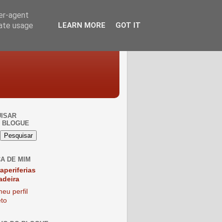
ser-agent
rate usage
LEARN MORE
GOT IT
ISAR
 BLOGUE
A DE MIM
raperiferias
adeira
eu perfil
to