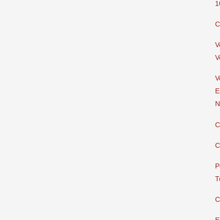
1
C
V
V
V
E
N
C
C
P
T
C