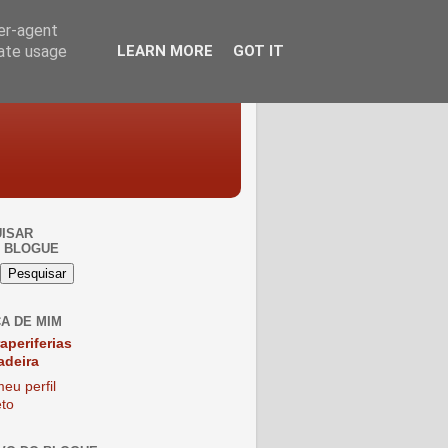
ser-agent
rate usage
LEARN MORE
GOT IT
ISAR
 BLOGUE
A DE MIM
raperiferias
adeira
eu perfil
to