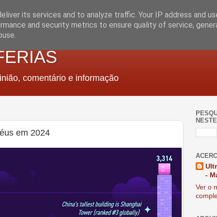
liver its services and to analyze traffic. Your IP address and u
rmance and security metrics to ensure quality of service, gene
buse.
FERIAS
nião, comentário e informação
PESQU
NESTE
céus em 2024
ACERC
Ult
- M
Ver o m
comple