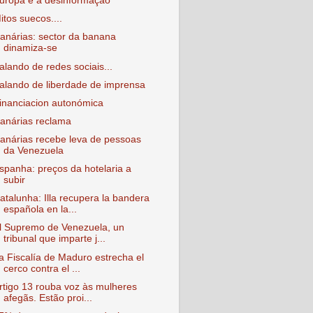
uropa e a desinformação
itos suecos....
anárias: sector da banana
dinamiza-se
alando de redes sociais...
alando de liberdade de imprensa
inanciacion autonómica
anárias reclama
anárias recebe leva de pessoas
da Venezuela
spanha: preços da hotelaria a
subir
atalunha: Illa recupera la bandera
española en la...
l Supremo de Venezuela, un
tribunal que imparte j...
a Fiscalía de Maduro estrecha el
cerco contra el ...
rtigo 13 rouba voz às mulheres
afegãs. Estão proi...