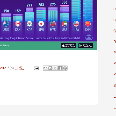
O
Q
Q
R
P
P
deira
à(s)
11:51
P
S
E
E