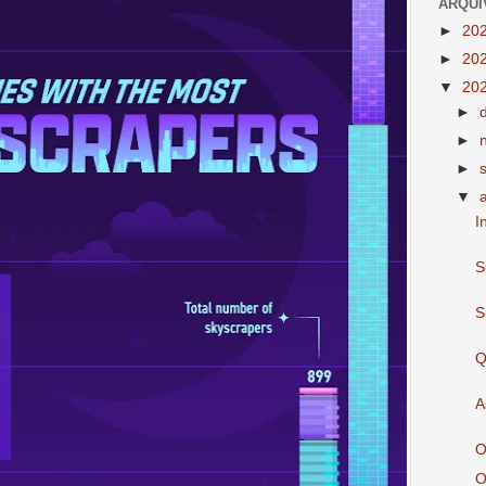
ARQUI
►
20
►
20
▼
20
►
►
►
▼
I
S
S
Q
A
O
O