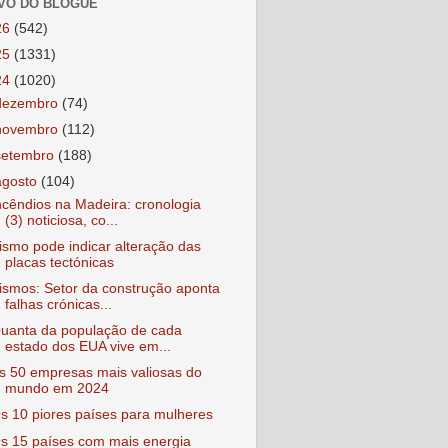
VO DO BLOGUE
26
(542)
25
(1331)
24
(1020)
dezembro
(74)
novembro
(112)
setembro
(188)
agosto
(104)
ncêndios na Madeira: cronologia
(3) noticiosa, co...
ismo pode indicar alteração das
placas tectónicas
ismos: Setor da construção aponta
falhas crónicas...
uanta da população de cada
estado dos EUA vive em...
s 50 empresas mais valiosas do
mundo em 2024
s 10 piores países para mulheres
s 15 países com mais energia