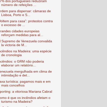
7% dos portugueses reduziram
número de refeições ...
rdem para dispersar: câmaras de
Lisboa, Porto e S...
Voltem para casa”: protestos contra
o excesso de ...
randes cidades europeias
reforçam medidas para al...
l Supremo de Venezuela convalida
la victoria de M...
ncêndios na Madeira: uma espécie
de cronologia
ncêndios: o GRM não poderia
elaborar um relatório...
enezuela mergulhada em clima de
intimidação e det...
axa turística: pagamos mais e em
mais concelhos
porting: a vitoriosa Mariana Cabral
omo é que os incêndios afetam o
turismo na Madeira?