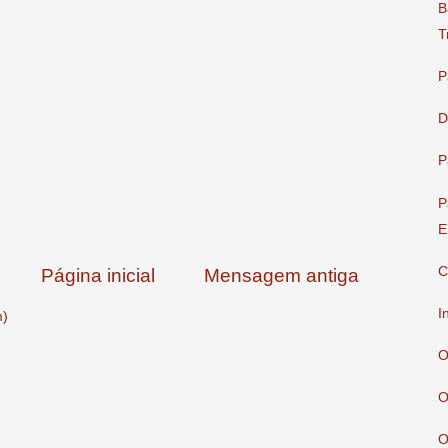
B
T
P
D
P
P
E
C
Página inicial
Mensagem antiga
I
m)
O
O
O