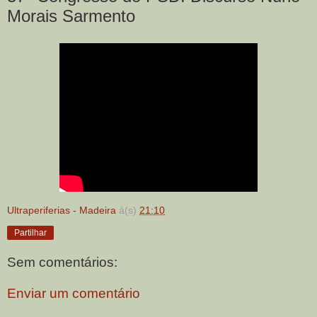
Morais Sarmento
Ultraperiferias - Madeira
à(s)
21:10
Partilhar
Sem comentários:
Enviar um comentário