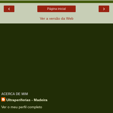
‹
›
Página inicial
Ver a versão da Web
ACERCA DE MIM
Ultraperiferias - Madeira
Ver o meu perfil completo