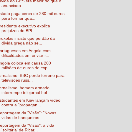
ívida do GES era maior do que o
anunciado
stado paga cerca de 280 mil euros
para formar qua...
residente executivo explica
prejuízos do BPI
ruxelas insiste que perdão da
dívida grega não se...
ortugueses em Angola com
dificuldades em enviar r...
ngola coloca em causa 200
milhões de euros de exp...
ornalismo: BBC perde terreno para
televisões russ...
ornalismo: homem armado
interrompe telejornal hol...
studantes em Kiev lançam vídeo
contra a "propagan...
eportagem da "Visão": "Novas
vidas de banqueiros ...
eportagem da "Visão": a vida
'solitária' de Ricar...