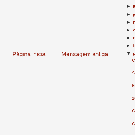
►
►
►
►
►
►
Página inicial
Mensagem antiga
▼
C
S
E
2
C
C