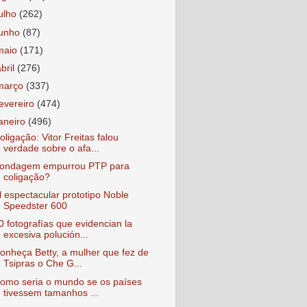
julho
(262)
junho
(87)
maio
(171)
abril
(276)
março
(337)
fevereiro
(474)
janeiro
(496)
oligação: Vitor Freitas falou
verdade sobre o afa...
ondagem empurrou PTP para
coligação?
l espectacular prototipo Noble
Speedster 600
0 fotografías que evidencian la
excesiva polución...
onheça Betty, a mulher que fez de
Tsipras o Che G...
omo seria o mundo se os países
tivessem tamanhos ...