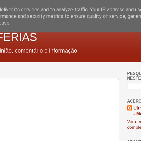
liver its services and to analyze traffic. Your IP address and u
rmance and security metrics to ensure quality of service, gene
buse.
FERIAS
nião, comentário e informação
PESQU
NESTE
ACERC
Ult
- M
Ver o m
comple