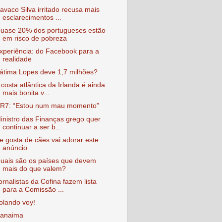
avaco Silva irritado recusa mais
esclarecimentos ...
uase 20% dos portugueses estão
em risco de pobreza
xperiência: do Facebook para a
realidade
átima Lopes deve 1,7 milhões?
 costa atlântica da Irlanda é ainda
mais bonita v...
R7: “Estou num mau momento”
inistro das Finanças grego quer
continuar a ser b...
e gosta de cães vai adorar este
anúncio
uais são os países que devem
mais do que valem?
ornalistas da Cofina fazem lista
para a Comissão ...
olando voy!
anaima