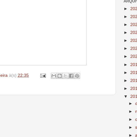
ARQUI
►
20
►
20
►
20
►
20
►
20
►
20
►
20
►
20
►
20
deira
à(s)
22:35
►
20
►
20
▼
20
►
►
►
►
►