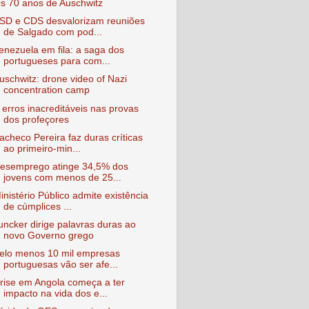
s 70 anos de Auschwitz
SD e CDS desvalorizam reuniões
de Salgado com pod...
enezuela em fila: a saga dos
portugueses para com...
uschwitz: drone video of Nazi
concentration camp
 erros inacreditáveis nas provas
dos profeçores
acheco Pereira faz duras críticas
ao primeiro-min...
esemprego atinge 34,5% dos
jovens com menos de 25...
inistério Público admite existência
de cúmplices ...
uncker dirige palavras duras ao
novo Governo grego
elo menos 10 mil empresas
portuguesas vão ser afe...
rise em Angola começa a ter
impacto na vida dos e...