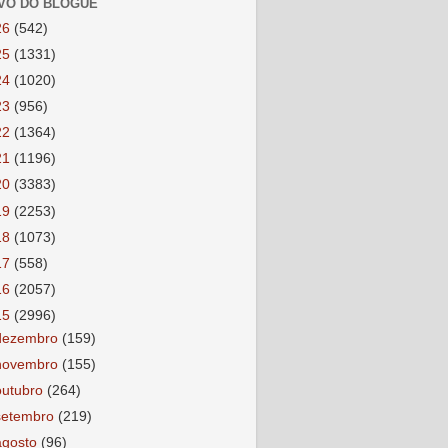
VO DO BLOGUE
26
(542)
25
(1331)
24
(1020)
23
(956)
22
(1364)
21
(1196)
20
(3383)
19
(2253)
18
(1073)
17
(558)
16
(2057)
15
(2996)
dezembro
(159)
novembro
(155)
outubro
(264)
setembro
(219)
agosto
(96)