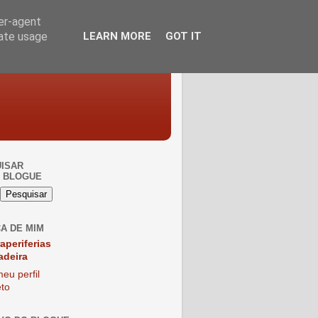
ser-agent
rate usage
LEARN MORE
GOT IT
ISAR
 BLOGUE
A DE MIM
raperiferias
adeira
eu perfil
to