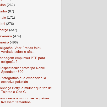
julho
(262)
junho
(87)
maio
(171)
abril
(276)
março
(337)
fevereiro
(474)
janeiro
(496)
oligação: Vitor Freitas falou
verdade sobre o afa...
ondagem empurrou PTP para
coligação?
l espectacular prototipo Noble
Speedster 600
0 fotografías que evidencian la
excesiva polución...
onheça Betty, a mulher que fez de
Tsipras o Che G...
omo seria o mundo se os países
tivessem tamanhos ...