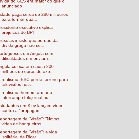
ívida do GES era maior do que o
anunciado
stado paga cerca de 280 mil euros
para formar qua...
residente executivo explica
prejuízos do BPI
ruxelas insiste que perdão da
dívida grega não se...
ortugueses em Angola com
dificuldades em enviar r...
ngola coloca em causa 200
milhões de euros de exp...
ornalismo: BBC perde terreno para
televisões russ...
ornalismo: homem armado
interrompe telejornal hol...
studantes em Kiev lançam vídeo
contra a "propagan...
eportagem da "Visão": "Novas
vidas de banqueiros ...
eportagem da "Visão": a vida
'solitária' de Ricar...