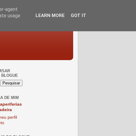
ser-agent
rate usage
LEARN MORE
GOT IT
ISAR
 BLOGUE
A DE MIM
raperiferias
adeira
eu perfil
to