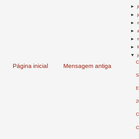
►
►
►
►
►
►
▼
C
Página inicial
Mensagem antiga
S
E
2
C
C