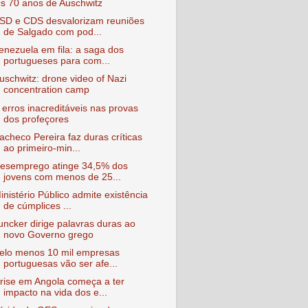
s 70 anos de Auschwitz
SD e CDS desvalorizam reuniões
de Salgado com pod...
enezuela em fila: a saga dos
portugueses para com...
uschwitz: drone video of Nazi
concentration camp
 erros inacreditáveis nas provas
dos profeçores
acheco Pereira faz duras críticas
ao primeiro-min...
esemprego atinge 34,5% dos
jovens com menos de 25...
inistério Público admite existência
de cúmplices ...
uncker dirige palavras duras ao
novo Governo grego
elo menos 10 mil empresas
portuguesas vão ser afe...
rise em Angola começa a ter
impacto na vida dos e...