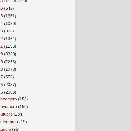
VO DO BLOGUE
26
(542)
25
(1331)
24
(1020)
23
(956)
22
(1364)
21
(1196)
20
(3383)
19
(2253)
18
(1073)
17
(558)
16
(2057)
15
(2996)
dezembro
(159)
novembro
(155)
outubro
(264)
setembro
(219)
agosto
(96)