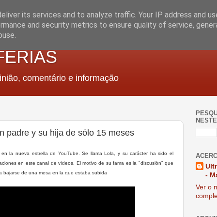
liver its services and to analyze traffic. Your IP address and u
rmance and security metrics to ensure quality of service, gene
buse.
FERIAS
nião, comentário e informação
PESQU
NESTE
un padre y su hija de sólo 15 meses
 la nueva estrella de YouTube. Se llama Lola, y su carácter ha sido el
ACERC
aciones en este canal de vídeos. El motivo de su fama es la "discusión" que
Ult
a bajarse de una mesa en la que estaba subida
- M
Ver o m
comple