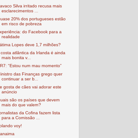
avaco Silva irritado recusa mais
esclarecimentos ...
uase 20% dos portugueses estão
em risco de pobreza
xperiência: do Facebook para a
realidade
átima Lopes deve 1,7 milhões?
 costa atlântica da Irlanda é ainda
mais bonita v...
R7: “Estou num mau momento”
inistro das Finanças grego quer
continuar a ser b...
e gosta de cães vai adorar este
anúncio
uais são os países que devem
mais do que valem?
ornalistas da Cofina fazem lista
para a Comissão ...
olando voy!
anaima