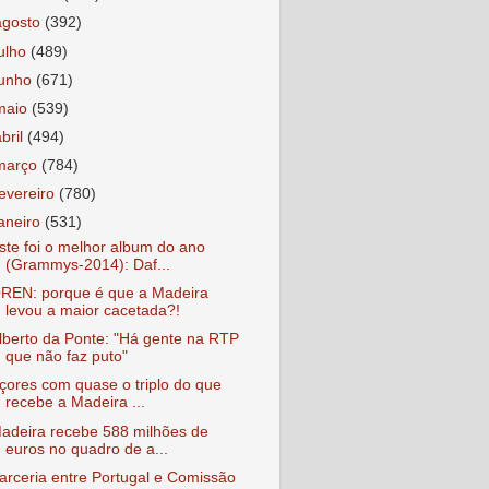
agosto
(392)
julho
(489)
junho
(671)
maio
(539)
abril
(494)
março
(784)
fevereiro
(780)
janeiro
(531)
ste foi o melhor album do ano
(Grammys-2014): Daf...
REN: porque é que a Madeira
levou a maior cacetada?!
lberto da Ponte: "Há gente na RTP
que não faz puto"
çores com quase o triplo do que
recebe a Madeira ...
adeira recebe 588 milhões de
euros no quadro de a...
arceria entre Portugal e Comissão