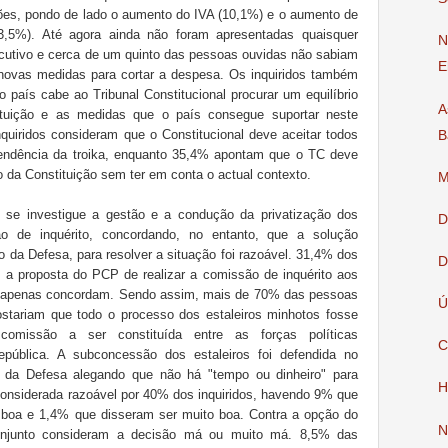
sões, pondo de lado o aumento do IVA (10,1%) e o aumento de
3,5%). Até agora ainda não foram apresentadas quaisquer
N
ecutivo e cerca de um quinto das pessoas ouvidas não sabiam
E
 novas medidas para cortar a despesa. Os inquiridos também
 país cabe ao Tribunal Constitucional procurar um equilíbrio
A
tituição e as medidas que o país consegue suportar neste
iridos consideram que o Constitucional deve aceitar todos
B
endência da troika, enquanto 35,4% apontam que o TC deve
to da Constituição sem ter em conta o actual contexto.
M
 se investigue a gestão e a condução da privatização dos
D
o de inquérito, concordando, no entanto, que a solução
o da Defesa, para resolver a situação foi razoável. 31,4% dos
D
 a proposta do PCP de realizar a comissão de inquérito aos
% apenas concordam. Sendo assim, mais de 70% das pessoas
Ú
stariam que todo o processo dos estaleiros minhotos fosse
omissão a ser constituída entre as forças políticas
C
pública. A subconcessão dos estaleiros foi defendida no
o da Defesa alegando que não há "tempo ou dinheiro" para
H
 considerada razoável por 40% dos inquiridos, havendo 9% que
boa e 1,4% que disseram ser muito boa. Contra a opção do
N
onjunto consideram a decisão má ou muito má. 8,5% das