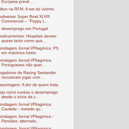
Europeia prevê ...
ilton na RFM: A net do vizinho
udweiser Super Bowl XLVIII
Commercial -- "Puppy L...
 desemprego em Portugal
edicamentos: Hospitais devem
quase tanto como qua...
ondagem Jornal I/Pitagórica: PS
em máximos histór...
ondagem Jornal I/Pitagórica:
Portugueses não quer...
ogadores do Racing Santander
recusaram jogar com ...
eportagem: A dor de quem trata
eja como evoluiu o desemprego
desde o início da c...
ondagem Jornal I/Pitagórica:
Cautelar - metade qu...
ondagem Jornal I/Pitagórica -
Pensões: alternativ...
ondagem Jornal I/Pitagórica: