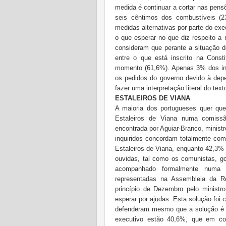
medida é continuar a cortar nas pen
seis cêntimos dos combustíveis (2
medidas alternativas por parte do ex
o que esperar no que diz respeito a
consideram que perante a situação do
entre o que está inscrito na Cons
momento (61,6%). Apenas 3% dos inqu
os pedidos do governo devido à dep
fazer uma interpretação literal do tex
ESTALEIROS DE VIANA
A maioria dos portugueses quer que
Estaleiros de Viana numa comissã
encontrada por Aguiar-Branco, ministr
inquiridos concordam totalmente com
Estaleiros de Viana, enquanto 42,3
ouvidas, tal como os comunistas, go
acompanhado formalmente numa c
representadas na Assembleia da Re
princípio de Dezembro pelo ministr
esperar por ajudas. Esta solução foi
defenderam mesmo que a solução é 
executivo estão 40,6%, que em c