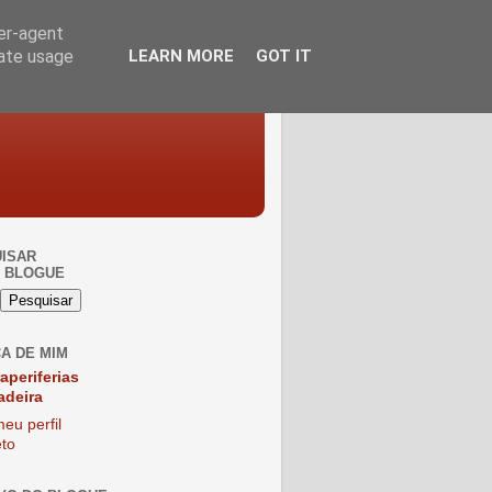
ser-agent
rate usage
LEARN MORE
GOT IT
ISAR
 BLOGUE
A DE MIM
raperiferias
adeira
eu perfil
to