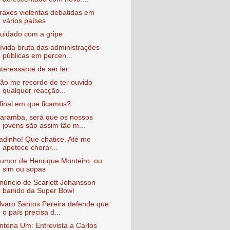
raxes violentas debatidas em
vários países
uidado com a gripe
ívida bruta das administrações
públicas em percen...
nteressante de ser ler
ão me recordo de ter ouvido
qualquer reacção...
final em que ficamos?
aramba, será que os nossos
jovens são assim tão m...
adinho! Que chatice. Até me
apetece chorar...
umor de Henrique Monteiro: ou
sim ou sopas
núncio de Scarlett Johansson
banido da Super Bowl
lvaro Santos Pereira defende que
o país precisa d...
ntena Um: Entrevista a Carlos