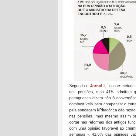
Segundo o
Jornal I
, "quase metade
das pensões, mas 41% admitem que
portugueses dizem não à convergênc
combustíveis para compensar o cort
pela sondagem i/Pitagórica dão razão
nas pensões, mas mesmo assim pe
cortar nas reformas dos antigos fun
com uma opinião favorável ao chumb
semanas -, 41,6% das opiniões vã