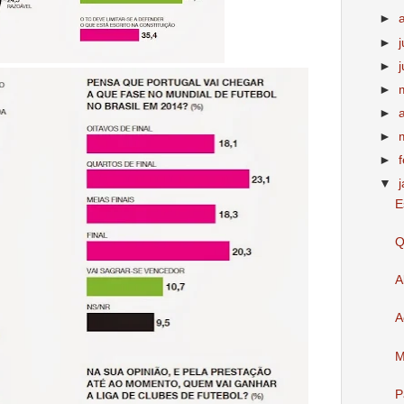
►
►
►
►
►
►
►
▼
E
Q
A
A
M
P