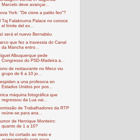
Marcelo deve avançar...
ova York: "De cisne a patito feo"?
l Taj Falaknuma Palace no conoce
el límite del ex...
sí será el nuevo Bernabéu
arco que fez a travessia do Canal
da Mancha entro...
iguel Albuquerque pede
Congresso do PSD-Madeira a...
ono de restaurante no Meco viu
grupo de 6 a 10 jo...
espiden a una profesora en
Estados Unidos por pos...
nica máquina fotográfica que
regressou da Lua vai...
omissão de Trabalhadores da RTP
reúne-se para ana...
umor de Henrique Monteiro:
quanto de 1 a 10?
avio foi cortado ao meio e
acrescentado com nova ...