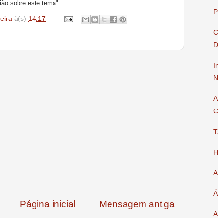
ião sobre este tema"
P
deira
à(s)
14:17
C
D
I
N
A
C
T
H
A
Á
Página inicial
Mensagem antiga
A