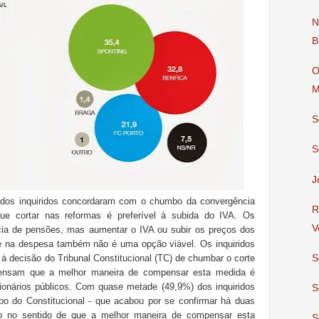
N
B
O
M
S
S
J
 dos inquiridos concordaram com o chumbo da convergência
R
 cortar nas reformas é preferível à subida do IVA. Os
V
ia de pensões, mas aumentar o IVA ou subir os preços dos
e na despesa também não é uma opção viável. Os inquiridos
S
 à decisão do Tribunal Constitucional (TC) de chumbar o corte
nsam que a melhor maneira de compensar esta medida é
cionários públicos. Com quase metade (49,9%) dos inquiridos
S
o do Constitucional - que acabou por se confirmar há duas
o no sentido de que a melhor maneira de compensar esta
S