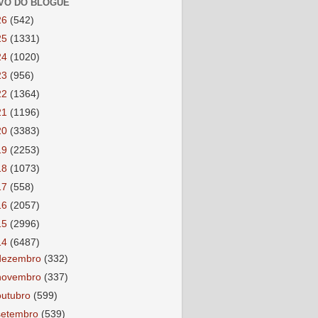
VO DO BLOGUE
26
(542)
25
(1331)
24
(1020)
23
(956)
22
(1364)
21
(1196)
20
(3383)
19
(2253)
18
(1073)
17
(558)
16
(2057)
15
(2996)
14
(6487)
dezembro
(332)
novembro
(337)
outubro
(599)
setembro
(539)