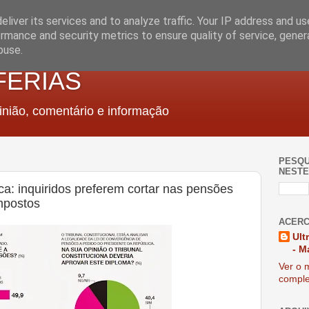
liver its services and to analyze traffic. Your IP address and u
rmance and security metrics to ensure quality of service, gene
buse.
FERIAS
nião, comentário e informação
PESQU
NESTE
ca: inquiridos preferem cortar nas pensões
mpostos
ACERC
Ult
- M
Ver o m
comple