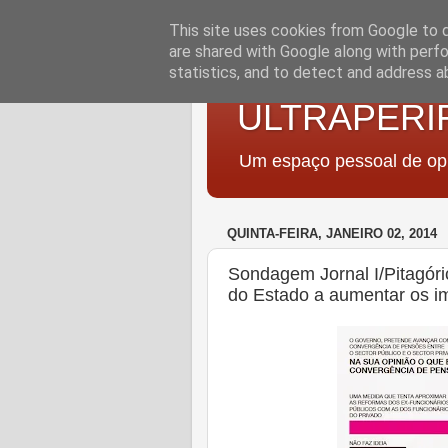
This site uses cookies from Google to de
are shared with Google along with perfo
statistics, and to detect and address a
ULTRAPERI
Um espaço pessoal de opi
QUINTA-FEIRA, JANEIRO 02, 2014
Sondagem Jornal I/Pitagóri
do Estado a aumentar os i