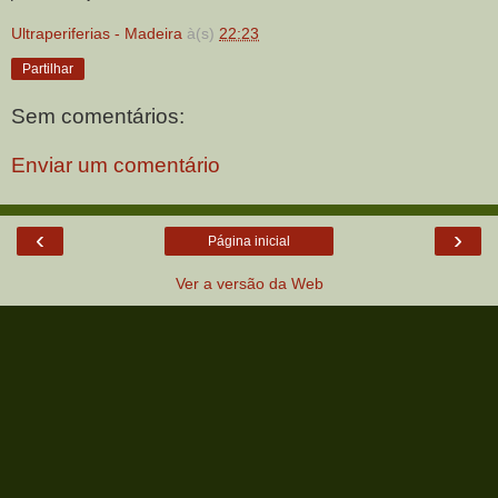
Ultraperiferias - Madeira
à(s)
22:23
Partilhar
Sem comentários:
Enviar um comentário
‹
›
Página inicial
Ver a versão da Web