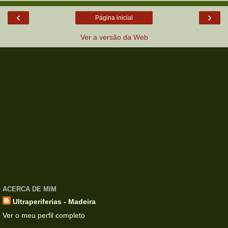
‹
›
Página inicial
Ver a versão da Web
ACERCA DE MIM
Ultraperiferias - Madeira
Ver o meu perfil completo