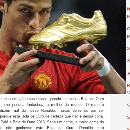
N
B
O
M
S
S
J
R
V
 imensa emoção evidenciada quando recebeu a Bola de Ouro
o, uma pessoa fantástica, o melhor do mundo. O resto é
S
dizem mal do nosso Ronaldo, muitos deles só por ser
porque esta Bola de Ouro de certeza que não é dessa corja.
S
 Pelé a Bola de Ouro 2013. Seria um crime, o maior crime do
nse não ganhasse esta Bola de Ouro. Ronaldo está
S