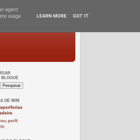
ser-agent
rate usage
LEARN MORE
GOT IT
ISAR
 BLOGUE
A DE MIM
raperiferias
adeira
eu perfil
to