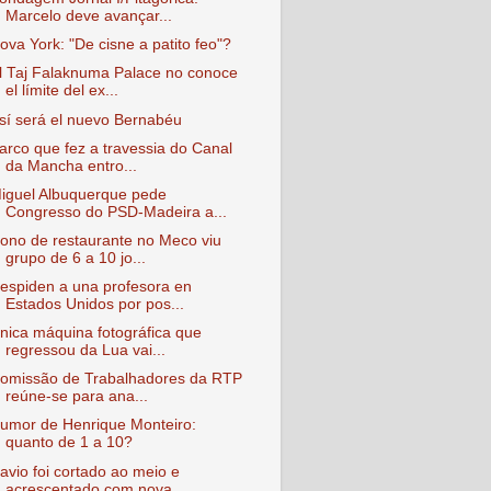
Marcelo deve avançar...
ova York: "De cisne a patito feo"?
l Taj Falaknuma Palace no conoce
el límite del ex...
sí será el nuevo Bernabéu
arco que fez a travessia do Canal
da Mancha entro...
iguel Albuquerque pede
Congresso do PSD-Madeira a...
ono de restaurante no Meco viu
grupo de 6 a 10 jo...
espiden a una profesora en
Estados Unidos por pos...
nica máquina fotográfica que
regressou da Lua vai...
omissão de Trabalhadores da RTP
reúne-se para ana...
umor de Henrique Monteiro:
quanto de 1 a 10?
avio foi cortado ao meio e
acrescentado com nova ...