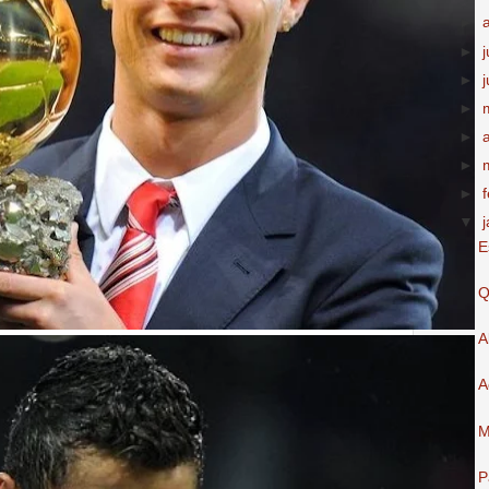
►
►
►
►
►
►
►
▼
E
Q
A
A
M
P