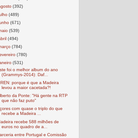
agosto
(392)
julho
(489)
junho
(671)
maio
(539)
abril
(494)
março
(784)
fevereiro
(780)
janeiro
(531)
ste foi o melhor album do ano
(Grammys-2014): Daf...
REN: porque é que a Madeira
levou a maior cacetada?!
lberto da Ponte: "Há gente na RTP
que não faz puto"
çores com quase o triplo do que
recebe a Madeira ...
adeira recebe 588 milhões de
euros no quadro de a...
arceria entre Portugal e Comissão