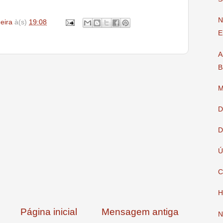
N
deira
à(s)
19:08
E
A
B
M
D
D
Ú
C
H
Página inicial
Mensagem antiga
N