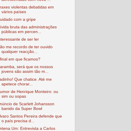
raxes violentas debatidas em
vários países
uidado com a gripe
ívida bruta das administrações
públicas em percen...
nteressante de ser ler
ão me recordo de ter ouvido
qualquer reacção...
final em que ficamos?
aramba, será que os nossos
jovens são assim tão m...
adinho! Que chatice. Até me
apetece chorar...
umor de Henrique Monteiro: ou
sim ou sopas
núncio de Scarlett Johansson
banido da Super Bowl
lvaro Santos Pereira defende que
o país precisa d...
ntena Um: Entrevista a Carlos