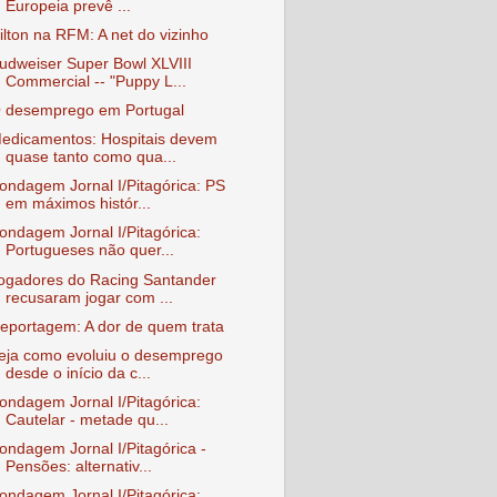
Europeia prevê ...
ilton na RFM: A net do vizinho
udweiser Super Bowl XLVIII
Commercial -- "Puppy L...
 desemprego em Portugal
edicamentos: Hospitais devem
quase tanto como qua...
ondagem Jornal I/Pitagórica: PS
em máximos histór...
ondagem Jornal I/Pitagórica:
Portugueses não quer...
ogadores do Racing Santander
recusaram jogar com ...
eportagem: A dor de quem trata
eja como evoluiu o desemprego
desde o início da c...
ondagem Jornal I/Pitagórica:
Cautelar - metade qu...
ondagem Jornal I/Pitagórica -
Pensões: alternativ...
ondagem Jornal I/Pitagórica: