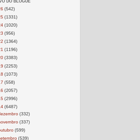
VO DO BLOGUE
26
(542)
25
(1331)
24
(1020)
23
(956)
22
(1364)
21
(1196)
20
(3383)
19
(2253)
18
(1073)
17
(558)
16
(2057)
15
(2996)
14
(6487)
dezembro
(332)
novembro
(337)
outubro
(599)
setembro
(539)