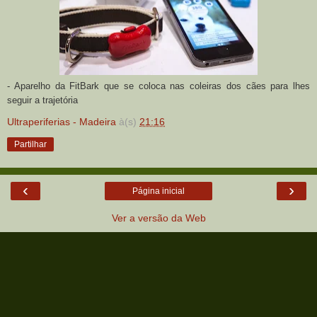
- Aparelho da FitBark que se coloca nas coleiras dos cães para lhes
seguir a trajetória
Ultraperiferias - Madeira
à(s)
21:16
Partilhar
‹
›
Página inicial
Ver a versão da Web