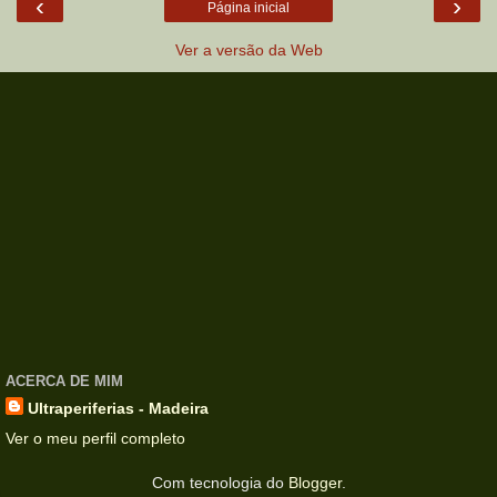
‹
›
Página inicial
Ver a versão da Web
ACERCA DE MIM
Ultraperiferias - Madeira
Ver o meu perfil completo
Com tecnologia do
Blogger
.