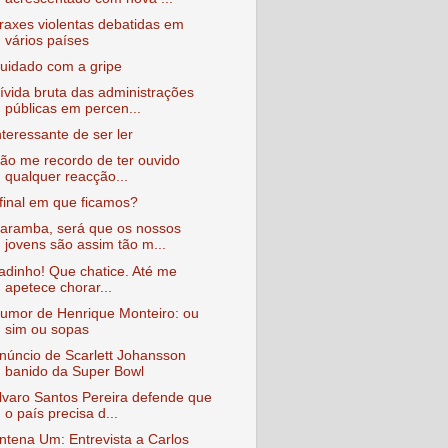
raxes violentas debatidas em
vários países
uidado com a gripe
ívida bruta das administrações
públicas em percen...
nteressante de ser ler
ão me recordo de ter ouvido
qualquer reacção...
final em que ficamos?
aramba, será que os nossos
jovens são assim tão m...
adinho! Que chatice. Até me
apetece chorar...
umor de Henrique Monteiro: ou
sim ou sopas
núncio de Scarlett Johansson
banido da Super Bowl
lvaro Santos Pereira defende que
o país precisa d...
ntena Um: Entrevista a Carlos