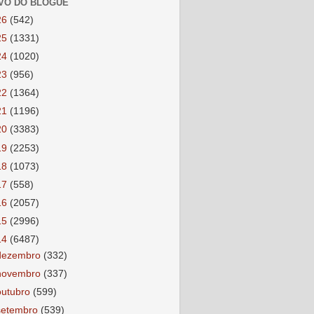
VO DO BLOGUE
26
(542)
25
(1331)
24
(1020)
23
(956)
22
(1364)
21
(1196)
20
(3383)
19
(2253)
18
(1073)
17
(558)
16
(2057)
15
(2996)
14
(6487)
dezembro
(332)
novembro
(337)
outubro
(599)
setembro
(539)