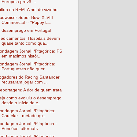
Europeia prevê ...
ilton na RFM: A net do vizinho
udweiser Super Bowl XLVIII
Commercial -- "Puppy L...
 desemprego em Portugal
edicamentos: Hospitais devem
quase tanto como qua...
ondagem Jornal I/Pitagórica: PS
em máximos histór...
ondagem Jornal I/Pitagórica:
Portugueses não quer...
ogadores do Racing Santander
recusaram jogar com ...
eportagem: A dor de quem trata
eja como evoluiu o desemprego
desde o início da c...
ondagem Jornal I/Pitagórica:
Cautelar - metade qu...
ondagem Jornal I/Pitagórica -
Pensões: alternativ...
ondagem Jornal I/Pitagórica: