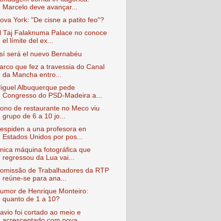
Marcelo deve avançar...
ova York: "De cisne a patito feo"?
l Taj Falaknuma Palace no conoce
el límite del ex...
sí será el nuevo Bernabéu
arco que fez a travessia do Canal
da Mancha entro...
iguel Albuquerque pede
Congresso do PSD-Madeira a...
ono de restaurante no Meco viu
grupo de 6 a 10 jo...
espiden a una profesora en
Estados Unidos por pos...
nica máquina fotográfica que
regressou da Lua vai...
omissão de Trabalhadores da RTP
reúne-se para ana...
umor de Henrique Monteiro:
quanto de 1 a 10?
avio foi cortado ao meio e
acrescentado com nova ...