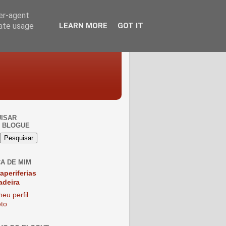
ser-agent
rate usage
LEARN MORE
GOT IT
ISAR
 BLOGUE
A DE MIM
raperiferias
adeira
eu perfil
to