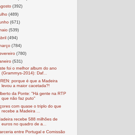
agosto
(392)
julho
(489)
junho
(671)
maio
(539)
abril
(494)
março
(784)
fevereiro
(780)
janeiro
(531)
ste foi o melhor album do ano
(Grammys-2014): Daf...
REN: porque é que a Madeira
levou a maior cacetada?!
lberto da Ponte: "Há gente na RTP
que não faz puto"
çores com quase o triplo do que
recebe a Madeira ...
adeira recebe 588 milhões de
euros no quadro de a...
arceria entre Portugal e Comissão