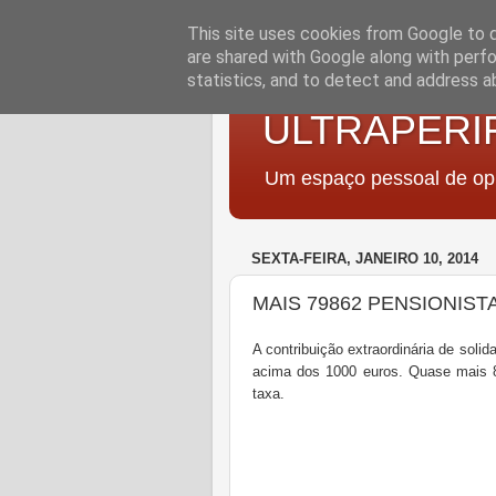
This site uses cookies from Google to de
are shared with Google along with perfo
statistics, and to detect and address a
ULTRAPERI
Um espaço pessoal de opi
SEXTA-FEIRA, JANEIRO 10, 2014
MAIS 79862 PENSIONIST
A contribuição extraordinária de sol
acima dos 1000 euros. Quase mais 8
taxa.