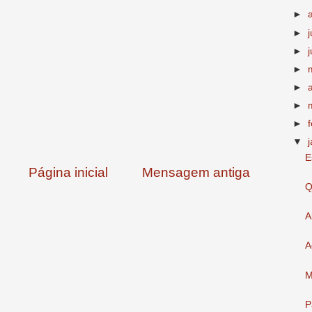
►
►
►
►
►
►
►
▼
E
Página inicial
Mensagem antiga
Q
A
A
M
P