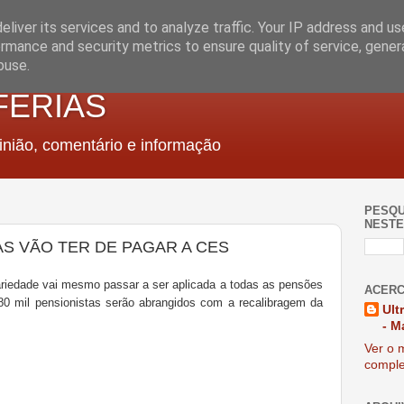
liver its services and to analyze traffic. Your IP address and u
rmance and security metrics to ensure quality of service, gene
buse.
FERIAS
nião, comentário e informação
PESQU
NESTE
AS VÃO TER DE PAGAR A CES
idariedade vai mesmo passar a ser aplicada a todas as pensões
ACERC
0 mil pensionistas serão abrangidos com a recalibragem da
Ult
- M
Ver o m
comple