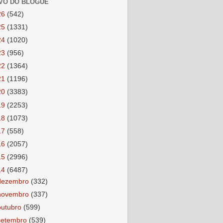
VO DO BLOGUE
26
(542)
25
(1331)
24
(1020)
23
(956)
22
(1364)
21
(1196)
20
(3383)
19
(2253)
18
(1073)
17
(558)
16
(2057)
15
(2996)
14
(6487)
dezembro
(332)
novembro
(337)
outubro
(599)
setembro
(539)