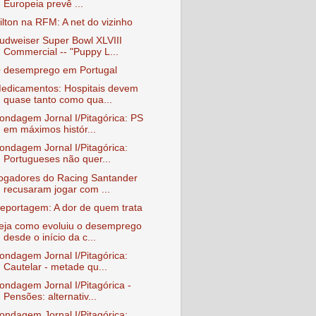
Europeia prevê ...
ilton na RFM: A net do vizinho
udweiser Super Bowl XLVIII
Commercial -- "Puppy L...
 desemprego em Portugal
edicamentos: Hospitais devem
quase tanto como qua...
ondagem Jornal I/Pitagórica: PS
em máximos histór...
ondagem Jornal I/Pitagórica:
Portugueses não quer...
ogadores do Racing Santander
recusaram jogar com ...
eportagem: A dor de quem trata
eja como evoluiu o desemprego
desde o início da c...
ondagem Jornal I/Pitagórica:
Cautelar - metade qu...
ondagem Jornal I/Pitagórica -
Pensões: alternativ...
ondagem Jornal I/Pitagórica: