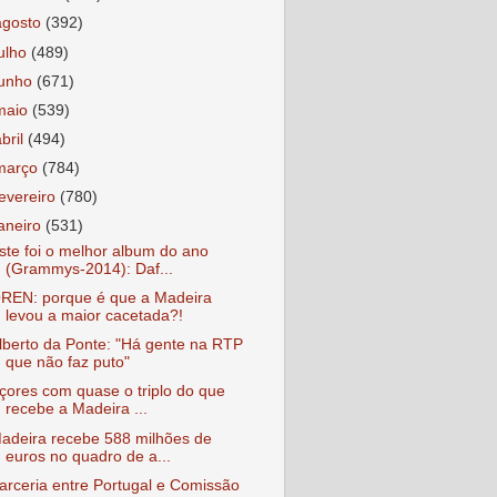
agosto
(392)
julho
(489)
junho
(671)
maio
(539)
abril
(494)
março
(784)
fevereiro
(780)
janeiro
(531)
ste foi o melhor album do ano
(Grammys-2014): Daf...
REN: porque é que a Madeira
levou a maior cacetada?!
lberto da Ponte: "Há gente na RTP
que não faz puto"
çores com quase o triplo do que
recebe a Madeira ...
adeira recebe 588 milhões de
euros no quadro de a...
arceria entre Portugal e Comissão