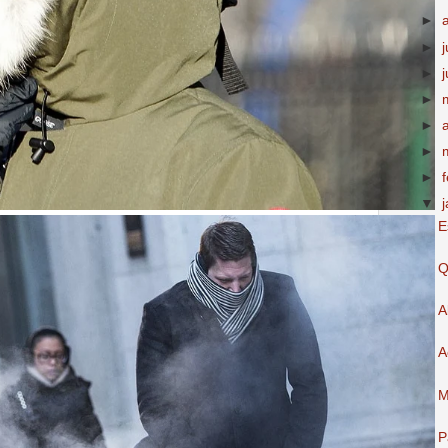
►
►
►
►
►
►
►
▼
E
Q
A
A
M
P