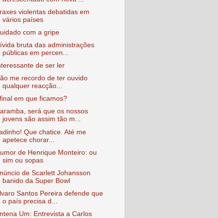
raxes violentas debatidas em
vários países
uidado com a gripe
ívida bruta das administrações
públicas em percen...
nteressante de ser ler
ão me recordo de ter ouvido
qualquer reacção...
final em que ficamos?
aramba, será que os nossos
jovens são assim tão m...
adinho! Que chatice. Até me
apetece chorar...
umor de Henrique Monteiro: ou
sim ou sopas
núncio de Scarlett Johansson
banido da Super Bowl
lvaro Santos Pereira defende que
o país precisa d...
ntena Um: Entrevista a Carlos