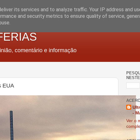
liver its services and to analyze traffic. Your IP address and u
rmance and security metrics to ensure quality of service, gene
buse.
FERIAS
nião, comentário e informação
PESQU
NESTE
s EUA
ACERC
Ult
- M
Ver o m
comple