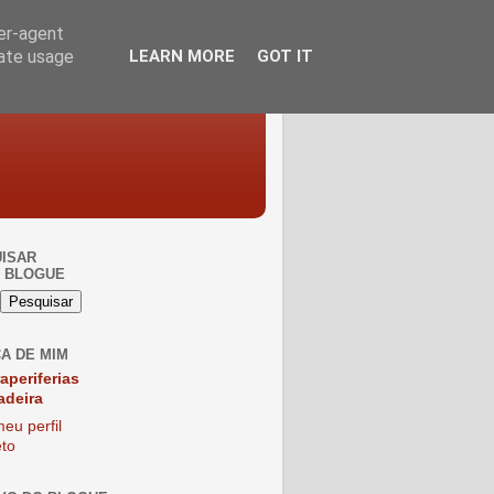
ser-agent
rate usage
LEARN MORE
GOT IT
ISAR
 BLOGUE
A DE MIM
raperiferias
adeira
eu perfil
to