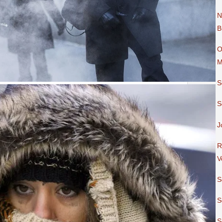
N
B
O
M
S
S
J
R
V
S
S
S