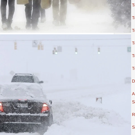
T
T
T
T
T
T
D
A
S
R
S