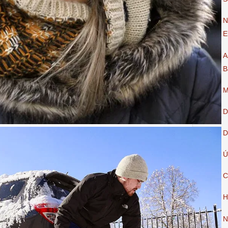
N
E
A
B
M
D
D
Ú
C
H
N