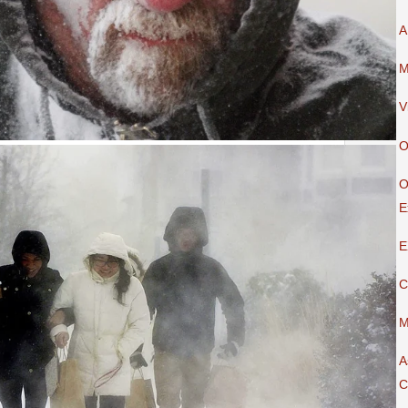
A
M
V
O
O
E
E
C
M
A
C