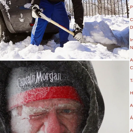
P
C
D
I
N
A
C
T
H
A
Á
A