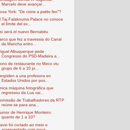
Marcelo deve avançar...
ova York: "De cisne a patito feo"?
l Taj Falaknuma Palace no conoce
el límite del ex...
sí será el nuevo Bernabéu
arco que fez a travessia do Canal
da Mancha entro...
iguel Albuquerque pede
Congresso do PSD-Madeira a...
ono de restaurante no Meco viu
grupo de 6 a 10 jo...
espiden a una profesora en
Estados Unidos por pos...
nica máquina fotográfica que
regressou da Lua vai...
omissão de Trabalhadores da RTP
reúne-se para ana...
umor de Henrique Monteiro:
quanto de 1 a 10?
avio foi cortado ao meio e
acrescentado com nova ...