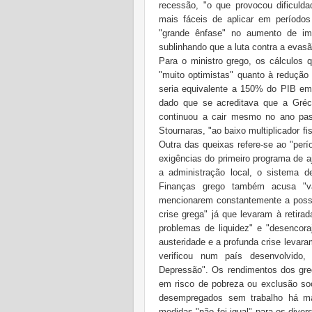
recessão, "o que provocou dificuldad
mais fáceis de aplicar em período
"grande ênfase" no aumento de imp
sublinhando que a luta contra a evasã
Para o ministro grego, os cálculos
"muito optimistas" quanto à redução
seria equivalente a 150% do PIB em
dado que se acreditava que a Gréc
continuou a cair mesmo no ano pas
Stournaras, "ao baixo multiplicador fi
Outra das queixas refere-se ao "perí
exigências do primeiro programa de 
a administração local, o sistema d
Finanças grego também acusa "vá
mencionarem constantemente a possí
crise grega" já que levaram à retir
problemas de liquidez" e "desencora
austeridade e a profunda crise leva
verificou num país desenvolvid
Depressão". Os rendimentos dos gr
em risco de pobreza ou exclusão s
desempregados sem trabalho há m
medidas "não foi igual" para os dive