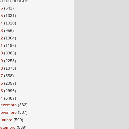
VO DO BLOGUE
26
(542)
25
(1331)
24
(1020)
23
(956)
22
(1364)
21
(1196)
20
(3383)
19
(2253)
18
(1073)
17
(558)
16
(2057)
15
(2996)
14
(6487)
dezembro
(332)
novembro
(337)
outubro
(599)
setembro
(539)