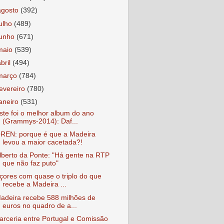
agosto
(392)
julho
(489)
junho
(671)
maio
(539)
abril
(494)
março
(784)
fevereiro
(780)
janeiro
(531)
ste foi o melhor album do ano
(Grammys-2014): Daf...
REN: porque é que a Madeira
levou a maior cacetada?!
lberto da Ponte: "Há gente na RTP
que não faz puto"
çores com quase o triplo do que
recebe a Madeira ...
adeira recebe 588 milhões de
euros no quadro de a...
arceria entre Portugal e Comissão