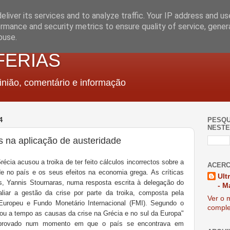
liver its services and to analyze traffic. Your IP address and u
rmance and security metrics to ensure quality of service, gene
buse.
FERIAS
nião, comentário e informação
4
PESQU
NESTE
s na aplicação de austeridade
Grécia acusou a troika de ter feito cálculos incorrectos sobre a
ACERC
e no país e os seus efeitos na economia grega. As críticas
Ult
as, Yannis Stournaras, numa resposta escrita à delegação do
- M
iar a gestão da crise por parte da troika, composta pela
Ver o m
Europeu e Fundo Monetário Internacional (FMI). Segundo o
comple
cou a tempo as causas da crise na Grécia e no sul da Europa"
 aprovado num momento em que o país se encontrava em