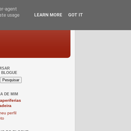
ser-agent
rate usage
LEARN MORE
GOT IT
ISAR
 BLOGUE
A DE MIM
raperiferias
adeira
eu perfil
to