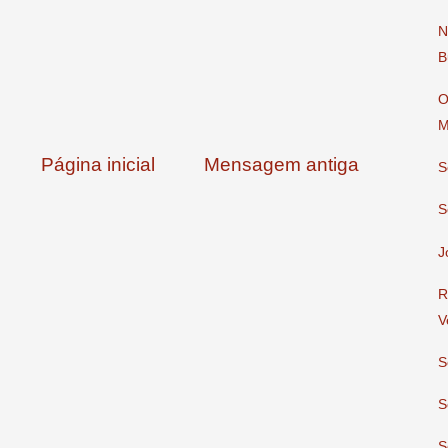
N
B
O
M
Página inicial
Mensagem antiga
S
S
J
R
V
S
S
S