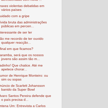
raxes violentas debatidas em
vários países
uidado com a gripe
ívida bruta das administrações
públicas em percen...
nteressante de ser ler
ão me recordo de ter ouvido
qualquer reacção...
final em que ficamos?
aramba, será que os nossos
jovens são assim tão m...
adinho! Que chatice. Até me
apetece chorar...
umor de Henrique Monteiro: ou
sim ou sopas
núncio de Scarlett Johansson
banido da Super Bowl
lvaro Santos Pereira defende que
o país precisa d...
ntena Um: Entrevista a Carlos