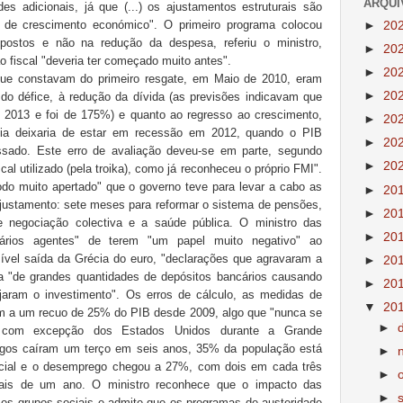
ARQUI
es adicionais, já que (...) os ajustamentos estruturais são
s de crescimento económico". O primeiro programa colocou
►
20
ostos e não na redução da despesa, referiu o ministro,
►
20
o fiscal "deveria ter começado muito antes".
►
20
 que constavam do primeiro resgate, em Maio de 2010, eram
►
20
 do défice, à redução da dívida (as previsões indicavam que
 2013 e foi de 175%) e quanto ao regresso ao crescimento,
►
20
ia deixaria de estar em recessão em 2012, quando o PIB
►
20
sado. Este erro de avaliação deveu-se em parte, segundo
►
20
scal utilizado (pela troika), como já reconheceu o próprio FMI".
odo muito apertado" que o governo teve para levar a cabo as
►
20
ajustamento: sete meses para reformar o sistema de pensões,
►
20
e negociação colectiva e a saúde pública. O ministro das
►
20
rios agentes" de terem "um papel muito negativo" ao
vel saída da Grécia do euro, "declarações que agravaram a
►
20
ada "de grandes quantidades de depósitos bancários causando
►
20
jaram o investimento". Os erros de cálculo, as medidas de
▼
20
ram a um recuo de 25% do PIB desde 2009, algo que "nunca se
►
o, com excepção dos Estados Unidos durante a Grande
egos caíram um terço em seis anos, 35% da população está
►
ocial e o desemprego chegou a 27%, com dois em cada três
►
ais de um ano. O ministro reconhece que o impacto das
►
rsos grupos sociais e admite que os programas de austeridade