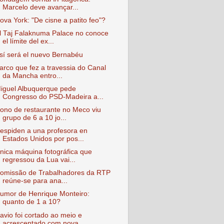
Marcelo deve avançar...
ova York: "De cisne a patito feo"?
l Taj Falaknuma Palace no conoce
el límite del ex...
sí será el nuevo Bernabéu
arco que fez a travessia do Canal
da Mancha entro...
iguel Albuquerque pede
Congresso do PSD-Madeira a...
ono de restaurante no Meco viu
grupo de 6 a 10 jo...
espiden a una profesora en
Estados Unidos por pos...
nica máquina fotográfica que
regressou da Lua vai...
omissão de Trabalhadores da RTP
reúne-se para ana...
umor de Henrique Monteiro:
quanto de 1 a 10?
avio foi cortado ao meio e
acrescentado com nova ...