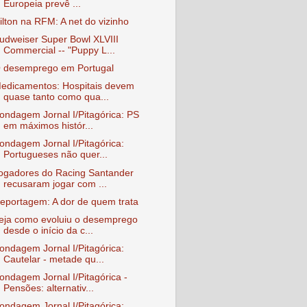
Europeia prevê ...
ilton na RFM: A net do vizinho
udweiser Super Bowl XLVIII
Commercial -- "Puppy L...
 desemprego em Portugal
edicamentos: Hospitais devem
quase tanto como qua...
ondagem Jornal I/Pitagórica: PS
em máximos histór...
ondagem Jornal I/Pitagórica:
Portugueses não quer...
ogadores do Racing Santander
recusaram jogar com ...
eportagem: A dor de quem trata
eja como evoluiu o desemprego
desde o início da c...
ondagem Jornal I/Pitagórica:
Cautelar - metade qu...
ondagem Jornal I/Pitagórica -
Pensões: alternativ...
ondagem Jornal I/Pitagórica: