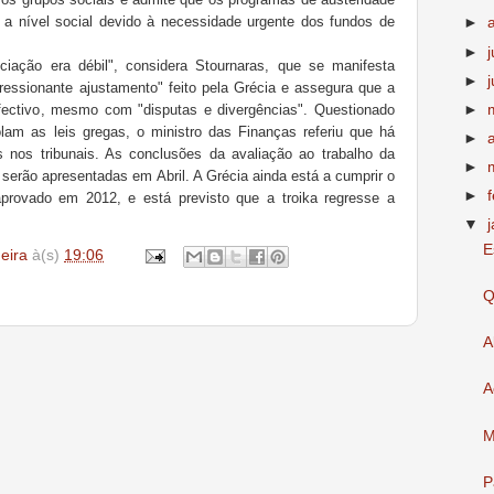
 a nível social devido à necessidade urgente dos fundos de
►
►
iação era débil", considera Stournaras, que se manifesta
►
ressionante ajustamento" feito pela Grécia e assegura que a
►
fectivo, mesmo com "disputas e divergências". Questionado
olam as leis gregas, o ministro das Finanças referiu que há
►
 nos tribunais. As conclusões da avaliação ao trabalho da
►
 serão apresentadas em Abril. A Grécia ainda está a cumprir o
►
provado em 2012, e está previsto que a troika regresse a
▼
E
deira
à(s)
19:06
Q
A
A
M
P