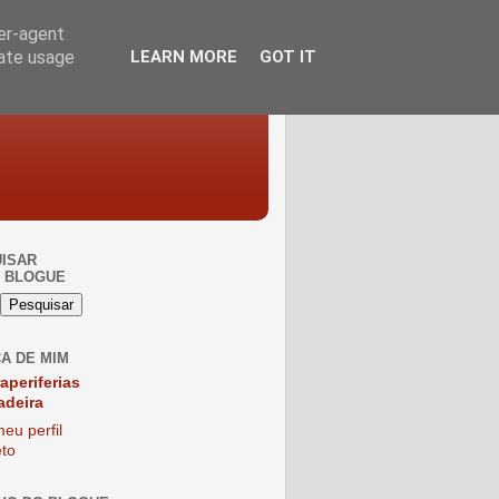
ser-agent
rate usage
LEARN MORE
GOT IT
ISAR
 BLOGUE
A DE MIM
raperiferias
adeira
eu perfil
to