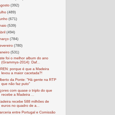
agosto
(392)
julho
(489)
junho
(671)
maio
(539)
abril
(494)
março
(784)
fevereiro
(780)
janeiro
(531)
ste foi o melhor album do ano
(Grammys-2014): Daf...
REN: porque é que a Madeira
levou a maior cacetada?!
lberto da Ponte: "Há gente na RTP
que não faz puto"
çores com quase o triplo do que
recebe a Madeira ...
adeira recebe 588 milhões de
euros no quadro de a...
arceria entre Portugal e Comissão