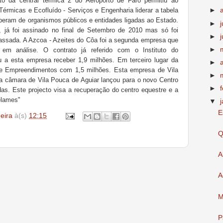
to da central térmica 2 do Aeroporto de Faro permitiu ao
 Térmicas e Ecofluído - Serviços e Engenharia liderar a tabela
►
beram de organismos públicos e entidades ligadas ao Estado.
►
, já foi assinado no final de Setembro de 2010 mas só foi
►
assada. A Azcoa - Azeites do Côa foi a segunda empresa que
►
em análise. O contrato já referido com o Instituto do
iu a esta empresa receber 1,9 milhões. Em terceiro lugar da
►
 e Empreendimentos com 1,5 milhões. Esta empresa de Vila
►
a câmara de Vila Pouca de Aguiar lançou para o novo Centro
►
s. Este projecto visa a recuperação do centro equestre e a
elames"
▼
E
deira
à(s)
12:15
Q
A
A
M
P