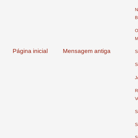
N
B
O
M
Página inicial
Mensagem antiga
S
S
J
R
V
S
S
S