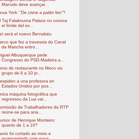
Marcelo deve avançar...
ova York: "De cisne a patito feo"?
l Taj Falaknuma Palace no conoce
el límite del ex...
sí será el nuevo Bernabéu
arco que fez a travessia do Canal
da Mancha entro...
iguel Albuquerque pede
Congresso do PSD-Madeira a...
ono de restaurante no Meco viu
grupo de 6 a 10 jo...
espiden a una profesora en
Estados Unidos por pos...
nica máquina fotográfica que
regressou da Lua vai...
omissão de Trabalhadores da RTP
reúne-se para ana...
umor de Henrique Monteiro:
quanto de 1 a 10?
avio foi cortado ao meio e
acrescentado com nova ...