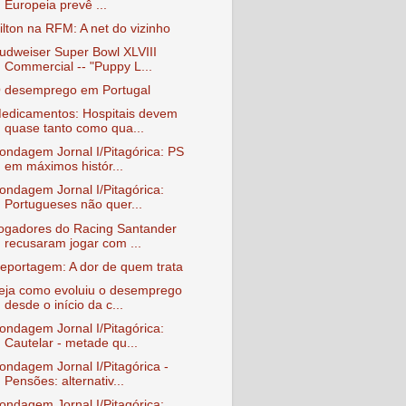
Europeia prevê ...
ilton na RFM: A net do vizinho
udweiser Super Bowl XLVIII
Commercial -- "Puppy L...
 desemprego em Portugal
edicamentos: Hospitais devem
quase tanto como qua...
ondagem Jornal I/Pitagórica: PS
em máximos histór...
ondagem Jornal I/Pitagórica:
Portugueses não quer...
ogadores do Racing Santander
recusaram jogar com ...
eportagem: A dor de quem trata
eja como evoluiu o desemprego
desde o início da c...
ondagem Jornal I/Pitagórica:
Cautelar - metade qu...
ondagem Jornal I/Pitagórica -
Pensões: alternativ...
ondagem Jornal I/Pitagórica: