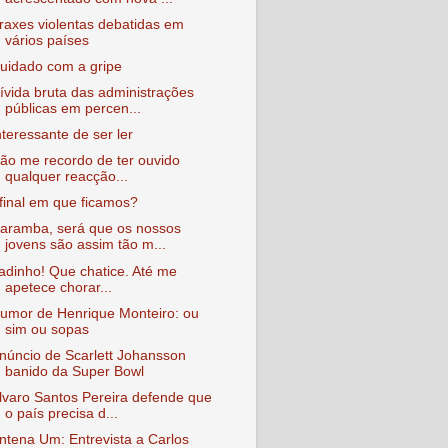
raxes violentas debatidas em
vários países
uidado com a gripe
ívida bruta das administrações
públicas em percen...
nteressante de ser ler
ão me recordo de ter ouvido
qualquer reacção...
final em que ficamos?
aramba, será que os nossos
jovens são assim tão m...
adinho! Que chatice. Até me
apetece chorar...
umor de Henrique Monteiro: ou
sim ou sopas
núncio de Scarlett Johansson
banido da Super Bowl
lvaro Santos Pereira defende que
o país precisa d...
ntena Um: Entrevista a Carlos