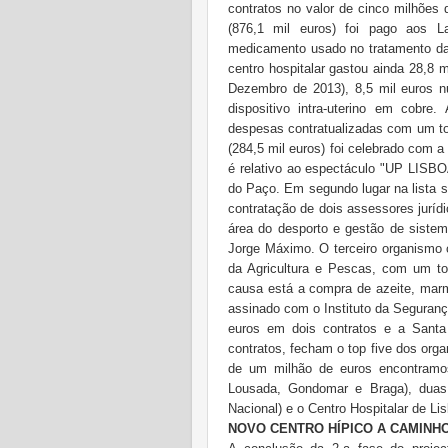
contratos no valor de cinco milhões
(876,1 mil euros) foi pago aos La
medicamento usado no tratamento da a
centro hospitalar gastou ainda 28,8 m
Dezembro de 2013), 8,5 mil euros n
dispositivo intra-uterino em cobr
despesas contratualizadas com um to
(284,5 mil euros) foi celebrado com
é relativo ao espectáculo "UP LISBO
do Paço. Em segundo lugar na lista s
contratação de dois assessores juríd
área do desporto e gestão de sistem
Jorge Máximo. O terceiro organismo 
da Agricultura e Pescas, com um to
causa está a compra de azeite, marm
assinado com o Instituto da Seguranç
euros em dois contratos e a Santa
contratos, fecham o top five dos or
de um milhão de euros encontramos
Lousada, Gondomar e Braga), duas
Nacional) e o Centro Hospitalar de Lis
NOVO CENTRO HÍPICO A CAMINH