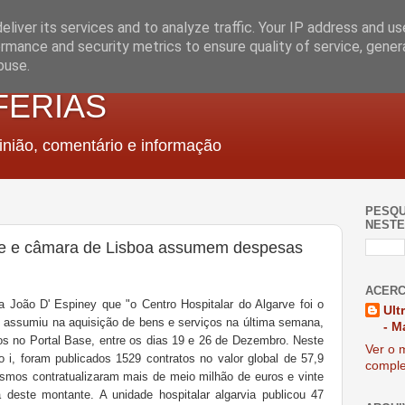
liver its services and to analyze traffic. Your IP address and u
rmance and security metrics to ensure quality of service, gene
buse.
FERIAS
nião, comentário e informação
PESQU
NESTE
rve e câmara de Lisboa assumem despesas
ACERC
a João D' Espiney que "o Centro Hospitalar do Algarve foi o
Ult
 assumiu na aquisição de bens e serviços na última semana,
- M
os no Portal Base, entre os dias 19 e 26 de Dezembro. Neste
Ver o m
 i, foram publicados 1529 contratos no valor global de 57,9
comple
ismos contratualizaram mais de meio milhão de euros e vinte
deste montante. A unidade hospitalar algarvia publicou 47