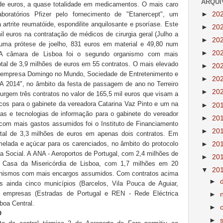
ARQUI
 de euros, a quase totalidade em medicamentos. O mais caro
►
20
boratórios Pfizer pelo fornecimento de "Etanercept", um
rtrite reumatóide, espondilite anquilosante e psoríase. Este
►
20
il euros na contratação de médicos de cirurgia geral (Julho a
►
20
uma prótese de joelho, 831 euros em material e 49,80 num
►
20
e. A câmara de Lisboa foi o segundo organismo com mais
tal de 3,9 milhões de euros em 55 contratos. O mais elevado
►
20
 a empresa Domingo no Mundo, Sociedade de Entretenimento e
►
20
A 2014", no âmbito da festa de passagem de ano no Terreiro
►
20
urgem três contratos no valor de 165,5 mil euros que visam a
icos para o gabinete da vereadora Catarina Vaz Pinto e um na
►
20
as e tecnologias de informação para o gabinete do vereador
►
20
com mais gastos assumidos foi o Instituto de Financiamento
►
20
tal de 3,3 milhões de euros em apenas dois contratos. Em
elada e açúcar para os carenciados, no âmbito do protocolo
►
20
a Social. A ANA - Aeroportos de Portugal, com 2,4 milhões de
►
20
 Casa da Misericórdia de Lisboa, com 1,7 milhões em 20
▼
20
ganismos com mais encargos assumidos. Com contratos acima
►
 ainda cinco municípios (Barcelos, Vila Pouca de Aguiar,
 empresas (Estradas de Portugal e REN - Rede Eléctrica
►
boa Central.
►
O
►