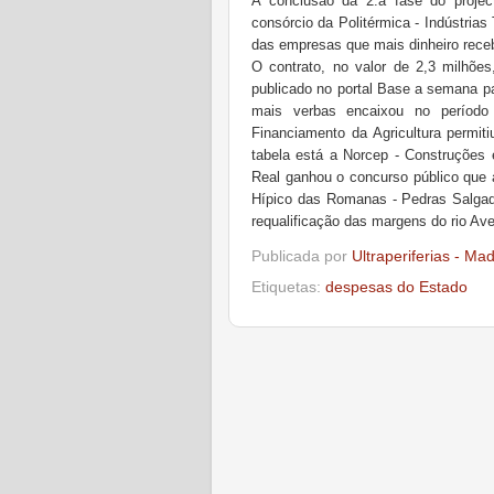
A conclusão da 2.a fase do projec
consórcio da Politérmica - Indústrias
das empresas que mais dinheiro rece
O contrato, no valor de 2,3 milhões
publicado no portal Base a semana p
mais verbas encaixou no período 
Financiamento da Agricultura permit
tabela está a Norcep - Construções
Real ganhou o concurso público que 
Hípico das Romanas - Pedras Salgada
requalificação das margens do rio Av
Publicada por
Ultraperiferias - Ma
Etiquetas:
despesas do Estado