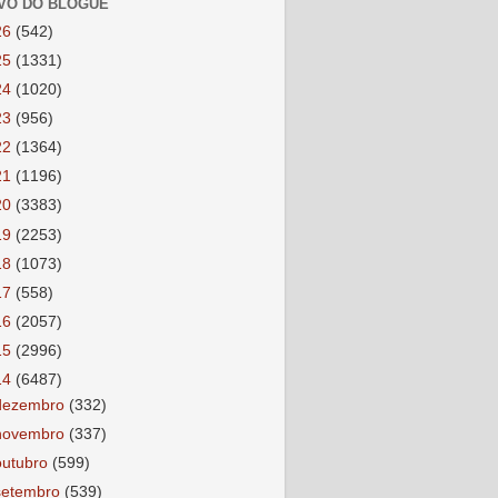
VO DO BLOGUE
26
(542)
25
(1331)
24
(1020)
23
(956)
22
(1364)
21
(1196)
20
(3383)
19
(2253)
18
(1073)
17
(558)
16
(2057)
15
(2996)
14
(6487)
dezembro
(332)
novembro
(337)
outubro
(599)
setembro
(539)