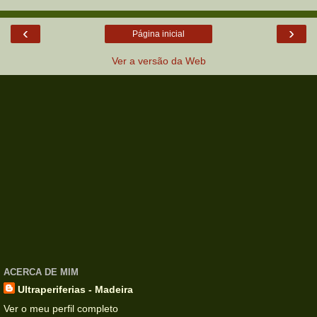
‹
›
Página inicial
Ver a versão da Web
ACERCA DE MIM
Ultraperiferias - Madeira
Ver o meu perfil completo