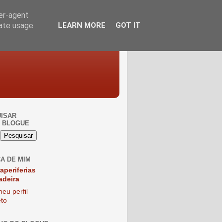
ser-agent
rate usage
LEARN MORE
GOT IT
ISAR
 BLOGUE
A DE MIM
raperiferias
adeira
eu perfil
to