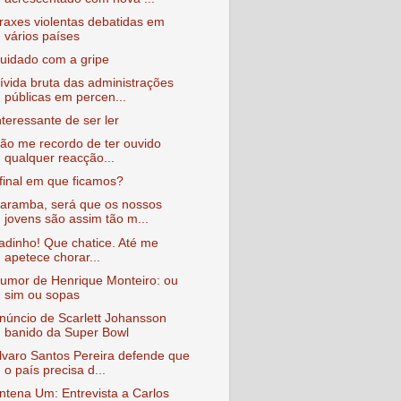
raxes violentas debatidas em
vários países
uidado com a gripe
ívida bruta das administrações
públicas em percen...
nteressante de ser ler
ão me recordo de ter ouvido
qualquer reacção...
final em que ficamos?
aramba, será que os nossos
jovens são assim tão m...
adinho! Que chatice. Até me
apetece chorar...
umor de Henrique Monteiro: ou
sim ou sopas
núncio de Scarlett Johansson
banido da Super Bowl
lvaro Santos Pereira defende que
o país precisa d...
ntena Um: Entrevista a Carlos