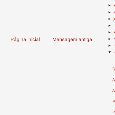
►
►
►
►
►
Página inicial
Mensagem antiga
►
►
▼
E
Q
A
A
M
P