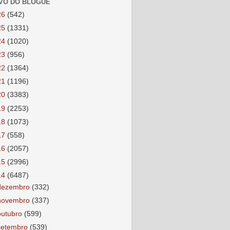
VO DO BLOGUE
26
(542)
25
(1331)
24
(1020)
23
(956)
22
(1364)
21
(1196)
20
(3383)
19
(2253)
18
(1073)
17
(558)
16
(2057)
15
(2996)
14
(6487)
dezembro
(332)
novembro
(337)
outubro
(599)
setembro
(539)