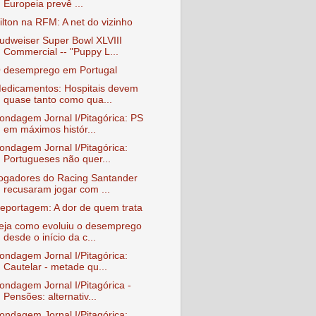
Europeia prevê ...
ilton na RFM: A net do vizinho
udweiser Super Bowl XLVIII
Commercial -- "Puppy L...
 desemprego em Portugal
edicamentos: Hospitais devem
quase tanto como qua...
ondagem Jornal I/Pitagórica: PS
em máximos histór...
ondagem Jornal I/Pitagórica:
Portugueses não quer...
ogadores do Racing Santander
recusaram jogar com ...
eportagem: A dor de quem trata
eja como evoluiu o desemprego
desde o início da c...
ondagem Jornal I/Pitagórica:
Cautelar - metade qu...
ondagem Jornal I/Pitagórica -
Pensões: alternativ...
ondagem Jornal I/Pitagórica: