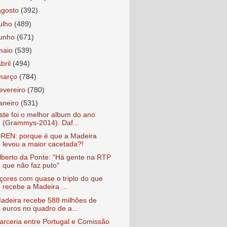
agosto
(392)
julho
(489)
junho
(671)
maio
(539)
abril
(494)
março
(784)
fevereiro
(780)
janeiro
(531)
ste foi o melhor album do ano
(Grammys-2014): Daf...
REN: porque é que a Madeira
levou a maior cacetada?!
lberto da Ponte: "Há gente na RTP
que não faz puto"
çores com quase o triplo do que
recebe a Madeira ...
adeira recebe 588 milhões de
euros no quadro de a...
arceria entre Portugal e Comissão