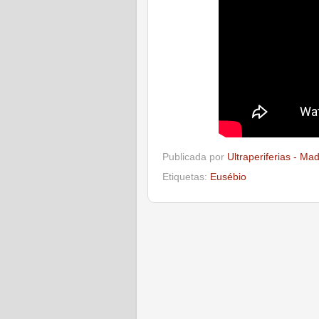
Publicada por
Ultraperiferias - Ma
Etiquetas:
Eusébio