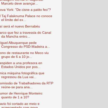
Marcelo deve avançar...
ova York: "De cisne a patito feo"?
l Taj Falaknuma Palace no conoce
el límite del ex...
sí será el nuevo Bernabéu
arco que fez a travessia do Canal
da Mancha entro...
iguel Albuquerque pede
Congresso do PSD-Madeira a...
ono de restaurante no Meco viu
grupo de 6 a 10 jo...
espiden a una profesora en
Estados Unidos por pos...
nica máquina fotográfica que
regressou da Lua vai...
omissão de Trabalhadores da RTP
reúne-se para ana...
umor de Henrique Monteiro:
quanto de 1 a 10?
avio foi cortado ao meio e
acrescentado com nova ...