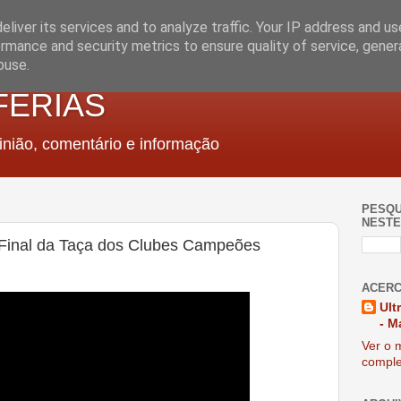
liver its services and to analyze traffic. Your IP address and u
rmance and security metrics to ensure quality of service, gene
buse.
FERIAS
nião, comentário e informação
PESQU
NESTE
 (Final da Taça dos Clubes Campeões
ACERC
Ult
- M
Ver o m
comple