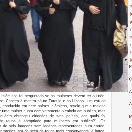
►
►
►
►
►
►
►
▼
E
Q
A
islâmicos foi perguntado se as mulheres devem ter ou não
oupa. Cabeça à mostra só na Turquia e no Líbano. Um estudo
A
, conduzido em sete países islâmicos, revela que a maioria
e uma mulher cubra completamente o cabelo em público, mas
quérito abrangeu cidadãos de sete países, aos quais foi
M
 de roupa é apropriado para mulheres em público?". Os
ma de seis imagens sem legenda representadas num cartão,
P
lustrações iam da peça de roupa mais conservadora, a burqa,