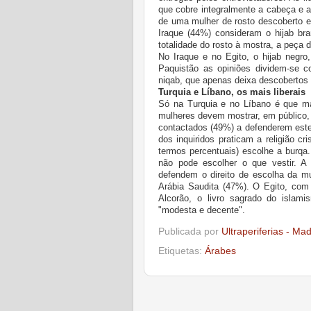
que cobre integralmente a cabeça e 
de uma mulher de rosto descoberto e 
Iraque (44%) consideram o hijab br
totalidade do rosto à mostra, a peça
No Iraque e no Egito, o hijab negro
Paquistão as opiniões dividem-se 
niqab, que apenas deixa descobertos
Turquia e Líbano, os mais liberais
Só na Turquia e no Líbano é que m
mulheres devem mostrar, em público, 
contactados (49%) a defenderem este 
dos inquiridos praticam a religião c
termos percentuais) escolhe a burq
não pode escolher o que vestir. A
defendem o direito de escolha da m
Arábia Saudita (47%). O Egito, com
Alcorão, o livro sagrado do islam
"modesta e decente".
Publicada por
Ultraperiferias - Ma
Etiquetas:
Árabes