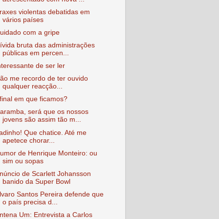
raxes violentas debatidas em
vários países
uidado com a gripe
ívida bruta das administrações
públicas em percen...
nteressante de ser ler
ão me recordo de ter ouvido
qualquer reacção...
final em que ficamos?
aramba, será que os nossos
jovens são assim tão m...
adinho! Que chatice. Até me
apetece chorar...
umor de Henrique Monteiro: ou
sim ou sopas
núncio de Scarlett Johansson
banido da Super Bowl
lvaro Santos Pereira defende que
o país precisa d...
ntena Um: Entrevista a Carlos