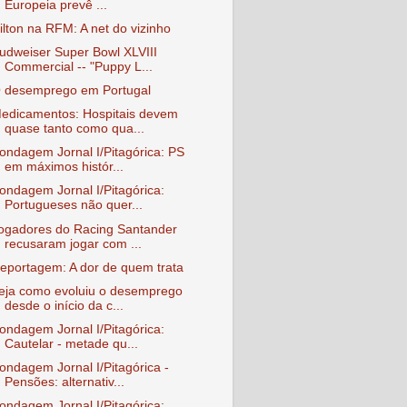
Europeia prevê ...
ilton na RFM: A net do vizinho
udweiser Super Bowl XLVIII
Commercial -- "Puppy L...
 desemprego em Portugal
edicamentos: Hospitais devem
quase tanto como qua...
ondagem Jornal I/Pitagórica: PS
em máximos histór...
ondagem Jornal I/Pitagórica:
Portugueses não quer...
ogadores do Racing Santander
recusaram jogar com ...
eportagem: A dor de quem trata
eja como evoluiu o desemprego
desde o início da c...
ondagem Jornal I/Pitagórica:
Cautelar - metade qu...
ondagem Jornal I/Pitagórica -
Pensões: alternativ...
ondagem Jornal I/Pitagórica: