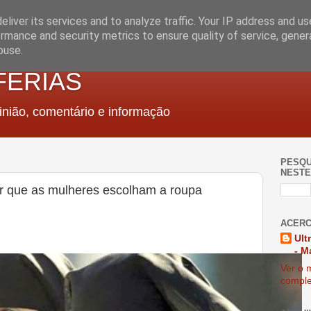
liver its services and to analyze traffic. Your IP address and u
rmance and security metrics to ensure quality of service, gene
buse.
FERIAS
nião, comentário e informação
PESQU
NESTE
r que as mulheres escolham a roupa
ACERC
Ult
- M
Ver o m
comple