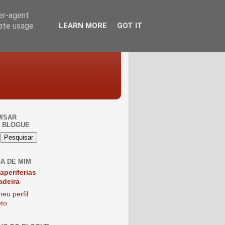
ser-agent
rate usage
LEARN MORE
GOT IT
ISAR
 BLOGUE
A DE MIM
raperiferias
adeira
eu perfil
to