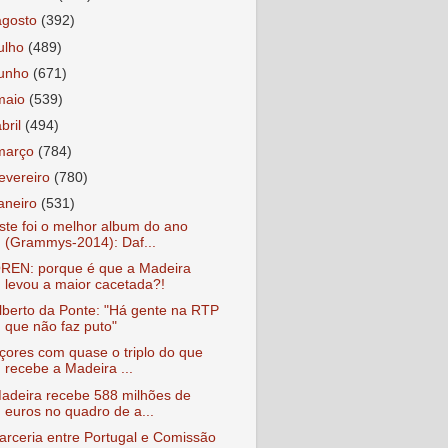
agosto
(392)
julho
(489)
junho
(671)
maio
(539)
abril
(494)
março
(784)
fevereiro
(780)
janeiro
(531)
ste foi o melhor album do ano
(Grammys-2014): Daf...
REN: porque é que a Madeira
levou a maior cacetada?!
lberto da Ponte: "Há gente na RTP
que não faz puto"
çores com quase o triplo do que
recebe a Madeira ...
adeira recebe 588 milhões de
euros no quadro de a...
arceria entre Portugal e Comissão