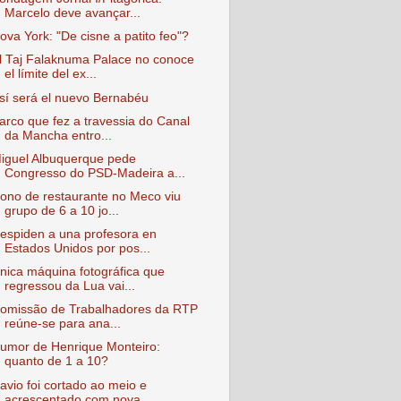
Marcelo deve avançar...
ova York: "De cisne a patito feo"?
l Taj Falaknuma Palace no conoce
el límite del ex...
sí será el nuevo Bernabéu
arco que fez a travessia do Canal
da Mancha entro...
iguel Albuquerque pede
Congresso do PSD-Madeira a...
ono de restaurante no Meco viu
grupo de 6 a 10 jo...
espiden a una profesora en
Estados Unidos por pos...
nica máquina fotográfica que
regressou da Lua vai...
omissão de Trabalhadores da RTP
reúne-se para ana...
umor de Henrique Monteiro:
quanto de 1 a 10?
avio foi cortado ao meio e
acrescentado com nova ...