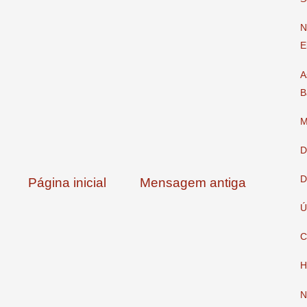
N
E
A
B
M
D
D
Página inicial
Mensagem antiga
Ú
C
H
N