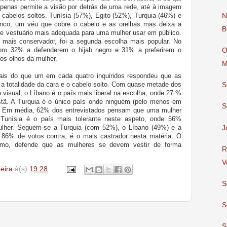
apenas permite a visão por detrás de uma rede, até à imagem
cabelos soltos. Tunísia (57%), Egito (52%), Turquia (46%) e
N
anco, um véu que cobre o cabelo e as orelhas mas deixa a
B
 de vestuário mais adequada para uma mulher usar em público.
, mais conservador, foi a segunda escolha mais popular. No
com 32% a defenderem o hijab negro e 31% a preferirem o
O
 os olhos da mulher.
M
ais do que um em cada quatro inquiridos respondeu que as
a totalidade da cara e o cabelo solto. Com quase metade dos
S
visual, o Líbano é o país mais liberal na escolha, onde 27 %
ristã. A Turquia é o único país onde ninguém (pelo menos em
S
a. Em média, 62% dos entrevistados pensam que uma mulher
 Tunísia é o país mais tolerante neste aspeto, onde 56%
ulher. Seguem-se a Turquia (com 52%), o Líbano (49%) e a
J
 86% de votos contra, é o mais castrador nesta matéria. O
ismo, defende que as mulheres se devem vestir de forma
R
V
deira
à(s)
19:28
S
S
S