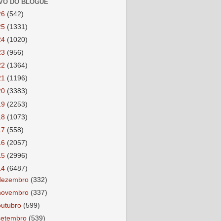
VO DO BLOGUE
26
(542)
25
(1331)
24
(1020)
23
(956)
22
(1364)
21
(1196)
20
(3383)
19
(2253)
18
(1073)
17
(558)
16
(2057)
15
(2996)
14
(6487)
dezembro
(332)
novembro
(337)
outubro
(599)
setembro
(539)