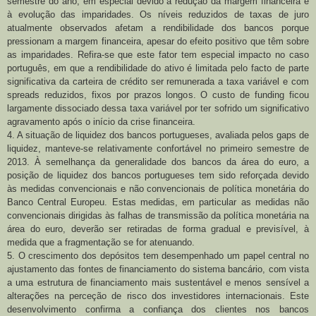
semestre do ano, em especial devido à redução da margem financeira e
à evolução das imparidades. Os níveis reduzidos de taxas de juro
atualmente observados afetam a rendibilidade dos bancos porque
pressionam a margem financeira, apesar do efeito positivo que têm sobre
as imparidades. Refira-se que este fator tem especial impacto no caso
português, em que a rendibilidade do ativo é limitada pelo facto de parte
significativa da carteira de crédito ser remunerada a taxa variável e com
spreads reduzidos, fixos por prazos longos. O custo de funding ficou
largamente dissociado dessa taxa variável por ter sofrido um significativo
agravamento após o início da crise financeira.
4. A situação de liquidez dos bancos portugueses, avaliada pelos gaps de
liquidez, manteve-se relativamente confortável no primeiro semestre de
2013. À semelhança da generalidade dos bancos da área do euro, a
posição de liquidez dos bancos portugueses tem sido reforçada devido
às medidas convencionais e não convencionais de política monetária do
Banco Central Europeu. Estas medidas, em particular as medidas não
convencionais dirigidas às falhas de transmissão da política monetária na
área do euro, deverão ser retiradas de forma gradual e previsível, à
medida que a fragmentação se for atenuando.
5. O crescimento dos depósitos tem desempenhado um papel central no
ajustamento das fontes de financiamento do sistema bancário, com vista
a uma estrutura de financiamento mais sustentável e menos sensível a
alterações na perceção de risco dos investidores internacionais. Este
desenvolvimento confirma a confiança dos clientes nos bancos