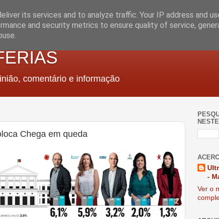
liver its services and to analyze traffic. Your IP address and u
rmance and security metrics to ensure quality of service, gene
buse.
FERIAS
nião, comentário e informação
PESQU
NESTE
oloca Chega em queda
ACERC
Ult
- M
Ver o m
comple