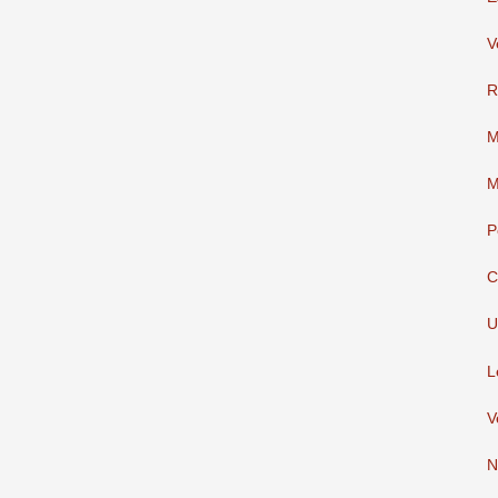
V
R
M
M
P
C
U
L
V
N