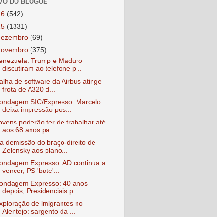
VO DO BLOGUE
26
(542)
25
(1331)
dezembro
(69)
novembro
(375)
enezuela: Trump e Maduro
discutiram ao telefone p...
alha de software da Airbus atinge
frota de A320 d...
ondagem SIC/Expresso: Marcelo
deixa impressão pos...
ovens poderão ter de trabalhar até
aos 68 anos pa...
a demissão do braço-direito de
Zelensky aos plano...
ondagem Expresso: AD continua a
vencer, PS 'bate'...
ondagem Expresso: 40 anos
depois, Presidenciais p...
xploração de imigrantes no
Alentejo: sargento da ...