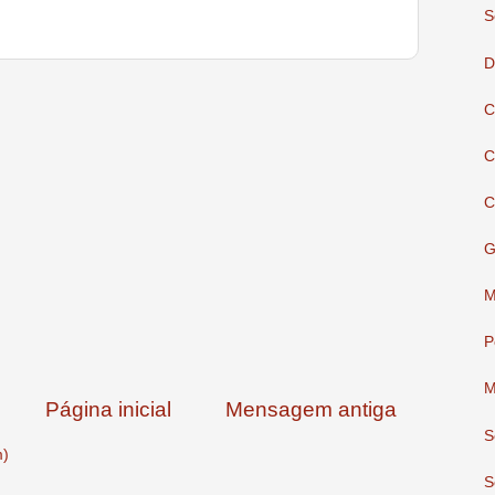
S
D
C
C
C
G
M
P
M
Página inicial
Mensagem antiga
S
m)
S