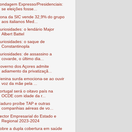
ondagem Expresso/Presidenciais:
se eleições fosse...
ona da SIC vende 32,9% do grupo
aos italianos Med...
uriosidades: o lendário Major
Albert Battel
uriosidades: o saque de
Constantinopla
uriosidades: de assassino a
covarde, o último dia...
overno dos Açores admite
adiamento da privatizaçã...
enina surda emociona-se ao ouvir
voz da mãe pela ...
ortugal será o oitavo país na
OCDE com idade da r...
aduro proíbe TAP e outras
companhias aéreas de vo...
ector Empresarial do Estado e
Regional 2023-2024
obre a dupla cobertura em saúde