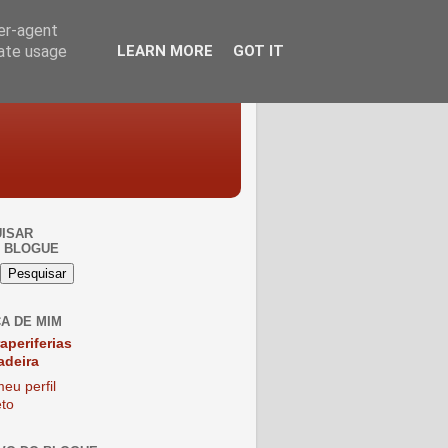
ser-agent
rate usage
LEARN MORE
GOT IT
ISAR
 BLOGUE
A DE MIM
raperiferias
adeira
eu perfil
to