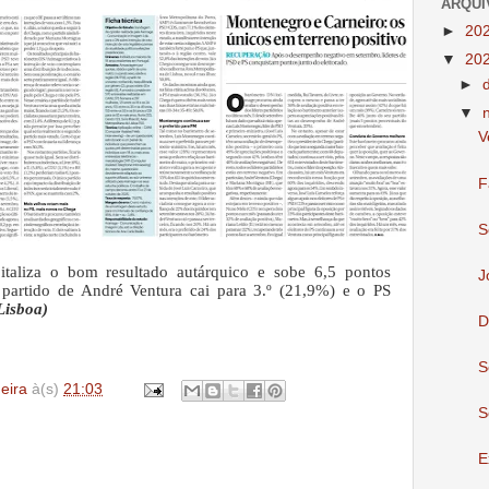
ARQUI
►
20
▼
20
►
▼
V
F
S
italiza o bom resultado autárquico e sobe 6,5 pontos
J
 partido de André Ventura cai para 3.º (21,9%) e o PS
isboa)
D
S
deira
à(s)
21:03
S
E