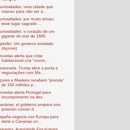
uriosidades: uma cidade que
nasceu para não ser a...
uriosidades: por muito tempo,
esse lugar sagrado ...
uriosidades: o coração de um
gigante do mar de 1805
pinião: Um governo entalado
(Açores)
ruxelas alerta que crise
habitacional cria “novos...
enezuela: Trump abre a porta a
negociações com Ma...
çores e Madeira recebem “prenda”
de 150 milhões p...
ruxelas alerta Portugal para
incumprimento na des...
anárias: el gobierno prepara una
posición común d...
spaña negocia con Europa para
darle a Canarias un...
spanha: Autoridade Fiscal tenta