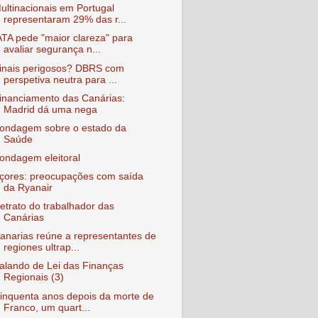
ultinacionais em Portugal
representaram 29% das r...
ATA pede "maior clareza" para
avaliar segurança n...
inais perigosos? DBRS com
perspetiva neutra para ...
inanciamento das Canárias:
Madrid dá uma nega
ondagem sobre o estado da
Saúde
ondagem eleitoral
çores: preocupações com saída
da Ryanair
etrato do trabalhador das
Canárias
anarias reúne a representantes de
regiones ultrap...
alando de Lei das Finanças
Regionais (3)
inquenta anos depois da morte de
Franco, um quart...