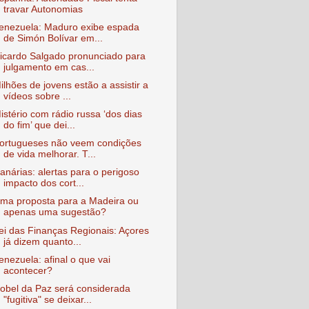
travar Autonomias
enezuela: Maduro exibe espada
de Simón Bolívar em...
icardo Salgado pronunciado para
julgamento em cas...
ilhões de jovens estão a assistir a
vídeos sobre ...
istério com rádio russa ‘dos dias
do fim’ que dei...
ortugueses não veem condições
de vida melhorar. T...
anárias: alertas para o perigoso
impacto dos cort...
ma proposta para a Madeira ou
apenas uma sugestão?
ei das Finanças Regionais: Açores
já dizem quanto...
enezuela: afinal o que vai
acontecer?
obel da Paz será considerada
"fugitiva" se deixar...