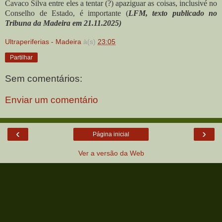
Cavaco Silva entre eles a tentar (?) apaziguar as coisas, inclusivé no
Conselho de Estado, é importante (
LFM, texto publicado no
Tribuna da Madeira em 21.11.2025)
Ultraperiferias - Madeira
à(s)
23:05
Partilhar
Sem comentários:
Enviar um comentário
‹
›
Página inicial
Ver a versão da Web