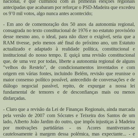
nacional, e que culminou com as primeiras eleições regionais
antecipadas que acabaram por reforçar o PSD-Madeira que excedeu
os 9’0 mil votos, algo nunca antes acontecido;
- Em ano de comemoração dos 50 anos da autonomia regional,
consagrada no texto constitucional de 1976 e no estatuto provisório
desse mesmo ano, o ideal, para não dizer o exigível, seria que a
RAM tivesse, pelo menos até final do próximo ano, um Estatuto
actualizado e adaptado à realidade política, constitucional e
institucional do nosso tempo. E quiçá uma revisão constitucional
que, de uma vez por todas, liberte a autonomia regional de alguns
"velhos do Restelo", de condicionamentos inventados e com
origem em várias fontes, incluindo Belém, revisão que reunisse o
maior consenso político possível, antecedido de conversações e de
diálogo negocial passível, repito, de expurgar a nossa lei
fundamental de temores e de desconfianças mais ou menos
disfarçadas.
- Claro que a revisão da Lei de Finanças Regionais, ainda marcada
pela versão de 2007 com Sócrates e Teixeira dos Santos de um
lado, Alberto João Jardim do outro, que impôs injustiças à Madeira
por motivações partidárias - os Acores mantiveram-se
cautelosamente à margem dessa polémica, mas expectante... - e