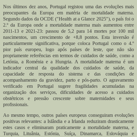
Nos últimos dez anos, Portugal registou uma das evoluções mais
preocupantes da Europa em matéria de mortalidade materna.
Segundo dados da OCDE ("Health at a Glance 2025"), o país foi o
2.º da Europa onde a mortalidade materna mais aumentou entre
2011-13 e 2021-23: passou de 5,2 para 14 mortes por 100 mil
nascimentos, um crescimento de +8,8 pontos.
Esta inversão é
particularmente significativa, porque coloca Portugal como o 4.º
pior país europeu, logo após países de leste, que não são
propriamente referências em termos de cuidados de saúde, como a
Letónia, a Roménia e a Hungria. A mortalidade materna é um
indicador central da qualidade dos cuidados de saúde, da
capacidade de resposta do sistema e das condições de
acompanhamento da gravidez, parto e pós-parto. O agravamento
verificado em Portugal sugere fragilidades acumuladas na
organização dos serviços, dificuldades de acesso a cuidados
obstétricos e pressão crescente sobre maternidades e seus
profissionais.
Ao mesmo tempo, outros países europeus conseguiram evoluções
positivas relevantes: a Islândia e a Irlanda reduziram drasticamente
estes casos e eliminaram praticamente a mortalidade materna, e
Turquia, Lituânia, Estónia, Suíça, Dinamarca, Eslováquia e