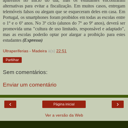
aparelhos no início do dia, mas os estudantes encontraram
alternativas para evitar a fiscalização. Em muitos casos, entregam
telemóveis falsos ou alegam que se esqueceram deles em casa. Em
Portugal, os smartphones foram proibidos em todas as escolas entre
o 1º e o 6º anos. No 3º ciclo (alunos do 7º ao 9º anos), deverá ser
promovida uma "cultura de uso limitado, responsável e adaptado",
mas as escolas poderão optar por alargar a proibição para estes
estudantes
(Expresso)
Ultraperiferias - Madeira
à(s)
22:51
Partilhar
Sem comentários:
Enviar um comentário
‹
›
Página inicial
Ver a versão da Web