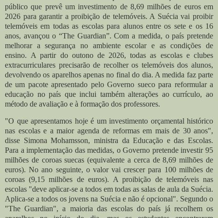
público que prevê um investimento de 8,69 milhões de euros em
2026 para garantir a proibição de telemóveis. A Suécia vai proibir
telemóveis em todas as escolas para alunos entre os sete e os 16
anos, avançou o “The Guardian”. Com a medida, o país pretende
melhorar a segurança no ambiente escolar e as condições de
ensino.
A partir do outono de 2026, todas as escolas e clubes
extracurriculares precisarão de recolher os telemóveis dos alunos,
devolvendo os aparelhos apenas no final do dia. A medida faz parte
de um pacote apresentado pelo Governo sueco para reformular a
educação no país que inclui também alterações ao currículo, ao
método de avaliação e à formação dos professores.
"O que apresentamos hoje é um investimento orçamental histórico
nas escolas e a maior agenda de reformas em mais de 30 anos",
disse Simona Mohamsson, ministra da Educação e das Escolas.
Para a implementação das medidas, o Governo pretende investir 95
milhões de coroas suecas (equivalente a cerca de 8,69 milhões de
euros). No ano seguinte, o valor vai crescer para 100 milhões de
coroas (9,15 milhões de euros).
A proibição de telemóveis nas
escolas "deve aplicar-se a todos em todas as salas de aula da Suécia.
Aplica-se a todos os jovens na Suécia e não é opcional". Segundo o
"The Guardian", a maioria das escolas do país já recolhem os