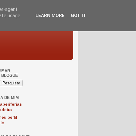
ser-agent
rate usage
LEARN MORE
GOT IT
ISAR
 BLOGUE
A DE MIM
raperiferias
adeira
eu perfil
to