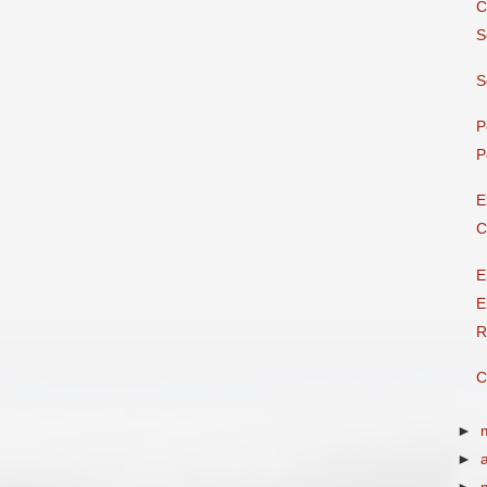
C
S
S
P
P
E
C
E
E
R
C
►
►