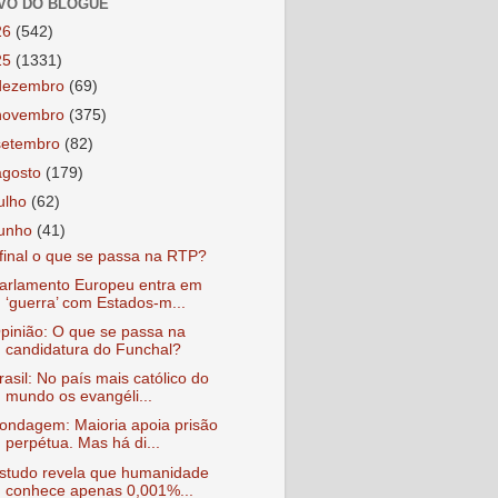
VO DO BLOGUE
26
(542)
25
(1331)
dezembro
(69)
novembro
(375)
setembro
(82)
agosto
(179)
julho
(62)
junho
(41)
final o que se passa na RTP?
arlamento Europeu entra em
‘guerra’ com Estados-m...
pinião: O que se passa na
candidatura do Funchal?
rasil: No país mais católico do
mundo os evangéli...
ondagem: Maioria apoia prisão
perpétua. Mas há di...
studo revela que humanidade
conhece apenas 0,001%...