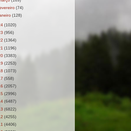
março
(169)
fevereiro
(74)
janeiro
(128)
24
(1020)
23
(956)
22
(1364)
21
(1196)
20
(3383)
19
(2253)
18
(1073)
17
(558)
16
(2057)
15
(2996)
14
(6487)
13
(6822)
12
(4255)
11
(4406)