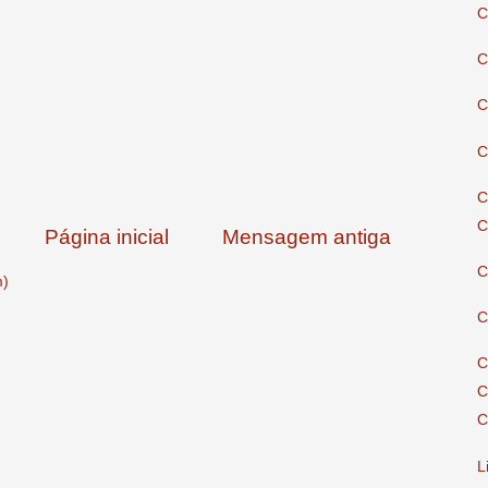
C
C
C
C
C
C
Página inicial
Mensagem antiga
C
m)
C
C
C
C
L