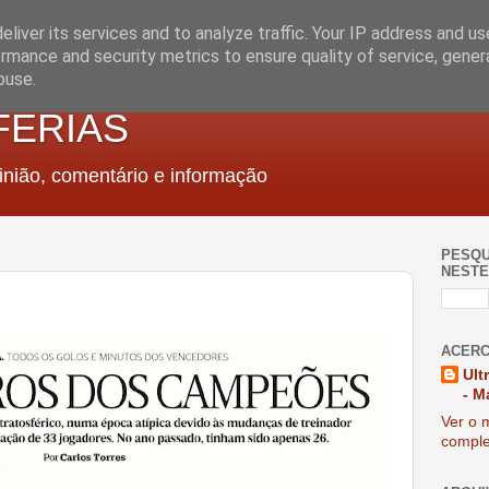
liver its services and to analyze traffic. Your IP address and u
rmance and security metrics to ensure quality of service, gene
buse.
FERIAS
nião, comentário e informação
PESQU
NESTE
ACERC
Ult
- M
Ver o m
comple