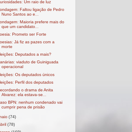
uriosidades: Um raio de luz
ondagem: Faltou ligação de Pedro
Nuno Santos ao e...
ondagem: Maioria prefere mais do
que um candidato...
oesia: Prometo ser Forte
oesias: Já fiz as pazes com a
morte
leições: Deputados a mais?
anárias: viaduto de Guiniguada
operacional
leições: Os deputados únicos
leições: Perfil dos deputados
ecordando o drama de Anita
Alvarez: ela estava-se...
aso BPN: nenhum condenado vai
cumprir pena de prisão
maio
(74)
abril
(78)