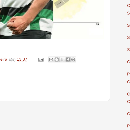
C
S
S
S
S
deira
à(s)
13:37
C
P
C
C
C
C
P