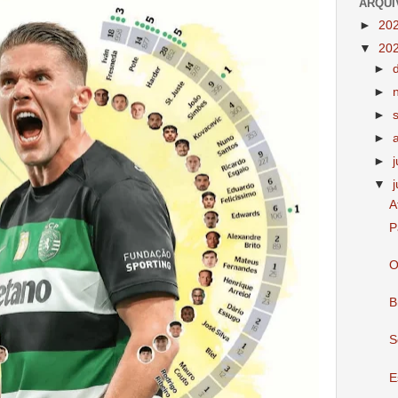
ARQUI
►
20
▼
20
►
►
►
►
►
▼
A
P
O
B
S
E