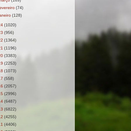
março
(169)
fevereiro
(74)
janeiro
(128)
24
(1020)
23
(956)
22
(1364)
21
(1196)
20
(3383)
19
(2253)
18
(1073)
17
(558)
16
(2057)
15
(2996)
14
(6487)
13
(6822)
12
(4255)
11
(4406)