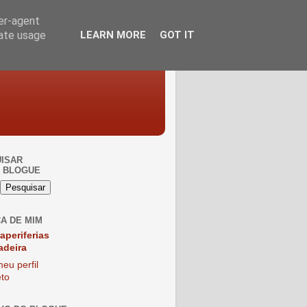
ser-agent
rate usage
LEARN MORE
GOT IT
ISAR
 BLOGUE
A DE MIM
raperiferias
adeira
eu perfil
to