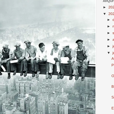
ARQUI
►
20
▼
20
►
►
►
►
►
▼
A
P
O
B
S
E