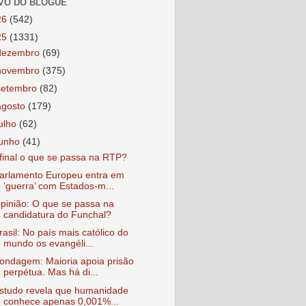
VO DO BLOGUE
26
(542)
25
(1331)
dezembro
(69)
novembro
(375)
setembro
(82)
agosto
(179)
julho
(62)
junho
(41)
final o que se passa na RTP?
arlamento Europeu entra em
‘guerra’ com Estados-m...
pinião: O que se passa na
candidatura do Funchal?
rasil: No país mais católico do
mundo os evangéli...
ondagem: Maioria apoia prisão
perpétua. Mas há di...
studo revela que humanidade
conhece apenas 0,001%...