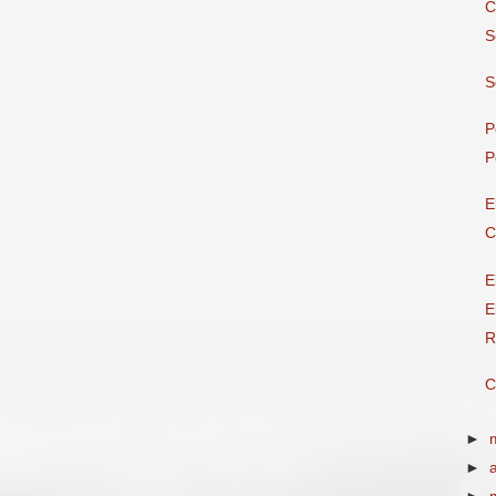
C
S
S
P
P
E
C
E
E
R
C
►
►