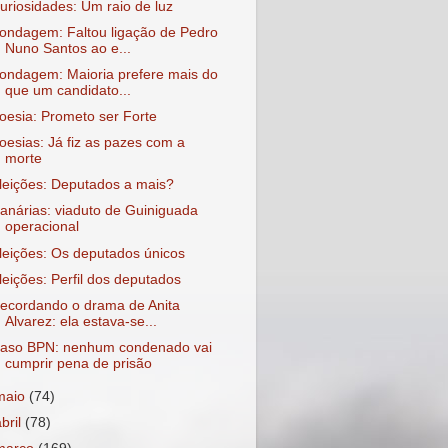
uriosidades: Um raio de luz
ondagem: Faltou ligação de Pedro
Nuno Santos ao e...
ondagem: Maioria prefere mais do
que um candidato...
oesia: Prometo ser Forte
oesias: Já fiz as pazes com a
morte
leições: Deputados a mais?
anárias: viaduto de Guiniguada
operacional
leições: Os deputados únicos
leições: Perfil dos deputados
ecordando o drama de Anita
Alvarez: ela estava-se...
aso BPN: nenhum condenado vai
cumprir pena de prisão
maio
(74)
abril
(78)