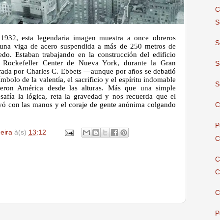
C
S
1932, esta legendaria imagen muestra a once obreros
S
 una viga de acero suspendida a más de 250 metros de
iedo. Estaban trabajando en la construcción del edificio
Rockefeller Center de Nueva York, durante la Gran
S
urada por Charles C. Ebbets —aunque por años se debatió
mbolo de la valentía, el sacrificio y el espíritu indomable
S
yeron América desde las alturas. Más que una simple
afía la lógica, reta la gravedad y nos recuerda que el
yó con las manos y el coraje de gente anónima colgando
C
P
deira
à(s)
13:12
C
C
C
C
P