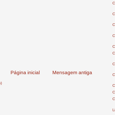
C
C
C
C
C
C
C
Página inicial
Mensagem antiga
C
m)
C
C
C
L