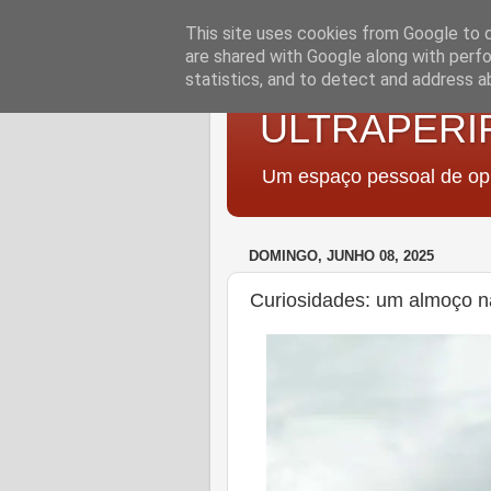
This site uses cookies from Google to de
are shared with Google along with perfo
statistics, and to detect and address a
ULTRAPERI
Um espaço pessoal de opi
DOMINGO, JUNHO 08, 2025
Curiosidades: um almoço na