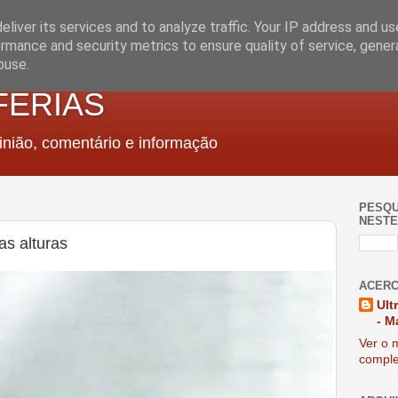
liver its services and to analyze traffic. Your IP address and u
rmance and security metrics to ensure quality of service, gene
buse.
FERIAS
nião, comentário e informação
PESQU
NESTE
s alturas
ACERC
Ult
- M
Ver o m
comple