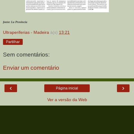
fonte: La Provincia
Ultraperiferias - Madeira
à(s)
13:21
Partilhar
Sem comentários:
Enviar um comentário
‹
›
Página inicial
Ver a versão da Web