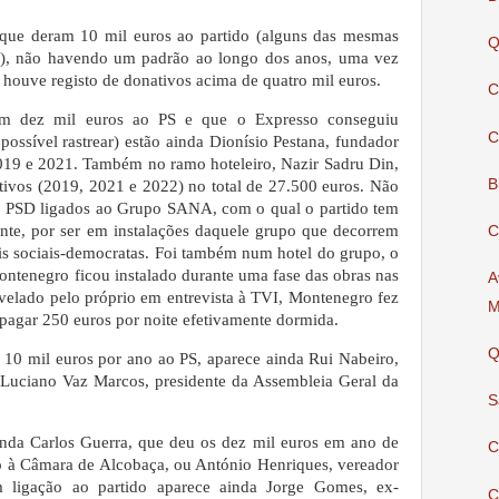
que deram 10 mil euros ao partido (alguns das mesmas
Q
), não havendo um padrão ao longo dos anos, uma vez
houve registo de donativos acima de quatro mil euros.
C
am dez mil euros ao PS e que o Expresso conseguiu
C
possível rastrear) estão ainda Dionísio Pestana, fundador
19 e 2021. Também no ramo hoteleiro, Nazir Sadru Din,
B
ivos (2019, 2021 e 2022) no total de 27.500 euros. Não
ao PSD ligados ao Grupo SANA, com o qual o partido tem
nte, por ser em instalações daquele grupo que decorrem
C
is sociais-democratas. Foi também num hotel do grupo, o
ntenegro ficou instalado durante uma fase das obras nas
A
velado pelo próprio em entrevista à TVI, Montenegro fez
M
agar 250 euros por noite efetivamente dormida.
Q
 10 mil euros por ano ao PS, aparece ainda Rui Nabeiro,
 Luciano Vaz Marcos, presidente da Assembleia Geral da
S
inda Carlos Guerra, que deu os dez mil euros em ano de
C
o à Câmara de Alcobaça, ou António Henriques, vereador
om ligação ao partido aparece ainda Jorge Gomes, ex-
C