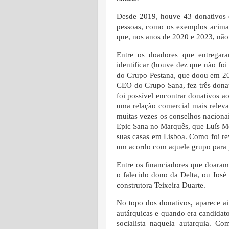
Desde 2019, houve 43 donativos 
pessoas, como os exemplos acima
que, nos anos de 2020 e 2023, não 
Entre os doadores que entregar
identificar (houve dez que não foi 
do Grupo Pestana, que doou em 20
CEO do Grupo Sana, fez três donat
foi possível encontrar donativos 
uma relação comercial mais releva
muitas vezes os conselhos naciona
Epic Sana no Marquês, que Luís Mo
suas casas em Lisboa. Como foi re
um acordo com aquele grupo para p
Entre os financiadores que doaram
o falecido dono da Delta, ou José
construtora Teixeira Duarte.
No topo dos donativos, aparece a
autárquicas e quando era candidat
socialista naquela autarquia. C