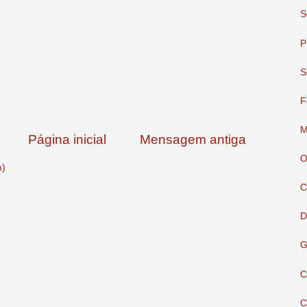
S
P
S
F
M
Página inicial
Mensagem antiga
O
m)
C
D
G
C
C