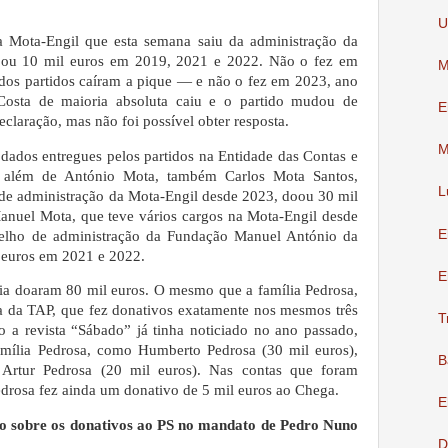
U
da Mota-Engil que esta semana saiu da administração da
doou 10 mil euros em 2019, 2021 e 2022. Não o fez em
M
os partidos caíram a pique — e não o fez em 2023, ano
sta de maioria absoluta caiu e o partido mudou de
E
claração, mas não foi possível obter resposta.
M
 dados entregues pelos partidos na Entidade das Contas e
), além de António Mota, também Carlos Mota Santos,
L
 de administração da Mota-Engil desde 2023, doou 30 mil
anuel Mota, que teve vários cargos na Mota-Engil desde
E
elho de administração da Fundação Manuel António da
l euros em 2021 e 2022.
E
ia doaram 80 mil euros. O mesmo que a família Pedrosa,
a da TAP, que fez donativos exatamente nos mesmos três
T
 a revista “Sábado” já tinha noticiado no ano passado,
amília Pedrosa, como Humberto Pedrosa (30 mil euros),
B
 Artur Pedrosa (20 mil euros). Nas contas que foram
edrosa fez ainda um donativo de 5 mil euros ao Chega.
E
nio sobre os donativos ao PS no mandato de Pedro Nuno
D