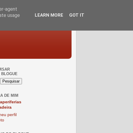
ser-agent
rate usage
LEARN MORE
GOT IT
ISAR
 BLOGUE
A DE MIM
raperiferias
adeira
eu perfil
to