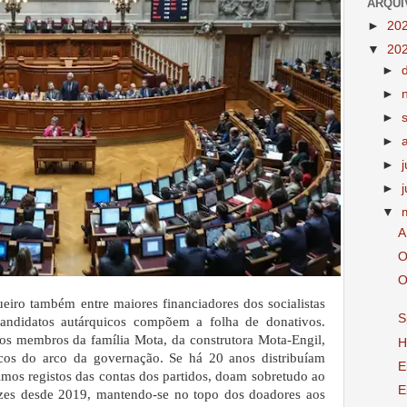
ARQUI
►
20
▼
20
►
►
►
►
►
►
▼
A
O
O
iro também entre maiores financiadores dos socialistas
S
andidatos autárquicos compõem a folha de donativos.
os membros da família Mota, da construtora Mota-Engil,
H
icos do arco da governação. Se há 20 anos distribuíam
E
imos registos das contas dos partidos, doam sobretudo ao
E
ezes desde 2019, mantendo-se no topo dos doadores aos