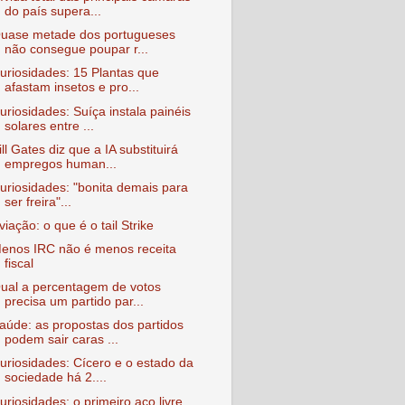
do país supera...
uase metade dos portugueses
não consegue poupar r...
uriosidades: 15 Plantas que
afastam insetos e pro...
uriosidades: Suíça instala painéis
solares entre ...
ill Gates diz que a IA substituirá
empregos human...
uriosidades: "bonita demais para
ser freira"...
viação: o que é o tail Strike
enos IRC não é menos receita
fiscal
ual a percentagem de votos
precisa um partido par...
aúde: as propostas dos partidos
podem sair caras ...
uriosidades: Cícero e o estado da
sociedade há 2....
uriosidades: o primeiro aço livre