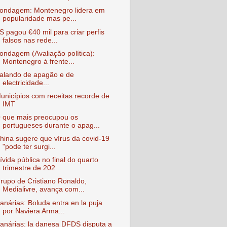
ondagem: Montenegro lidera em
popularidade mas pe...
S pagou €40 mil para criar perfis
falsos nas rede...
ondagem (Avaliação política):
Montenegro à frente...
alando de apagão e de
electricidade...
unicípios com receitas recorde de
IMT
 que mais preocupou os
portugueses durante o apag...
hina sugere que vírus da covid-19
"pode ter surgi...
ívida pública no final do quarto
trimestre de 202...
rupo de Cristiano Ronaldo,
Medialivre, avança com...
anárias: Boluda entra en la puja
por Naviera Arma...
anárias: la danesa DFDS disputa a