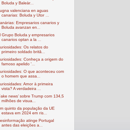
Boluda y Baleàr...
ugna valenciana en aguas
canarias: Boluda y Utor ...
anárias: Empresarios canarios y
Boluda avanzan en...
l Grupo Boluda y empresarios
canarios optan a la ...
uriosidades: Os relatos do
primeiro soldado britâ...
uriosidades: Conheça a origem do
famoso apelido '...
uriosidades: O que aconteceu com
o homem que assa...
uriosidades: Amor à primeira
vista? A verdadeira ...
Fake news’ sobre Trump com 134,5
milhões de visua...
m quinto da população da UE
estava em 2024 em ris...
esinformação atinge Portugal
antes das eleições a...