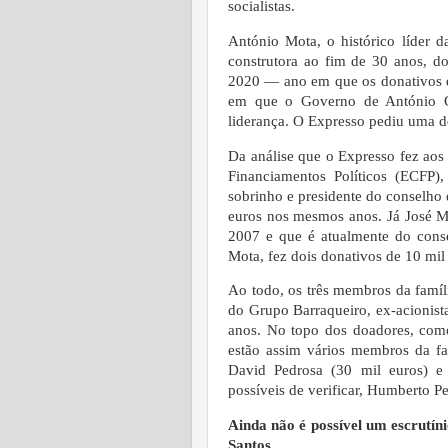
socialistas.
António Mota, o histórico líder 
construtora ao fim de 30 anos, 
2020 — ano em que os donativos d
em que o Governo de António Co
liderança. O Expresso pediu uma de
Da análise que o Expresso fez aos
Financiamentos Políticos (ECFP
sobrinho e presidente do conselho
euros nos mesmos anos. Já José M
2007 e que é atualmente do cons
Mota, fez dois donativos de 10 mi
Ao todo, os três membros da famíl
do Grupo Barraqueiro, ex-acionist
anos. No topo dos doadores, como
estão assim vários membros da f
David Pedrosa (30 mil euros) e
possíveis de verificar, Humberto P
Ainda não é possível um escrutí
Santos