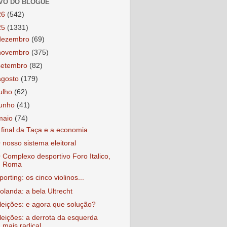
VO DO BLOGUE
26
(542)
25
(1331)
dezembro
(69)
novembro
(375)
setembro
(82)
agosto
(179)
julho
(62)
junho
(41)
maio
(74)
 final da Taça e a economia
 nosso sistema eleitoral
 Complexo desportivo Foro Italico,
Roma
porting: os cinco violinos...
olanda: a bela Ultrecht
leições: e agora que solução?
leições: a derrota da esquerda
mais radical