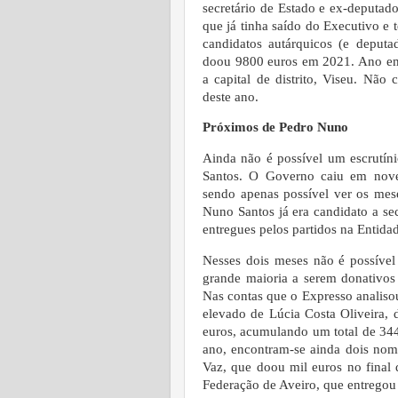
secretário de Estado e ex-deputad
que já tinha saído do Executivo e
candidatos autárquicos (e deput
doou 9800 euros em 2021. Ano em 
a capital de distrito, Viseu. Não
deste ano.
Próximos de Pedro Nuno
Ainda não é possível um escrutí
Santos. O Governo caiu em novem
sendo apenas possível ver os me
Nuno Santos já era candidato a se
entregues pelos partidos na Entida
Nesses dois meses não é possível
grande maioria a serem donativos
Nas contas que o Expresso analiso
elevado de Lúcia Costa Oliveira, 
euros, acumulando um total de 344
ano, encontram-se ainda dois no
Vaz, que doou mil euros no final 
Federação de Aveiro, que entrego