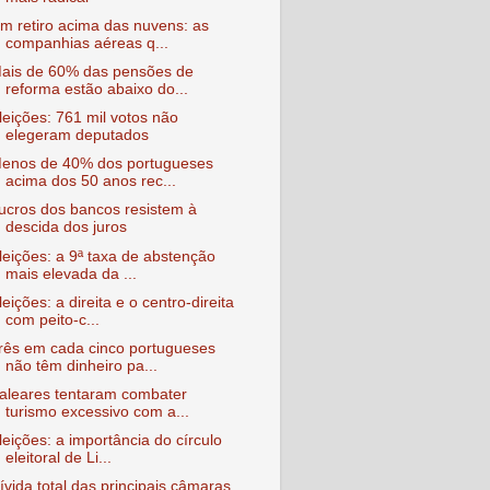
m retiro acima das nuvens: as
companhias aéreas q...
ais de 60% das pensões de
reforma estão abaixo do...
leições: 761 mil votos não
elegeram deputados
enos de 40% dos portugueses
acima dos 50 anos rec...
ucros dos bancos resistem à
descida dos juros
leições: a 9ª taxa de abstenção
mais elevada da ...
leições: a direita e o centro-direita
com peito-c...
rês em cada cinco portugueses
não têm dinheiro pa...
aleares tentaram combater
turismo excessivo com a...
leições: a importância do círculo
eleitoral de Li...
ívida total das principais câmaras