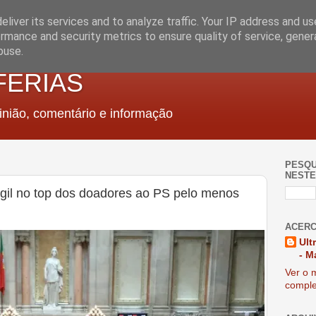
liver its services and to analyze traffic. Your IP address and u
rmance and security metrics to ensure quality of service, gene
buse.
FERIAS
nião, comentário e informação
PESQU
NESTE
Engil no top dos doadores ao PS pelo menos
ACERC
Ult
- M
Ver o m
comple