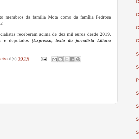
C
C
nto membros da família Mota como da família Pedrosa
22
C
cialistas receberam acima de dez mil euros desde 2019,
cos e deputados
(Expresso, texto da jornalista Liliana
C
S
deira
à(s)
10:25
S
P
S
S
S
S