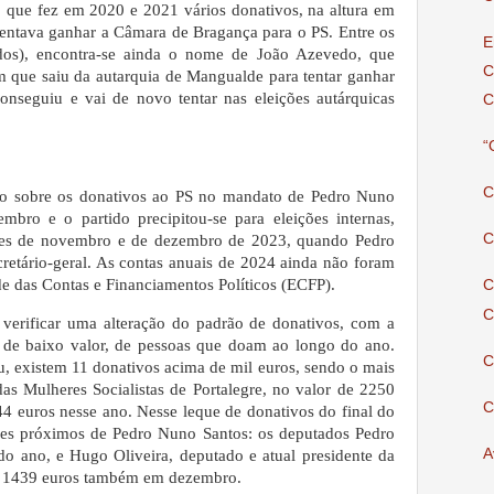
o que fez em 2020 e 2021 vários donativos, na altura em
 tentava ganhar a Câmara de Bragança para o PS.
Entre os
E
ados), encontra-se ainda o nome de João Azevedo, que
C
que saiu da autarquia de Mangualde para tentar ganhar
 conseguiu e vai de novo tentar nas eleições autárquicas
C
“
C
nio sobre os donativos ao PS no mandato de Pedro Nuno
bro e o partido precipitou-se para eleições internas,
C
ses de novembro e de dezembro de 2023, quando Pedro
cretário-geral. As contas anuais de 2024 ainda não foram
de das Contas e Financiamentos Políticos (ECFP).
C
C
 verificar uma alteração do padrão de donativos, com a
 de baixo valor, de pessoas que doam ao longo do ano.
C
u, existem 11 donativos acima de mil euros, sendo o mais
das Mulheres Socialistas de Portalegre, no valor de 2250
C
4 euros nesse ano. Nesse leque de donativos do final do
mes próximos de Pedro Nuno Santos: os deputados Pedro
A
do ano, e Hugo Oliveira, deputado e atual presidente da
u 1439 euros também em dezembro.