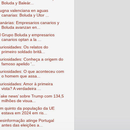
Boluda y Baleàr...
ugna valenciana en aguas
canarias: Boluda y Utor ...
anárias: Empresarios canarios y
Boluda avanzan en...
l Grupo Boluda y empresarios
canarios optan a la ...
uriosidades: Os relatos do
primeiro soldado britâ...
uriosidades: Conheça a origem do
famoso apelido '...
uriosidades: O que aconteceu com
o homem que assa...
uriosidades: Amor à primeira
vista? A verdadeira ...
Fake news’ sobre Trump com 134,5
milhões de visua...
m quinto da população da UE
estava em 2024 em ris...
esinformação atinge Portugal
antes das eleições a...