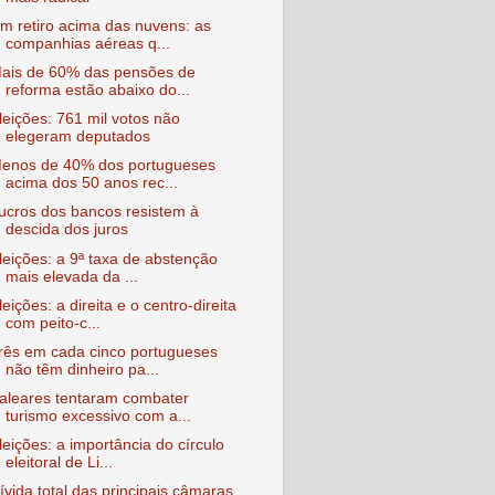
m retiro acima das nuvens: as
companhias aéreas q...
ais de 60% das pensões de
reforma estão abaixo do...
leições: 761 mil votos não
elegeram deputados
enos de 40% dos portugueses
acima dos 50 anos rec...
ucros dos bancos resistem à
descida dos juros
leições: a 9ª taxa de abstenção
mais elevada da ...
leições: a direita e o centro-direita
com peito-c...
rês em cada cinco portugueses
não têm dinheiro pa...
aleares tentaram combater
turismo excessivo com a...
leições: a importância do círculo
eleitoral de Li...
ívida total das principais câmaras