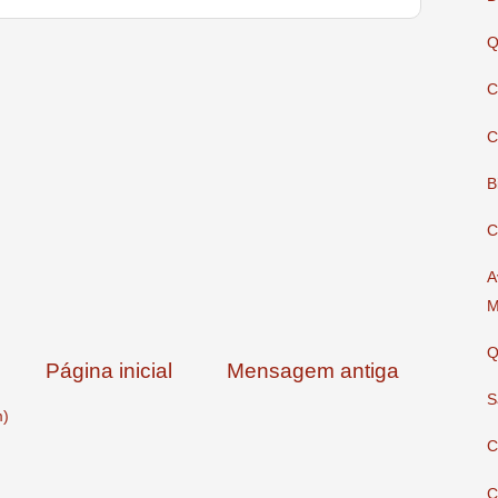
Q
C
C
B
C
A
M
Q
Página inicial
Mensagem antiga
S
m)
C
C