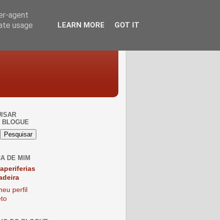
ser-agent
rate usage
LEARN MORE
GOT IT
ISAR
 BLOGUE
A DE MIM
raperiferias
adeira
eu perfil
to