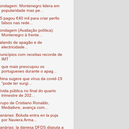
ondagem: Montenegro lidera em
popularidade mas pe...
S pagou €40 mil para criar perfis
falsos nas rede...
ondagem (Avaliação política):
Montenegro à frente...
alando de apagão e de
electricidade...
unicípios com receitas recorde de
IMT
 que mais preocupou os
portugueses durante o apag...
hina sugere que vírus da covid-19
"pode ter surgi...
ívida pública no final do quarto
trimestre de 202...
rupo de Cristiano Ronaldo,
Medialivre, avança com...
anárias: Boluda entra en la puja
por Naviera Arma...
anárias: la danesa DFDS disputa a