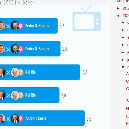
ARQUI
►
20
▼
20
►
►
►
►
►
►
▼
A
O
O
S
H
E
E