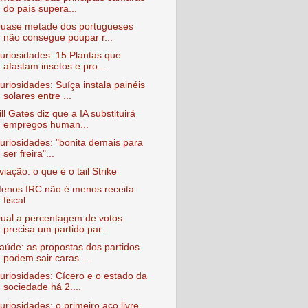
do país supera...
uase metade dos portugueses
não consegue poupar r...
uriosidades: 15 Plantas que
afastam insetos e pro...
uriosidades: Suíça instala painéis
solares entre ...
ill Gates diz que a IA substituirá
empregos human...
uriosidades: "bonita demais para
ser freira"...
viação: o que é o tail Strike
enos IRC não é menos receita
fiscal
ual a percentagem de votos
precisa um partido par...
aúde: as propostas dos partidos
podem sair caras ...
uriosidades: Cícero e o estado da
sociedade há 2....
uriosidades: o primeiro aço livre