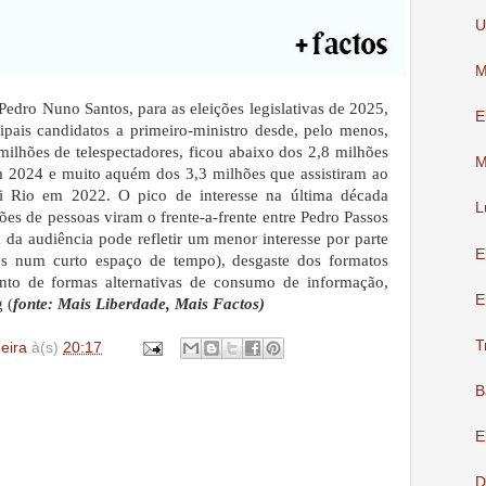
U
M
edro Nuno Santos, para as eleições legislativas de 2025,
E
cipais candidatos a primeiro-ministro desde, pelo menos,
lhões de telespectadores, ficou abaixo dos 2,8 milhões
M
 2024 e muito aquém dos 3,3 milhões que assistiram ao
i Rio em 2022. O pico de interesse na última década
L
es de pessoas viram o frente-a-frente entre Pedro Passos
 da audiência pode refletir um menor interesse por parte
E
es num curto espaço de tempo), desgaste dos formatos
mento de formas alternativas de consumo de informação,
E
 (
fonte: Mais Liberdade, Mais Factos)
T
deira
à(s)
20:17
B
E
D