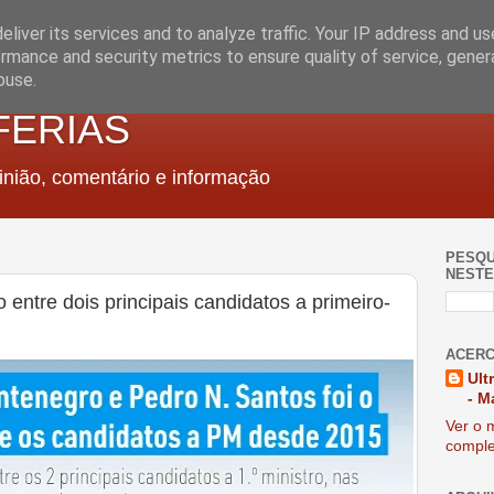
liver its services and to analyze traffic. Your IP address and u
rmance and security metrics to ensure quality of service, gene
buse.
FERIAS
nião, comentário e informação
PESQU
NESTE
 entre dois principais candidatos a primeiro-
ACERC
Ult
- M
Ver o m
comple