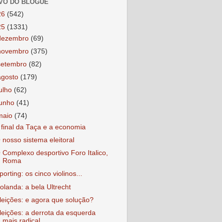
VO DO BLOGUE
26
(542)
25
(1331)
dezembro
(69)
novembro
(375)
setembro
(82)
agosto
(179)
julho
(62)
junho
(41)
maio
(74)
 final da Taça e a economia
 nosso sistema eleitoral
 Complexo desportivo Foro Italico,
Roma
porting: os cinco violinos...
olanda: a bela Ultrecht
leições: e agora que solução?
leições: a derrota da esquerda
mais radical